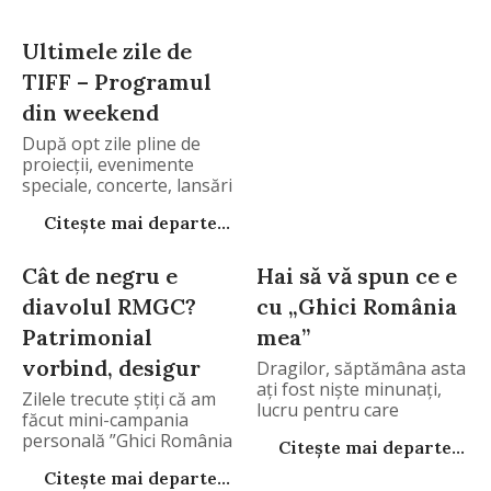
Ultimele zile de
TIFF – Programul
din weekend
După opt zile pline de
proiecții, evenimente
speciale, concerte, lansări
Citește mai departe...
Cât de negru e
Hai să vă spun ce e
diavolul RMGC?
cu „Ghici România
Patrimonial
mea”
vorbind, desigur
Dragilor, săptămâna asta
aţi fost nişte minunaţi,
Zilele trecute știți că am
lucru pentru care
făcut mini-campania
personală ”Ghici România
Citește mai departe...
Citește mai departe...