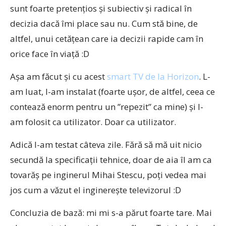
sunt foarte pretențios și subiectiv și radical în
decizia dacă îmi place sau nu. Cum stă bine, de
altfel, unui cetățean care ia decizii rapide cam în
orice face în viață :D
Așa am făcut și cu acest
smart TV de la Horizon
. L-
am luat, l-am instalat (foarte ușor, de altfel, ceea ce
contează enorm pentru un ”repezit” ca mine) și l-
am folosit ca utilizator. Doar ca utilizator.
Adică l-am testat câteva zile. Fără să mă uit nicio
secundă la specificații tehnice, doar de aia îl am ca
tovarăș pe inginerul Mihai Stescu, poți vedea mai
jos cum a văzut el inginerește televizorul :D
Concluzia de bază: mi mi s-a părut foarte tare. Mai