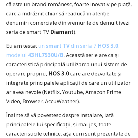
că este un brand românesc, foarte inovativ pe piață,
care a îndrăznit chiar să readucă în atenție
denumiri comerciale din vremurile de demult (vezi
seria de smart TV
Diamant
).
Eu am testat
un
smart TV
din seria 7
HOS 3.0
,
modelul
43HL7530U/B
. Această serie are ca și
caracteristică principală utilizarea unui sistem de
operare propriu,
HOS 3.0
care are dezvoltate și
integrate principalele aplicații de care un utilizator
ar avea nevoie (Netflix, Youtube, Amazon Prime
Video, Browser, AccuWeather).
Înainte să vă povestesc despre instalare, iată
principalele lui specificații, și mai jos, toate
caracteristicile tehnice, așa cum sunt prezentate de