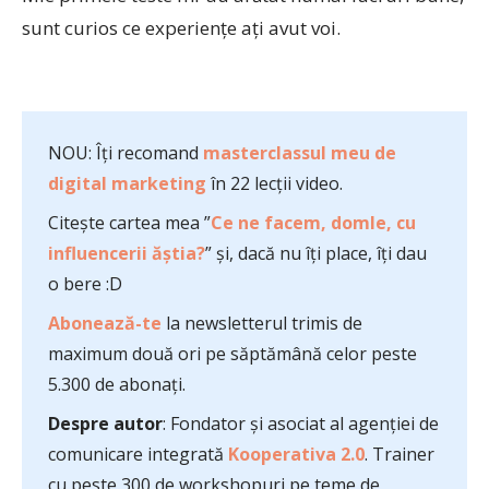
sunt curios ce experiențe ați avut voi.
NOU: Îți recomand
masterclassul meu de
digital marketing
în 22 lecții video.
Citește cartea mea ”
Ce ne facem, domle, cu
influencerii ăștia?
” și, dacă nu îți place, îți dau
o bere :D
Abonează-te
la newsletterul trimis de
maximum două ori pe săptămână celor peste
5.300 de abonați.
Despre autor
: Fondator și asociat al agenției de
comunicare integrată
Kooperativa 2.0
. Trainer
cu peste 300 de workshopuri pe teme de