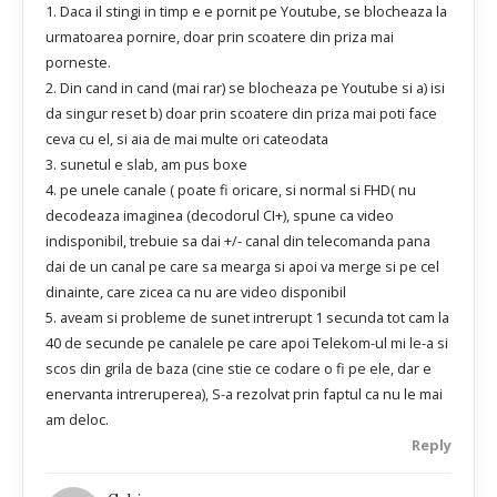
1. Daca il stingi in timp e e pornit pe Youtube, se blocheaza la
urmatoarea pornire, doar prin scoatere din priza mai
porneste.
2. Din cand in cand (mai rar) se blocheaza pe Youtube si a) isi
da singur reset b) doar prin scoatere din priza mai poti face
ceva cu el, si aia de mai multe ori cateodata
3. sunetul e slab, am pus boxe
4. pe unele canale ( poate fi oricare, si normal si FHD( nu
decodeaza imaginea (decodorul CI+), spune ca video
indisponibil, trebuie sa dai +/- canal din telecomanda pana
dai de un canal pe care sa mearga si apoi va merge si pe cel
dinainte, care zicea ca nu are video disponibil
5. aveam si probleme de sunet intrerupt 1 secunda tot cam la
40 de secunde pe canalele pe care apoi Telekom-ul mi le-a si
scos din grila de baza (cine stie ce codare o fi pe ele, dar e
enervanta intreruperea), S-a rezolvat prin faptul ca nu le mai
am deloc.
Reply