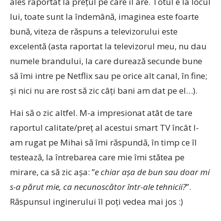
ales raportat la prețul pe care îl are. Totul e la locul
lui, toate sunt la îndemână, imaginea este foarte
bună, viteza de răspuns a televizorului este
excelentă (asta raportat la televizorul meu, nu dau
numele brandului, la care durează secunde bune
să îmi intre pe Netflix sau pe orice alt canal, în fine;
și nici nu are rost să zic câți bani am dat pe el…).
Hai să o zic altfel. M-a impresionat atât de tare
raportul calitate/preț al acestui smart TV încât l-
am rugat pe Mihai să îmi răspundă, în timp ce îl
testează, la întrebarea care mie îmi stătea pe
mirare, ca să zic așa: ”
e chiar așa de bun sau doar mi
s-a părut mie, ca necunoscător într-ale tehnicii?
”.
Răspunsul inginerului îl poți vedea mai jos :)