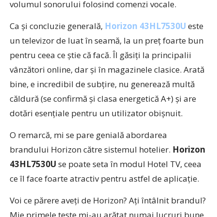
volumul sonorului folosind comenzi vocale.
Ca și concluzie generală,
Horizon
43HL7530U
este
un televizor de luat în seamă, la un preț foarte bun
pentru ceea ce știe că facă. Îl găsiți la principalii
vânzători online, dar și în magazinele clasice. Arată
bine, e incredibil de subțire, nu generează multă
căldură (se confirmă și clasa energetică A+) și are
dotări esențiale pentru un utilizator obișnuit.
O remarcă, mi se pare genială abordarea
brandului Horizon către sistemul hotelier.
Horizon
43HL7530U
se poate seta în modul Hotel TV, ceea
ce îl face foarte atractiv pentru astfel de aplicație.
Voi ce părere aveți de Horizon? Ați întâlnit brandul?
Mie primele teste mi-au arătat numai lucruri bune,