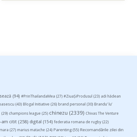
esează
(94)
#PrinThailandaMea
(27)
#ZiuaȘiProdusul
(23)
adi hădean
basescu
(43)
Blogal Initiative
(26)
brand personal
(30)
Brandu’ lu’
chinezu
(2339)
i
(29)
champions league
(25)
Chivas The Venture
-am citit
(258)
digital
(154)
federatia romana de rugby
(22)
Parenting
(55)
Recomandările zilei din
mara
(27)
marius matache
(24)