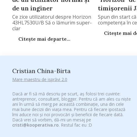
de un inginer
timișorenii 
Ce zice utilizatorul despre Horizon
Spun din start că
43HL7530U/B Să o lămurim super-
competența în ce
clar
Citește mai de
Citește mai departe...
Cristian China-Birta
Mare maestru de isprăvi 2.0
Dacă ar fi să mă descriu pe scurt, aș folosi trei cuvinte:
antreprenor, consultant, blogger. Pentru că am ales cu niște
ani în urmă să merg pe această combinație, una din cele
mai bune decizii din viața mea. Pentru că fiecare ipostază
îmi aduce noi și noi provocări și beneficii de fiecare dată.
Dacă vrei să vorbim, dă-mi un mesaj pe
cristi@kooperativa.ro
. Restul fac eu :D