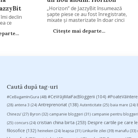
JazzyBit
„Horizon” de JazzyBit însumează
șapte piese ce au fost înregistrate,
 îmi declin
mixate și masterizate în doar cinci
ea ce
zile la renumitul studio SuperSize
Citește mai departe...
Recording din Budapesta.
parte...
Caută după tag-uri
#CeVrăjiMaiFacBloggerii
(104)
#CeBagamInGura
(48)
#PoateVăInter
Antreprenoriat
(138)
(28)
antena 3
(24)
Autenticitate
(25)
baia mare
(24)
Chinezu’
(27)
Byron
(32)
campanie bloggeri
(31)
campanie pentru blogger
cristian china birta
(253)
Despre cartile pe care le
(25)
concurs
(24)
filosofice
(132)
heineken
(24)
leapsa
(31)
Linkurile zilei
(39)
manafu
(33)