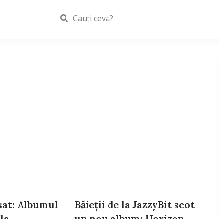
sat: Albumul
Băieții de la JazzyBit scot
la
un nou album: Horizon