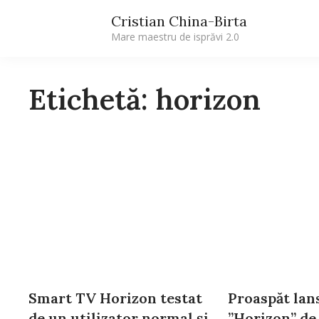
Cristian China-Birta
Mare maestru de isprăvi 2.0
Etichetă: horizon
Smart TV Horizon testat
Proaspăt lan
de un utilizator normal și
”Horizon” de 