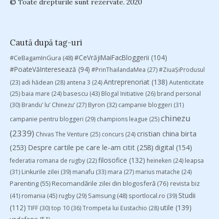
© Toate drepturile sunt rezervate. 2020
Caută după tag-uri
#CeVrăjiMaiFacBloggerii
(104)
#CeBagamInGura
(48)
#PoateVăInteresează
(94)
#PrinThailandaMea
(27)
#ZiuaȘiProdusul
Antreprenoriat
(138)
(23)
adi hădean
(28)
antena 3
(24)
Autenticitate
basescu
(43)
(25)
baia mare
(24)
Blogal Initiative
(26)
brand personal
(30)
Brandu’ lu’ Chinezu’
(27)
Byron
(32)
campanie bloggeri
(31)
chinezu
campanie pentru bloggeri
(29)
champions league
(25)
(2339)
cristian china birta
Chivas The Venture
(25)
concurs
(24)
(253)
Despre cartile pe care le-am citit
(258)
digital
(154)
filosofice
(132)
federatia romana de rugby
(22)
heineken
(24)
leapsa
(31)
Linkurile zilei
(39)
manafu
(33)
mara
(27)
marius matache
(24)
Parenting
(55)
Recomandările zilei din blogosferă
(76)
revista biz
Studii
(41)
romania
(45)
Samsung
(48)
rugby
(29)
sportlocal.ro
(39)
(112)
utile
(139)
TIFF
(30)
top 10
(36)
Trompeta lui Eustachio
(28)