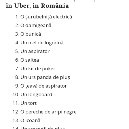
în Uber, în România
O șurubelniță electrică
O damigeană
O bunică
Un inel de logodnă
Un aspirator
O saltea
Un kit de poker
Un urs panda de pluș
O țeavă de aspirator
Un longboard
Un tort
O pereche de aripi negre
O icoană
Un crocodil de pluș