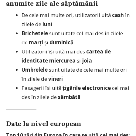
anumite zile ale săptămânii
De cele mai multe ori, utilizatorii uită
cash
în
zilele de
luni
Brichetele
sunt uitate cel mai des în zilele
de
marți
și
duminică
Utilizatorii își uită mai des
cartea de
identitate
miercurea
și
joia
Umbrelele
sunt uitate de cele mai multe ori
în zilele de
vineri
Pasagerii își uită
țigările electronice
cel mai
des în zilele de
sâmbătă
Date la nivel european
Top 10 țări din Europa în care se uită cel mai des: