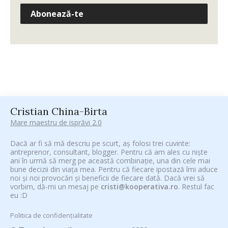
Abonează-te
Cristian China-Birta
Mare maestru de isprăvi 2.0
Dacă ar fi să mă descriu pe scurt, aș folosi trei cuvinte:
antreprenor, consultant, blogger. Pentru că am ales cu niște
ani în urmă să merg pe această combinație, una din cele mai
bune decizii din viața mea. Pentru că fiecare ipostază îmi aduce
noi și noi provocări și beneficii de fiecare dată. Dacă vrei să
vorbim, dă-mi un mesaj pe
cristi@kooperativa.ro
. Restul fac
eu :D
Politica de confidențialitate