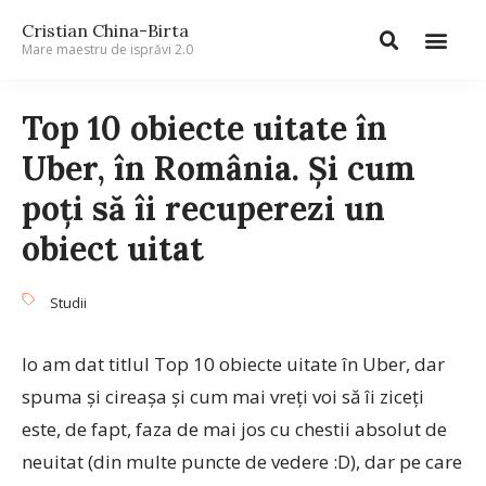
Cristian China-Birta
Mare maestru de isprăvi 2.0
Top 10 obiecte uitate în
Uber, în România. Și cum
poți să îi recuperezi un
obiect uitat
Studii
Io am dat titlul Top 10 obiecte uitate în Uber, dar
spuma și cireașa și cum mai vreți voi să îi ziceți
este, de fapt, faza de mai jos cu chestii absolut de
neuitat (din multe puncte de vedere :D), dar pe care