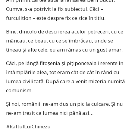
Cumva, s-a potrivit la fix subiectul. Căci –
furculition – este despre fix ce zice în titlu.
Bine, dincolo de descrierea acelor petreceri, cu ce
mâncau, ce beau, cu ce se îmbrăcau, unde se
țineau și alte cele, eu am rămas cu un gust amar.
Căci, pe lângă fițoșenia și pițiponceala inerente în
întâmplările alea, tot eram cât de cât în rând cu
lumea civilizată. După care a venit mizeria numită
comunism.
Și noi, românii, ne-am dus un pic la culcare. Și nu
ne-am trezit ca lumea nici până azi…
#RaftulLuiChinezu