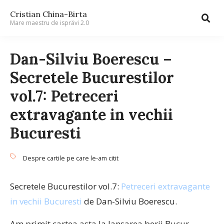
Cristian China-Birta
Mare maestru de isprăvi 2.0
Dan-Silviu Boerescu –
Secretele Bucurestilor
vol.7: Petreceri
extravagante in vechii
Bucuresti
Despre cartile pe care le-am citit
Secretele Bucurestilor vol.7:
Petreceri extravagante
in vechii Bucuresti
de Dan-Silviu Boerescu.
Am primit cartea asta la lansarea berii Bucur.