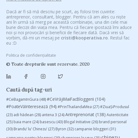
Dacă ar fi să mă descriu pe scurt, aș folosi trei cuvinte:
antreprenor, consultant, blogger. Pentru că am ales cu niște
ani în urmă să merg pe această combinație, una din cele mai
bune decizii din viața mea. Pentru că fiecare ipostază îmi aduce
noi și noi provocări și beneficii de fiecare dată. Dacă vrei să
vorbim, dă-mi un mesaj pe
cristi@kooperativa.ro
. Restul fac
eu :D
Politica de confidențialitate
© Toate drepturile sunt rezervate. 2020
Caută după tag-uri
#CeVrăjiMaiFacBloggerii
(104)
#CeBagamInGura
(48)
#PoateVăInteresează
(94)
#PrinThailandaMea
(27)
#ZiuaȘiProdusul
Antreprenoriat
(138)
(23)
adi hădean
(28)
antena 3
(24)
Autenticitate
basescu
(43)
(25)
baia mare
(24)
Blogal Initiative
(26)
brand personal
(30)
Brandu’ lu’ Chinezu’
(27)
Byron
(32)
campanie bloggeri
(31)
chinezu
campanie pentru bloggeri
(29)
champions league
(25)