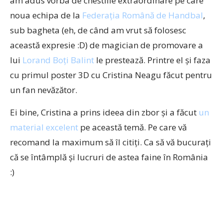
am adus vorba de chestiile extraordinare pe care
noua echipa de la
Federația Română de Handbal
,
sub bagheta (eh, de când am vrut să folosesc
această expresie :D) de magician de promovare a
lui
Lorand Boți Balint
le prestează. Printre el și faza
cu primul poster 3D cu Cristina Neagu făcut pentru
un fan nevăzător.
Ei bine, Cristina a prins ideea din zbor și a făcut
un
material excelent
pe această temă. Pe care vă
recomand la maximum să îl citiți. Ca să vă bucurați
că se întâmplă și lucruri de astea faine în România
:)