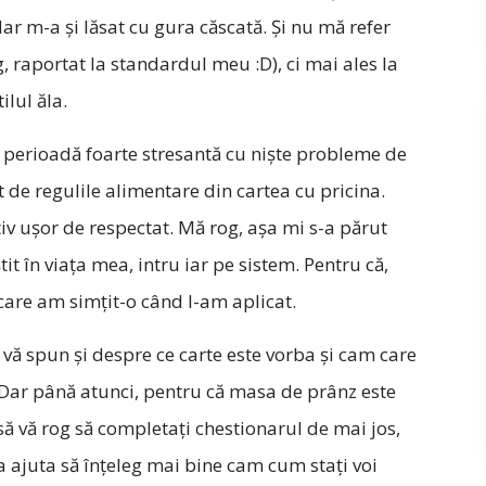
dar m-a și lăsat cu gura căscată. Și nu mă refer
g, raportat la standardul meu :D), ci mai ales la
lul ăla.
o perioadă foarte stresantă cu niște probleme de
t de regulile alimentare din cartea cu pricina.
ativ ușor de respectat. Mă rog, așa mi s-a părut
it în viața mea, intru iar pe sistem. Pentru că,
 care am simțit-o când l-am aplicat.
 vă spun și despre ce carte este vorba și cam care
 Dar până atunci, pentru că masa de prânz este
ă vă rog să completați chestionarul de mai jos,
a ajuta să înțeleg mai bine cam cum stați voi