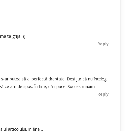
a ta grija :))
Reply
s-ar putea să ai perfectă dreptate. Deși jur că nu înțeleg
ză ce am de spus. În fine, dă-i pace. Succes maxim!
Reply
ul articolului. In fine…