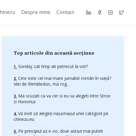
Chinezu
Despre mine
Contact
Top articole din această secțiune
Sondaj: cat timp ati petrecut la vot?
Cine este cel mai mare jurnalist român în viaţă?
Idei de Wimbledon, mă rog…
Ma scuzati ca va cer si eu sa alegeti intre Stroe
si Honorius
Vă invit să alegeţi naşa/naşul unei categorii pe
chinezu.eu
Pe principiul az e oo, doar astazi mai puteti