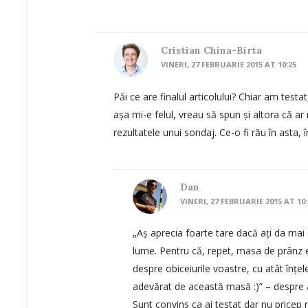
Cristian China-Birta
VINERI, 27 FEBRUARIE 2015 AT 10:25
Păi ce are finalul articolului? Chiar am test
așa mi-e felul, vreau să spun și altora că ar 
rezultatele unui sondaj. Ce-o fi rău în asta,
Dan
VINERI, 27 FEBRUARIE 2015 AT 10:
„Aș aprecia foarte tare dacă ați da ma
lume. Pentru că, repet, masa de prânz 
despre obiceiurile voastre, cu atât înț
adevărat de această masă :)” – despre
Sunt convins ca ai testat dar nu price