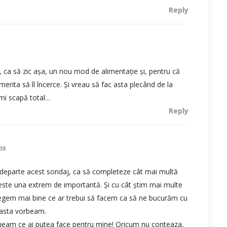
Reply
at, ca să zic așa, un nou mod de alimentație și, pentru că
merita să îl încerce. Și vreau să fac asta plecând de la
 îmi scapă total…
Reply
38
i departe acest sondaj, ca să completeze cât mai multă
este una extrem de importantă. Și cu cât știm mai multe
elegem mai bine ce ar trebui să facem ca să ne bucurăm cu
 asta vorbeam.
p neam ce ai putea face pentru mine! Oricum nu conteaza,