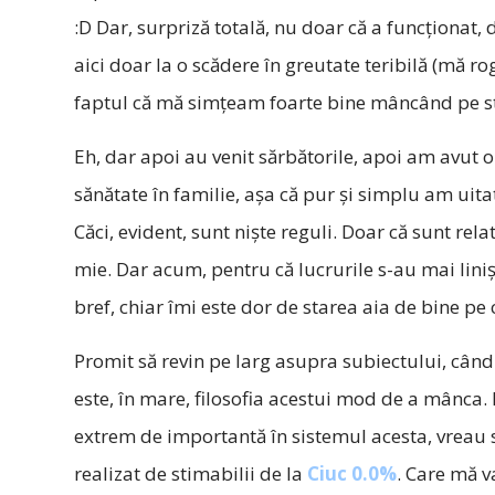
:D Dar, surpriză totală, nu doar că a funcționat, 
aici doar la o scădere în greutate teribilă (mă ro
faptul că mă simțeam foarte bine mâncând pe sti
Eh, dar apoi au venit sărbătorile, apoi am avut 
sănătate în familie, așa că pur și simplu am uita
Căci, evident, sunt niște reguli. Doar că sunt rel
mie. Dar acum, pentru că lucrurile s-au mai linișt
bref, chiar îmi este dor de starea aia de bine pe
Promit să revin pe larg asupra subiectului, când
este, în mare, filosofia acestui mod de a mânca.
extrem de importantă în sistemul acesta, vreau s
realizat de stimabilii de la
Ciuc 0.0%
. Care mă v