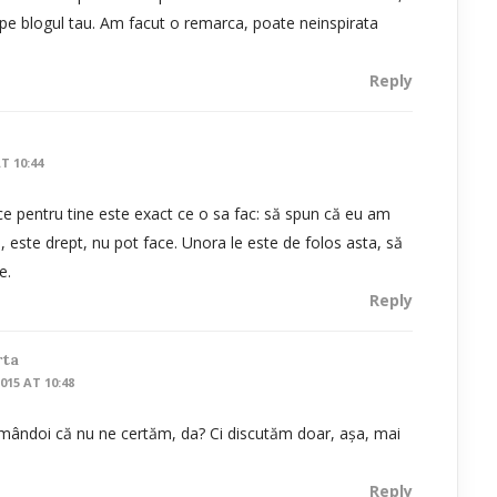
 pe blogul tau. Am facut o remarca, poate neinspirata
Reply
T 10:44
ace pentru tine este exact ce o sa fac: să spun că eu am
, este drept, nu pot face. Unora le este de folos asta, să
e.
Reply
rta
015 AT 10:48
ândoi că nu ne certăm, da? Ci discutăm doar, așa, mai
Reply