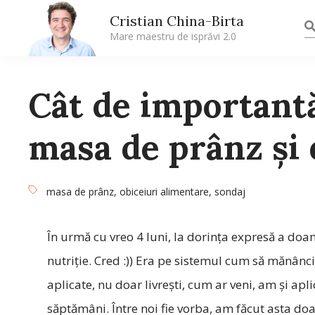
Cristian China-Birta
Mare maestru de isprăvi 2.0
Cât de importantă
masa de prânz și 
masa de prânz
,
obiceiuri alimentare
,
sondaj
În urmă cu vreo 4 luni, la dorința expresă a doam
nutriție. Cred :)) Era pe sistemul cum să mănânci
aplicate, nu doar livrești, cum ar veni, am și aplic
săptămâni. Între noi fie vorba, am făcut asta do