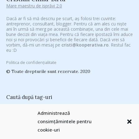
Mare maestru de isprăvi 2.0
Dacă ar fi să mă descriu pe scurt, aș folosi trei cuvinte:
antreprenor, consultant, blogger. Pentru că am ales cu niște
ani în urmă să merg pe această combinație, una din cele mai
bune decizii din viața mea. Pentru că fiecare ipostază îmi aduce
noi și noi provocări și beneficii de fiecare dată. Dacă vrei să
vorbim, dă-mi un mesaj pe
cristi@kooperativa.ro
. Restul fac
eu :D
Politica de confidențialitate
© Toate drepturile sunt rezervate. 2020
Caută după tag-uri
#CeVrăjiMaiFacBloggerii
(104)
#CeBagamInGura
(48)
Administrează
#PoateVăInteresează
(94)
#PrinThailandaMea
(27)
#ZiuaȘiProdusul
consimțămintele pentru
Antreprenoriat
(138)
(23)
adi hădean
(28)
antena 3
(24)
Autenticitate
cookie-uri
basescu
(43)
(25)
baia mare
(24)
Blogal Initiative
(26)
brand personal
(30)
Brandu’ lu’ Chinezu’
(27)
Byron
(32)
campanie bloggeri
(31)