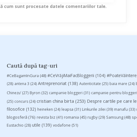
lă cum sunt procesate datele comentariilor tale
.
Caută după tag-uri
#CeVrăjiMaiFacBloggerii
(104)
#CeBagamInGura
(48)
#PoateVăInter
Antreprenoriat
(138)
(28)
antena 3
(24)
Autenticitate
(25)
baia mare
(24)
Chinezu’
(27)
Byron
(32)
campanie bloggeri
(31)
campanie pentru blogger
cristian china birta
(253)
Despre cartile pe care le
(25)
concurs
(24)
filosofice
(132)
heineken
(24)
leapsa
(31)
Linkurile zilei
(39)
manafu
(33)
blogosferă
(76)
revista biz
(41)
romania
(45)
Samsung
(48)
rugby
(29)
sp
utile
(139)
vodafone
(51)
Eustachio
(28)