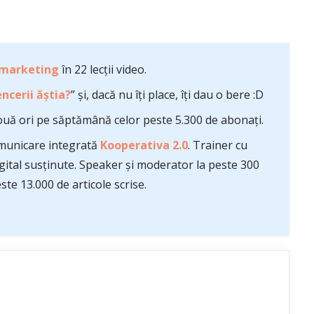
 marketing
în 22 lecții video.
ncerii ăștia?
” și, dacă nu îți place, îți dau o bere :D
uă ori pe săptămână celor peste 5.300 de abonați.
comunicare integrată
Kooperativa 2.0
. Trainer cu
ital susținute. Speaker și moderator la peste 300
te 13.000 de articole scrise.