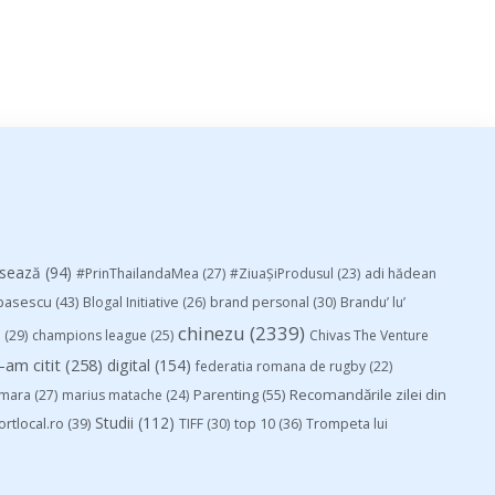
esează
(94)
#PrinThailandaMea
(27)
#ZiuaȘiProdusul
(23)
adi hădean
basescu
(43)
Blogal Initiative
(26)
brand personal
(30)
Brandu’ lu’
chinezu
(2339)
i
(29)
champions league
(25)
Chivas The Venture
-am citit
(258)
digital
(154)
federatia romana de rugby
(22)
Parenting
(55)
Recomandările zilei din
mara
(27)
marius matache
(24)
Studii
(112)
ortlocal.ro
(39)
TIFF
(30)
top 10
(36)
Trompeta lui