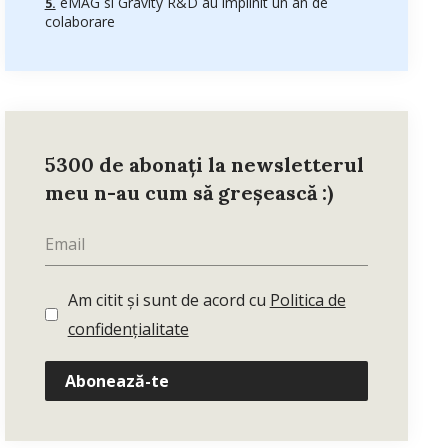
eMAG si Gravity R&D au împlinit un an de
colaborare
5300 de abonați la newsletterul
meu n-au cum să greșească :)
Am citit și sunt de acord cu
Politica de
confidențialitate
Abonează-te