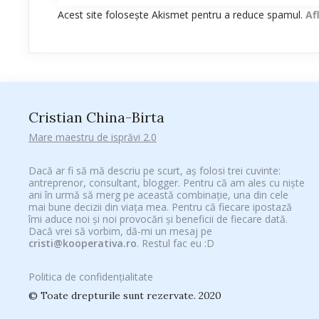
Acest site folosește Akismet pentru a reduce spamul.
Af
Cristian China-Birta
Mare maestru de isprăvi 2.0
Dacă ar fi să mă descriu pe scurt, aș folosi trei cuvinte:
antreprenor, consultant, blogger. Pentru că am ales cu niște
ani în urmă să merg pe această combinație, una din cele
mai bune decizii din viața mea. Pentru că fiecare ipostază
îmi aduce noi și noi provocări și beneficii de fiecare dată.
Dacă vrei să vorbim, dă-mi un mesaj pe
cristi@kooperativa.ro
. Restul fac eu :D
Politica de confidențialitate
© Toate drepturile sunt rezervate. 2020