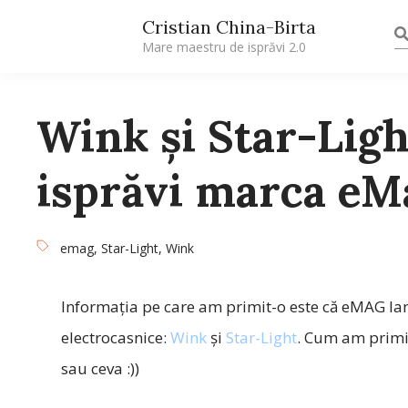
Cristian China-Birta
Mare maestru de isprăvi 2.0
Wink și Star-Ligh
isprăvi marca eM
emag
,
Star-Light
,
Wink
Informaţia pe care am primit-o este că eMAG lan
electrocasnice:
Wink
și
Star-Light
. Cum am primit
sau ceva :))