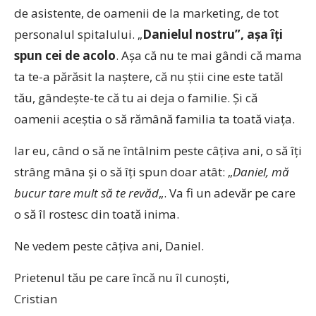
de asistente, de oamenii de la marketing, de tot
personalul spitalului. „
Danielul nostru”, aşa îţi
spun cei de acolo
. Aşa că nu te mai gândi că mama
ta te-a părăsit la naştere, că nu ştii cine este tatăl
tău, gândeşte-te că tu ai deja o familie. Şi că
oamenii aceştia o să rămână familia ta toată viaţa.
Iar eu, când o să ne întâlnim peste câţiva ani, o să îţi
strâng mâna şi o să îţi spun doar atât: „
Daniel, mă
bucur tare mult să te revăd
„. Va fi un adevăr pe care
o să îl rostesc din toată inima.
Ne vedem peste câţiva ani, Daniel.
Prietenul tău pe care încă nu îl cunoşti,
Cristian