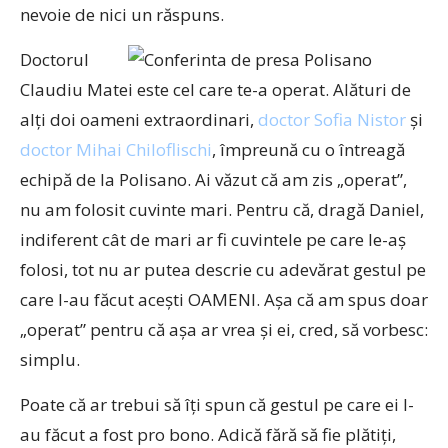
nevoie de nici un răspuns.
Doctorul
Claudiu Matei este cel care te-a operat. Alături de
alţi doi oameni extraordinari,
doctor Sofia Nistor
şi
doctor Mihai Chiloflischi
, împreună cu o întreagă
echipă de la Polisano. Ai văzut că am zis „operat”,
nu am folosit cuvinte mari. Pentru că, dragă Daniel,
indiferent cât de mari ar fi cuvintele pe care le-aş
folosi, tot nu ar putea descrie cu adevărat gestul pe
care l-au făcut aceşti OAMENI. Aşa că am spus doar
„operat” pentru că aşa ar vrea şi ei, cred, să vorbesc:
simplu.
Poate că ar trebui să îţi spun că gestul pe care ei l-
au făcut a fost pro bono. Adică fără să fie plătiţi,