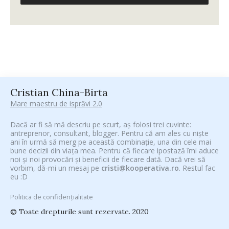
Cristian China-Birta
Mare maestru de isprăvi 2.0
Dacă ar fi să mă descriu pe scurt, aș folosi trei cuvinte:
antreprenor, consultant, blogger. Pentru că am ales cu niște
ani în urmă să merg pe această combinație, una din cele mai
bune decizii din viața mea. Pentru că fiecare ipostază îmi aduce
noi și noi provocări și beneficii de fiecare dată. Dacă vrei să
vorbim, dă-mi un mesaj pe
cristi@kooperativa.ro
. Restul fac
eu :D
Politica de confidențialitate
© Toate drepturile sunt rezervate. 2020