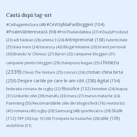
Caută după tag-uri
#CeVrăjiMaiFacBloggerii
(104)
#CeBagamInGura
(48)
#PoateVăInteresează
(94)
#PrinThailandaMea
(27)
#ZiuaȘiProdusul
Antreprenoriat
(138)
(23)
adi hădean
(28)
antena 3
(24)
Autenticitate
basescu
(43)
(25)
baia mare
(24)
Blogal Initiative
(26)
brand personal
(30)
Brandu’ lu’ Chinezu’
(27)
Byron
(32)
campanie bloggeri
(31)
chinezu
campanie pentru bloggeri
(29)
champions league
(25)
(2339)
cristian china birta
Chivas The Venture
(25)
concurs
(24)
(253)
Despre cartile pe care le-am citit
(258)
digital
(154)
filosofice
(132)
federatia romana de rugby
(22)
heineken
(24)
leapsa
(31)
Linkurile zilei
(39)
manafu
(33)
mara
(27)
marius matache
(24)
Parenting
(55)
Recomandările zilei din blogosferă
(76)
revista biz
Studii
(41)
romania
(45)
Samsung
(48)
rugby
(29)
sportlocal.ro
(39)
(112)
utile
(139)
TIFF
(30)
top 10
(36)
Trompeta lui Eustachio
(28)
vodafone
(51)