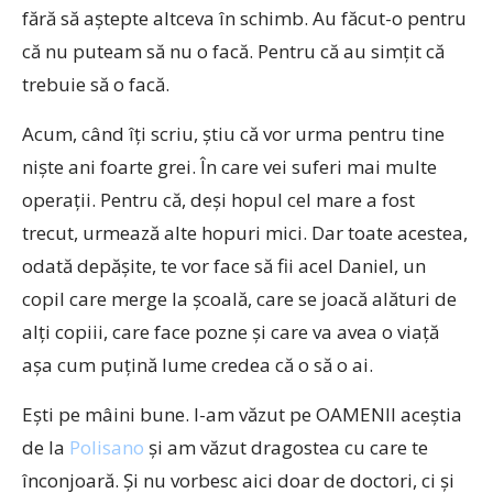
fără să aştepte altceva în schimb. Au făcut-o pentru
că nu puteam să nu o facă. Pentru că au simţit că
trebuie să o facă.
Acum, când îţi scriu, ştiu că vor urma pentru tine
nişte ani foarte grei. În care vei suferi mai multe
operaţii. Pentru că, deşi hopul cel mare a fost
trecut, urmează alte hopuri mici. Dar toate acestea,
odată depăşite, te vor face să fii acel Daniel, un
copil care merge la şcoală, care se joacă alături de
alţi copiii, care face pozne şi care va avea o viaţă
aşa cum puţină lume credea că o să o ai.
Eşti pe mâini bune. I-am văzut pe OAMENII aceştia
de la
Polisano
şi am văzut dragostea cu care te
înconjoară. Şi nu vorbesc aici doar de doctori, ci şi