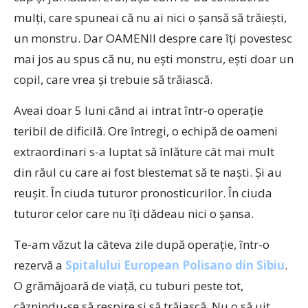
mulţi, care spuneai că nu ai nici o şansă să trăieşti,
un monstru. Dar OAMENII despre care îţi povestesc
mai jos au spus că nu, nu eşti monstru, eşti doar un
copil, care vrea şi trebuie să trăiască.
Aveai doar 5 luni când ai intrat într-o operaţie
teribil de dificilă. Ore întregi, o echipă de oameni
extraordinari s-a luptat să înlăture cât mai mult
din răul cu care ai fost blestemat să te naşti. Şi au
reuşit. În ciuda tuturor pronosticurilor. În ciuda
tuturor celor care nu îţi dădeau nici o şansa.
Te-am văzut la câteva zile după operaţie, într-o
rezervă a
Spitalului European Polisano din Sibiu
.
O grămăjoară de viaţă, cu tuburi peste tot,
căznindu-se să respire şi să trăiască. Nu o să uit