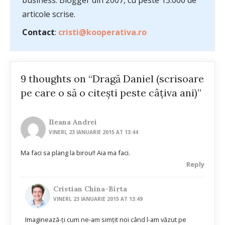
business. Blogger din 2007, cu peste 13.000 de
articole scrise.
Contact
:
cristi@kooperativa.ro
9 thoughts on “Dragă Daniel (scrisoare
pe care o să o citeşti peste câţiva ani)”
Ileana Andrei
VINERI, 23 IANUARIE 2015 AT 13:44
Ma faci sa plang la birou!! Aia ma faci.
Reply
Cristian China-Birta
VINERI, 23 IANUARIE 2015 AT 13:49
Imaginează-ţi cum ne-am simţit noi când l-am văzut pe