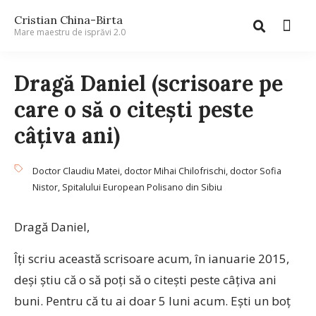
Cristian China-Birta
Mare maestru de isprăvi 2.0
Dragă Daniel (scrisoare pe
care o să o citeşti peste
câţiva ani)
Doctor Claudiu Matei
,
doctor Mihai Chilofrischi
,
doctor Sofia
Nistor
,
Spitalului European Polisano din Sibiu
Dragă Daniel,
Îţi scriu această scrisoare acum, în ianuarie 2015,
deşi ştiu că o să poţi să o citeşti peste câţiva ani
buni. Pentru că tu ai doar 5 luni acum. Eşti un boţ