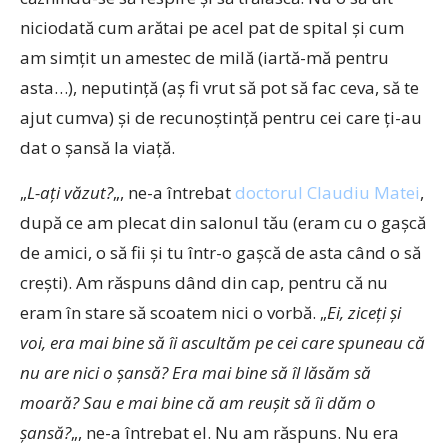
niciodată cum arătai pe acel pat de spital şi cum
am simţit un amestec de milă (iartă-mă pentru
asta…), neputinţă (aş fi vrut să pot să fac ceva, să te
ajut cumva) şi de recunoştinţă pentru cei care ţi-au
dat o şansă la viaţă.
„
L-aţi văzut?
„, ne-a întrebat
doctorul Claudiu Matei
,
după ce am plecat din salonul tău (eram cu o gaşcă
de amici, o să fii şi tu într-o gaşcă de asta când o să
creşti). Am răspuns dând din cap, pentru că nu
eram în stare să scoatem nici o vorbă. „
Ei, ziceţi şi
voi, era mai bine să îi ascultăm pe cei care spuneau că
nu are nici o şansă? Era mai bine să îl lăsăm să
moară? Sau e mai bine că am reuşit să îi dăm o
şansă?
„, ne-a întrebat el. Nu am răspuns. Nu era