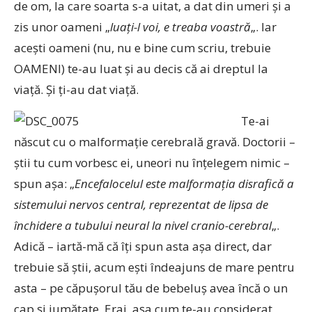
de om, la care soarta s-a uitat, a dat din umeri şi a
zis unor oameni „
luaţi-l voi, e treaba voastră
„. Iar
aceşti oameni (nu, nu e bine cum scriu, trebuie
OAMENI) te-au luat şi au decis că ai dreptul la
viaţă. Şi ţi-au dat viaţă.
Te-ai
născut cu o malformaţie cerebrală gravă. Doctorii –
ştii tu cum vorbesc ei, uneori nu înţelegem nimic –
spun aşa: „
Encefalocelul este malformaţia disrafică a
sistemului nervos central, reprezentat de lipsa de
închidere a tubului neural la nivel cranio-cerebral
„.
Adică – iartă-mă că îţi spun asta aşa direct, dar
trebuie să ştii, acum eşti îndeajuns de mare pentru
asta – pe căpuşorul tău de bebeluş avea încă o un
cap şi jumătate. Erai, aşa cum te-au considerat