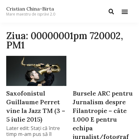
Cristian China-Birta
Mare maestru de isprăvi 2.0
Ziua: 00000001pm 720002,
PM1
Saxofonistul
Bursele ARC pentru
Guillaume Perret
Jurnalism despre
vine la Jazz TM (3 –
Filantropie – câte
5 iulie 2015)
1.000 E pentru
echipa
Later edit: Staţi că între
timp m-am pus să îl
jurnalist/fotograf