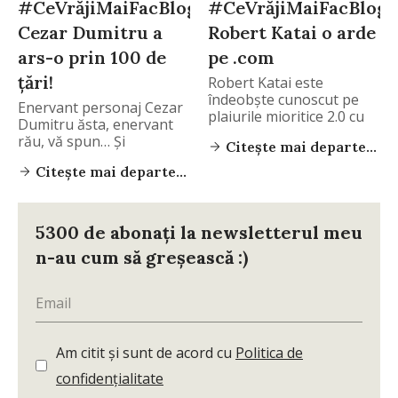
#CeVrăjiMaiFacBloggerii
#CeVrăjiMaiFacBlogg
Cezar Dumitru a
Robert Katai o arde
ars-o prin 100 de
pe .com
ţări!
Robert Katai este
îndeobşte cunoscut pe
Enervant personaj Cezar
plaiurile mioritice 2.0 cu
Dumitru ăsta, enervant
rău, vă spun… Şi
Citește mai departe...
Citește mai departe...
5300 de abonați la newsletterul meu
n-au cum să greșească :)
Am citit și sunt de acord cu
Politica de
confidențialitate