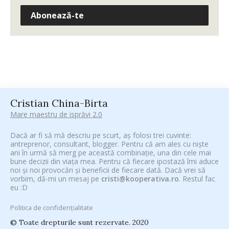
Abonează-te
Cristian China-Birta
Mare maestru de isprăvi 2.0
Dacă ar fi să mă descriu pe scurt, aș folosi trei cuvinte:
antreprenor, consultant, blogger. Pentru că am ales cu niște
ani în urmă să merg pe această combinație, una din cele mai
bune decizii din viața mea. Pentru că fiecare ipostază îmi aduce
noi și noi provocări și beneficii de fiecare dată. Dacă vrei să
vorbim, dă-mi un mesaj pe
cristi@kooperativa.ro
. Restul fac
eu :D
Politica de confidențialitate
© Toate drepturile sunt rezervate. 2020