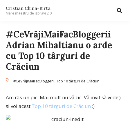
Cristian China-Birta
Mare maestru de isprăvi 2.0
#CeVrăjiMaiFacBloggerii
Adrian Mihaltianu o arde
cu Top 10 târguri de
Crăciun
#CeVrăjiMaiFacBloggerii
,
Top 10 târguri de Crăciun
Am râs un pic. Mai mult nu vă zic. Vă invit să vedeţi
şi voi acest
Top 10 târguri de Crăciun
:)