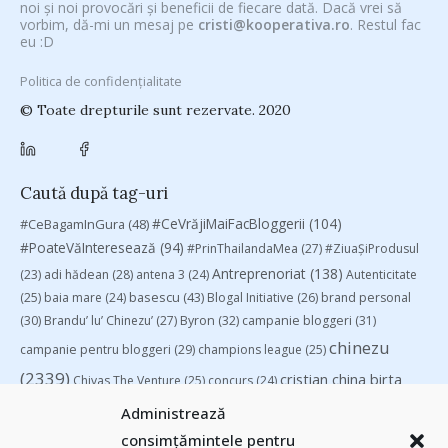
noi și noi provocări și beneficii de fiecare dată. Dacă vrei să
vorbim, dă-mi un mesaj pe
cristi@kooperativa.ro
. Restul fac
eu :D
Politica de confidențialitate
© Toate drepturile sunt rezervate. 2020
Caută după tag-uri
#CeVrăjiMaiFacBloggerii
(104)
#CeBagamInGura
(48)
#PoateVăInteresează
(94)
#PrinThailandaMea
(27)
#ZiuaȘiProdusul
Antreprenoriat
(138)
(23)
adi hădean
(28)
antena 3
(24)
Autenticitate
basescu
(43)
(25)
baia mare
(24)
Blogal Initiative
(26)
brand personal
(30)
Brandu’ lu’ Chinezu’
(27)
Byron
(32)
campanie bloggeri
(31)
chinezu
campanie pentru bloggeri
(29)
champions league
(25)
(2339)
cristian china birta
Chivas The Venture
(25)
concurs
(24)
(253)
Despre cartile pe care le-am citit
(258)
digital
(154)
Administrează
filosofice
(132)
federatia romana de rugby
(22)
heineken
(24)
leapsa
consimțămintele pentru