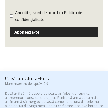
Am citit și sunt de acord cu
Politica de
confidențialitate
Abonează-te
Cristian China-Birta
Mare maestru de isprăvi 2.0
Dacă ar fi să mă descriu pe scurt, aș folosi trei cuvinte:
antreprenor, consultant, blogger. Pentru că am ales cu niște
ani în urmă să merg pe această combinație, una din cele mai
bune decizii din viața mea. Pentru că fiecare ipostază îmi aduce