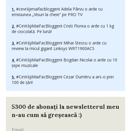
#cevrăjimaifacbloggerii Adela Pârvu o arde cu
emisiunea „Visuri la cheie” pe PRO TV
#CeVrăjiMaiFacBloggerii Cristi Florea o arde cu 1 kg
de ciocolată. Pe lună!
#CeVrăjiMaiFacBloggerii Mihai Stescu o arde cu
review la micul gigant Linksys WRT1900ACS
#CeVrăjiMaiFacBloggerii Bogdan Nicolai o arde cu 10
ţepe muzicale
#CeVrăjiMaiFacBloggerii Cezar Dumitru a ars-o prin
100 de ţări!
5300 de abonați la newsletterul meu
n-au cum să greșească :)