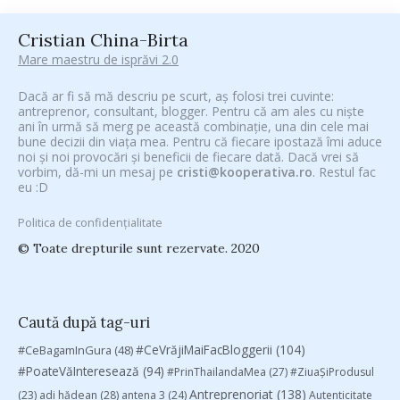
Cristian China-Birta
Mare maestru de isprăvi 2.0
Dacă ar fi să mă descriu pe scurt, aș folosi trei cuvinte:
antreprenor, consultant, blogger. Pentru că am ales cu niște
ani în urmă să merg pe această combinație, una din cele mai
bune decizii din viața mea. Pentru că fiecare ipostază îmi aduce
noi și noi provocări și beneficii de fiecare dată. Dacă vrei să
vorbim, dă-mi un mesaj pe
cristi@kooperativa.ro
. Restul fac
eu :D
Politica de confidențialitate
© Toate drepturile sunt rezervate. 2020
Caută după tag-uri
#CeVrăjiMaiFacBloggerii
(104)
#CeBagamInGura
(48)
#PoateVăInteresează
(94)
#PrinThailandaMea
(27)
#ZiuaȘiProdusul
Antreprenoriat
(138)
(23)
adi hădean
(28)
antena 3
(24)
Autenticitate