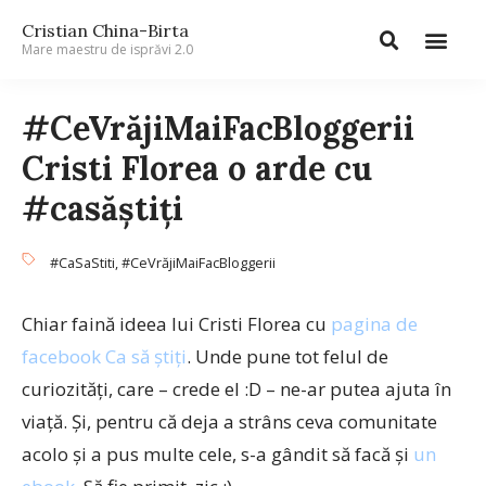
Cristian China-Birta
Mare maestru de isprăvi 2.0
#CeVrăjiMaiFacBloggerii
Cristi Florea o arde cu
#casăştiţi
#CaSaStiti
,
#CeVrăjiMaiFacBloggerii
Chiar faină ideea lui Cristi Florea cu
pagina de
facebook Ca să ştiţi
. Unde pune tot felul de
curiozităţi, care – crede el :D – ne-ar putea ajuta în
viaţă. Şi, pentru că deja a strâns ceva comunitate
acolo şi a pus multe cele, s-a gândit să facă şi
un