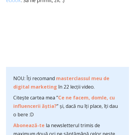
ebook
. Să fie primit, zic :)
NOU: Îți recomand
masterclassul meu de
digital marketing
în 22 lecții video.
Citește cartea mea ”
Ce ne facem, domle, cu
influencerii ăștia?
” și, dacă nu îți place, îți dau
o bere :D
Abonează-te
la newsletterul trimis de
maximum două ori pe săptămână celor peste