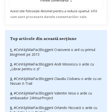
Acest site folosește Akismet pentru a reduce spamul.
Află
cum sunt procesate datele comentariilor tale
.
Top articole din această secțiune
#CeVrăjiMaiFacBloggerii Craiovenii o ard cu primul
blogmeet pe 2015
#CeVrăjiMaiFacBloggerii Andi Moisescu o arde cu
„Librar pentru o zi”
#CeVrăjiMaiFacBloggerii Claudiu Ciobanu o arde cu un
Nissan X-Trail
#CeVrăjiMaiFacBloggerii Valentin Vesa o arde cu
ambasador 24HourProject
#CeVrăjiMaiFacBloggerii Orlando Nicoară o arde cu