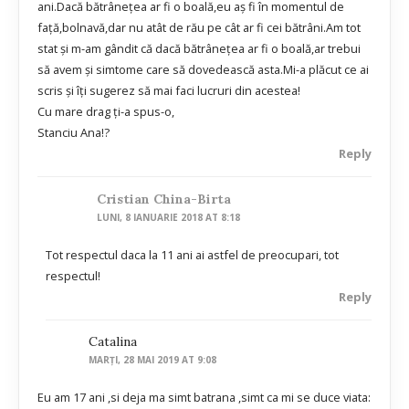
ani.Dacă bătrânețea ar fi o boală,eu aș fi în momentul de
față,bolnavă,dar nu atât de rău pe cât ar fi cei bătrâni.Am tot
stat și m-am gândit că dacă bătrânețea ar fi o boală,ar trebui
să avem și simtome care să dovedească asta.Mi-a plăcut ce ai
scris și îți sugerez să mai faci lucruri din acestea!
Cu mare drag ți-a spus-o,
Stanciu Ana!?
Reply
Cristian China-Birta
LUNI, 8 IANUARIE 2018 AT 8:18
Tot respectul daca la 11 ani ai astfel de preocupari, tot
respectul!
Reply
Catalina
MARȚI, 28 MAI 2019 AT 9:08
Eu am 17 ani ,si deja ma simt batrana ,simt ca mi se duce viata: