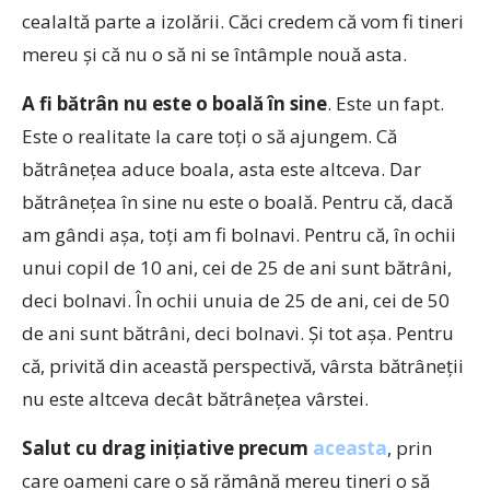
cealaltă parte a izolării. Căci credem că vom fi tineri
mereu şi că nu o să ni se întâmple nouă asta.
A fi bătrân nu este o boală în sine
. Este un fapt.
Este o realitate la care toţi o să ajungem. Că
bătrâneţea aduce boala, asta este altceva. Dar
bătrâneţea în sine nu este o boală. Pentru că, dacă
am gândi aşa, toţi am fi bolnavi. Pentru că, în ochii
unui copil de 10 ani, cei de 25 de ani sunt bătrâni,
deci bolnavi. În ochii unuia de 25 de ani, cei de 50
de ani sunt bătrâni, deci bolnavi. Şi tot aşa. Pentru
că, privită din această perspectivă, vârsta bătrâneţii
nu este altceva decât bătrâneţea vârstei.
Salut cu drag iniţiative precum
aceasta
, prin
care oameni care o să rămână mereu tineri o să