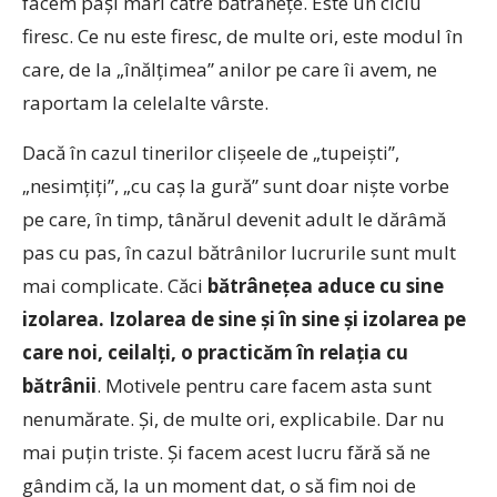
facem paşi mari către bătrâneţe. Este un ciclu
firesc. Ce nu este firesc, de multe ori, este modul în
care, de la „înălţimea” anilor pe care îi avem, ne
raportam la celelalte vârste.
Dacă în cazul tinerilor clişeele de „tupeişti”,
„nesimţiţi”, „cu caş la gură” sunt doar nişte vorbe
pe care, în timp, tânărul devenit adult le dărâmă
pas cu pas, în cazul bătrânilor lucrurile sunt mult
mai complicate. Căci
bătrâneţea aduce cu sine
izolarea. Izolarea de sine şi în sine şi izolarea pe
care noi, ceilalţi, o practicăm în relaţia cu
bătrânii
. Motivele pentru care facem asta sunt
nenumărate. Şi, de multe ori, explicabile. Dar nu
mai puţin triste. Şi facem acest lucru fără să ne
gândim că, la un moment dat, o să fim noi de