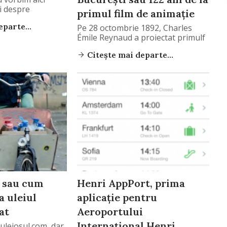
Ci despre
primul film de animaţie
parte...
Pe 28 octombrie 1892, Charles
Émile Reynaud a proiectat primulf
Citește mai departe...
m sau cum
Henri AppPort, prima
a uleiul
aplicaţie pentru
at
Aeroportului
Internaţional Henri
uleiosul.com, dar