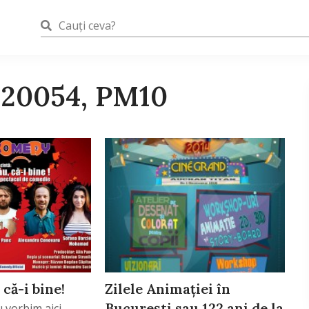
720054, PM10
 că-i bine!
Zilele Animaţiei în
Bucureşti sau 122 ani de la
nu vorbim aici