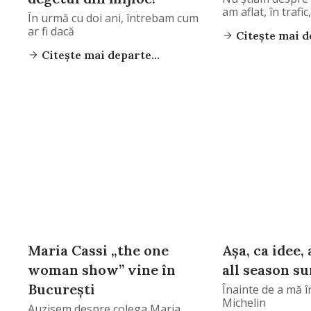
am aflat, în trafic
În urmă cu doi ani, întrebam cum
ar fi dacă
Citește mai de
Citește mai departe...
Maria Cassi „the one
Aşa, ca idee,
woman show” vine în
all season su
Bucureşti
Înainte de a mă în
Michelin
Auzisem despre colega Maria