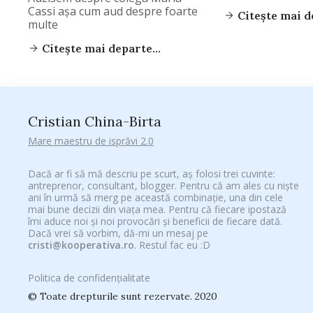
Cassi aşa cum aud despre foarte
Citește mai de
multe
Citește mai departe...
Cristian China-Birta
Mare maestru de isprăvi 2.0
Dacă ar fi să mă descriu pe scurt, aș folosi trei cuvinte:
antreprenor, consultant, blogger. Pentru că am ales cu niște
ani în urmă să merg pe această combinație, una din cele
mai bune decizii din viața mea. Pentru că fiecare ipostază
îmi aduce noi și noi provocări și beneficii de fiecare dată.
Dacă vrei să vorbim, dă-mi un mesaj pe
cristi@kooperativa.ro
. Restul fac eu :D
Politica de confidențialitate
© Toate drepturile sunt rezervate. 2020