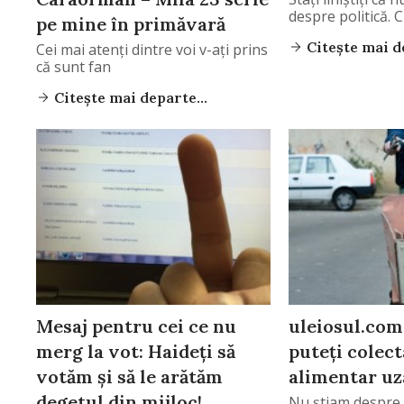
despre politică. 
pe mine în primăvară
Citește mai de
Cei mai atenţi dintre voi v-aţi prins
că sunt fan
Citește mai departe...
Mesaj pentru cei ce nu
uleiosul.co
merg la vot: Haideţi să
puteţi colect
votăm şi să le arătăm
alimentar uz
degetul din mijloc!
Nu ştiam despre 