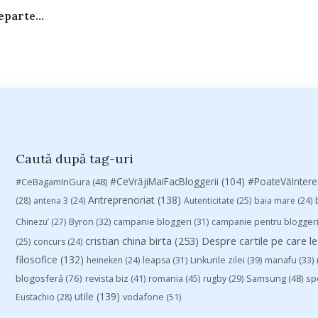
parte...
Caută după tag-uri
#CeVrăjiMaiFacBloggerii
(104)
#CeBagamInGura
(48)
#PoateVăInter
Antreprenoriat
(138)
(28)
antena 3
(24)
Autenticitate
(25)
baia mare
(24)
Chinezu’
(27)
Byron
(32)
campanie bloggeri
(31)
campanie pentru blogger
cristian china birta
(253)
Despre cartile pe care le
(25)
concurs
(24)
filosofice
(132)
heineken
(24)
leapsa
(31)
Linkurile zilei
(39)
manafu
(33)
blogosferă
(76)
revista biz
(41)
romania
(45)
Samsung
(48)
rugby
(29)
sp
utile
(139)
vodafone
(51)
Eustachio
(28)