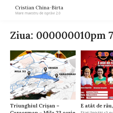
Cristian China-Birta
Mare maestru de isprăvi 2.0
Ziua: 000000010pm 
Triunghiul Crișan –
E atât de rău,
Caraorman – Mila 23 scrie
Staţi liniştiţi că 