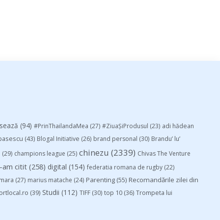
esează
(94)
#PrinThailandaMea
(27)
#ZiuaȘiProdusul
(23)
adi hădean
basescu
(43)
Blogal Initiative
(26)
brand personal
(30)
Brandu’ lu’
chinezu
(2339)
i
(29)
champions league
(25)
Chivas The Venture
-am citit
(258)
digital
(154)
federatia romana de rugby
(22)
Parenting
(55)
Recomandările zilei din
mara
(27)
marius matache
(24)
Studii
(112)
ortlocal.ro
(39)
TIFF
(30)
top 10
(36)
Trompeta lui