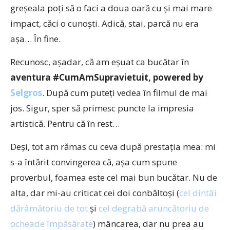
greşeala poţi să o faci a doua oară cu şi mai mare
impact, căci o cunoşti. Adică, stai, parcă nu era
aşa… În fine.
Recunosc, aşadar, că am eşuat ca bucătar în
aventura #CumAmSupravietuit, powered by
Selgros
. După cum puteţi vedea în filmul de mai
jos. Sigur, sper să primesc puncte la impresia
artistică. Pentru că în rest…
Deşi, tot am rămas cu ceva după prestaţia mea: mi
s-a întărit convingerea că, aşa cum spune
proverbul, foamea este cel mai bun bucătar. Nu de
alta, dar mi-au criticat cei doi conbăltoşi (
cel dintâi
dărâmătoriu de tot
şi
cel degrabă aruncătoriu de
ocheade împăsărate
) mâncarea, dar nu prea au