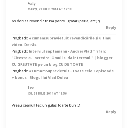
Valy
MARȚI, 29 IULIE 2014 AT 12:18
As dori sa revendic trusa pentru gratar (perie, etc.) :)
Reply
Pingback:
#cumamsupravietuit revendicările și ultimul
video. De râs.
Pingback:
Interviul saptamanii - Andrei Vlad Trifan:
"Citeste cu incredre. Omul isi da interesul." | blogger
CU GREUTATE pe un blog CU DE TOATE
Pingback:
#CumAmSupravietuit - toate cele 3 episoade
+ bonus : Blogul lui Vlad Dulea
Ivo
JOI, 31 IULIE 2014 AT 18:56
Vreau ceanul! Fac un gulas foarte bun :D
Reply