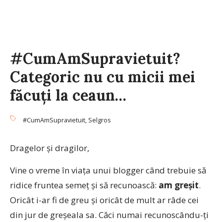
#CumAmSupravietuit?
Categoric nu cu micii mei
făcuţi la ceaun…
#CumAmSupravietuit
,
Selgros
Dragelor şi dragilor,
Vine o vreme în viaţa unui blogger când trebuie să
ridice fruntea semeţ şi să recunoască:
am greşit
.
Oricât i-ar fi de greu şi oricât de mult ar râde cei
din jur de greşeala sa. Căci numai recunoscându-ţi