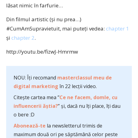
lăsat nimic în farfurie…
Din filmul artistic (şi nu prea…)
#CumAmSupravietuit, mai puteţi vedea:
chapter 1
şi
chapter 2
.
http://youtu.be/fizwJ-Hmrmw
NOU: Îți recomand
masterclassul meu de
digital marketing
în 22 lecții video.
Citește cartea mea ”
Ce ne facem, domle, cu
influencerii ăștia?
” și, dacă nu îți place, îți dau
o bere :D
Abonează-te
la newsletterul trimis de
maximum două ori pe săptămână celor peste