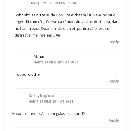
MARȚI, 29 IULIE 2014 AT 10:18
Sshhhht, să nu te audă Doru, că e chitara lui. Ne-a înşirat o
legendă cum că şi Enescu a cântat câteva acorduri la ea, dar
nu l-am crezut. Doar am râs discret, pentru că el era cu
distracţia, mă înţelegi… =))
Reply
Mihai
MARȚI, 29 IULIE 2014 AT 10:40
oooo, cred :))
Reply
Zoltybogata
MARȚI, 29 IULIE 2014 AT 10:38
Vreau ceaunul, să facem gulaș la ceaun :D
Reply