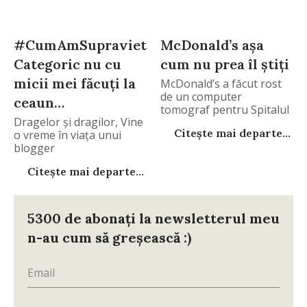
#CumAmSupravietuit?
McDonald’s aşa
Categoric nu cu
cum nu prea îl ştiţi
micii mei făcuţi la
McDonald’s a făcut rost
de un computer
ceaun…
tomograf pentru Spitalul
Dragelor şi dragilor, Vine
Citește mai departe...
o vreme în viaţa unui
blogger
Citește mai departe...
5300 de abonați la newsletterul meu
n-au cum să greșească :)