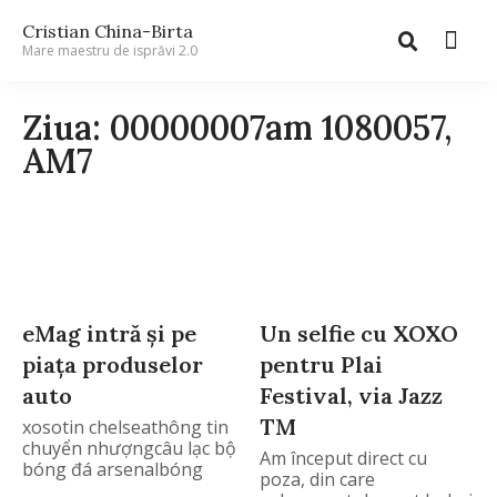
Cristian China-Birta
Mare maestru de isprăvi 2.0
Ziua: 00000007am 1080057,
AM7
eMag intră şi pe
Un selfie cu XOXO
piaţa produselor
pentru Plai
auto
Festival, via Jazz
TM
xosotin chelseathông tin
chuyển nhượngcâu lạc bộ
Am început direct cu
bóng đá arsenalbóng
poza, din care