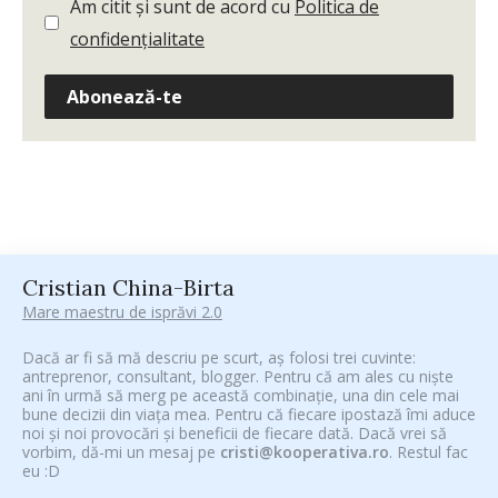
Am citit și sunt de acord cu
Politica de
confidențialitate
Abonează-te
Cristian China-Birta
Mare maestru de isprăvi 2.0
Dacă ar fi să mă descriu pe scurt, aș folosi trei cuvinte:
antreprenor, consultant, blogger. Pentru că am ales cu niște
ani în urmă să merg pe această combinație, una din cele mai
bune decizii din viața mea. Pentru că fiecare ipostază îmi aduce
noi și noi provocări și beneficii de fiecare dată. Dacă vrei să
vorbim, dă-mi un mesaj pe
cristi@kooperativa.ro
. Restul fac
eu :D