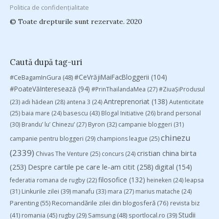
Politica de confidențialitate
© Toate drepturile sunt rezervate. 2020
Caută după tag-uri
#CeVrăjiMaiFacBloggerii
(104)
#CeBagamInGura
(48)
#PoateVăInteresează
(94)
#PrinThailandaMea
(27)
#ZiuaȘiProdusul
Antreprenoriat
(138)
(23)
adi hădean
(28)
antena 3
(24)
Autenticitate
basescu
(43)
(25)
baia mare
(24)
Blogal Initiative
(26)
brand personal
(30)
Brandu’ lu’ Chinezu’
(27)
Byron
(32)
campanie bloggeri
(31)
chinezu
campanie pentru bloggeri
(29)
champions league
(25)
(2339)
cristian china birta
Chivas The Venture
(25)
concurs
(24)
(253)
Despre cartile pe care le-am citit
(258)
digital
(154)
filosofice
(132)
federatia romana de rugby
(22)
heineken
(24)
leapsa
(31)
Linkurile zilei
(39)
manafu
(33)
mara
(27)
marius matache
(24)
Parenting
(55)
Recomandările zilei din blogosferă
(76)
revista biz
Studii
(41)
romania
(45)
Samsung
(48)
rugby
(29)
sportlocal.ro
(39)