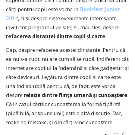
superficialitate. Căci nu doar despre lansarea unor
cărţi pentru copii este vorba la
Bookfest Junior
2014
, ci şi despre nişte evenimente interesante
(aveţi tot programul pe site) şi, mai ales, despre
refacerea distanţei dintre copil şi carte
.
Dap, despre refacerea acestei dinstanţe. Pentru că
ea nu s-a rupt, nu are cum să se rupă, indiferent cât
internet are copilul la îndemână şi câte gadgeturi şi
câte deviceuri. Legătura dintre copil şi carte este
una indisolubilă pentru că, de fapt, este vorba
despre
relaţia dintre fiinţa umană şi cunoaştere
.
Că în cazul cărţilor cunoaşterea ia formă tipărită
(pipăibilă, ar spune unii) este o altă discuţie. Dar,
make no mistake, şi din cărţi vine cunoaştere.