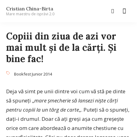
Cristian China-Birta
Mare maestru de isprăvi 2.0
Copiii din ziua de azi vor
mai mult şi de la cărţi. Şi
bine fac!
Bookfest Junior 2014
Deja vă simt pe unii dintre voi cum vă stă pe dinte
să spuneţi „
mare şmecherie să lansezi nişte cărţi
pentru copiii la un târg de carte
„. Puteţi să o spuneţi,
daţi-i drumul. Doar că aţi greşi aşa cum greşeşte
orice om care abordează o anumite chestiune cu