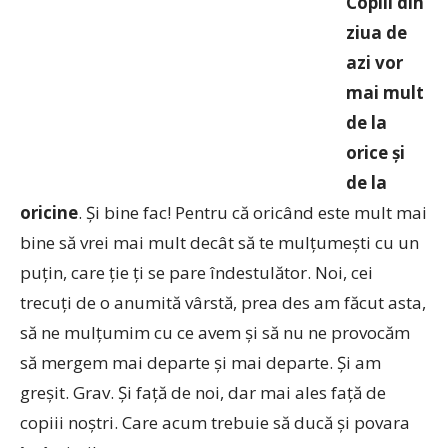
Copiii din
ziua de
azi vor
mai mult
de la
orice şi
de la
oricine
. Şi bine fac! Pentru că oricând este mult mai
bine să vrei mai mult decât să te mulţumeşti cu un
puţin, care ţie ţi se pare îndestulător. Noi, cei
trecuţi de o anumită vârstă, prea des am făcut asta,
să ne mulţumim cu ce avem şi să nu ne provocăm
să mergem mai departe şi mai departe. Şi am
greşit. Grav. Şi faţă de noi, dar mai ales faţă de
copiii noştri. Care acum trebuie să ducă şi povara