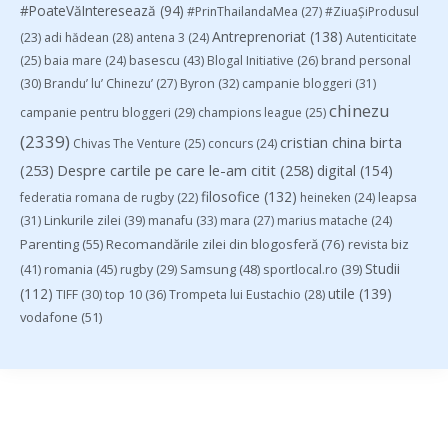
#PoateVăInteresează
(94)
#PrinThailandaMea
(27)
#ZiuaȘiProdusul
Antreprenoriat
(138)
(23)
adi hădean
(28)
antena 3
(24)
Autenticitate
basescu
(43)
(25)
baia mare
(24)
Blogal Initiative
(26)
brand personal
(30)
Brandu’ lu’ Chinezu’
(27)
Byron
(32)
campanie bloggeri
(31)
chinezu
campanie pentru bloggeri
(29)
champions league
(25)
(2339)
cristian china birta
Chivas The Venture
(25)
concurs
(24)
(253)
Despre cartile pe care le-am citit
(258)
digital
(154)
filosofice
(132)
federatia romana de rugby
(22)
heineken
(24)
leapsa
(31)
Linkurile zilei
(39)
manafu
(33)
mara
(27)
marius matache
(24)
Parenting
(55)
Recomandările zilei din blogosferă
(76)
revista biz
Studii
(41)
romania
(45)
Samsung
(48)
rugby
(29)
sportlocal.ro
(39)
(112)
utile
(139)
TIFF
(30)
top 10
(36)
Trompeta lui Eustachio
(28)
vodafone
(51)