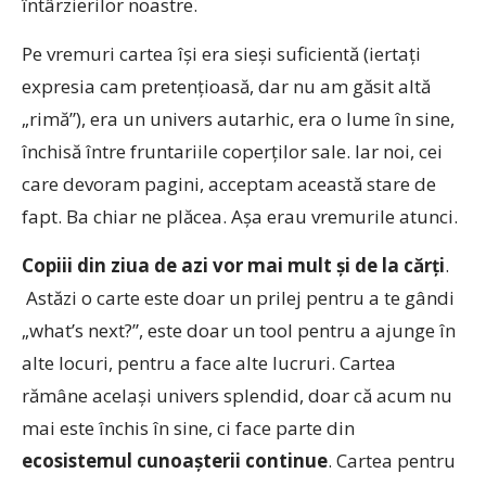
întârzierilor noastre.
Pe vremuri cartea îşi era sieşi suficientă (iertaţi
expresia cam pretenţioasă, dar nu am găsit altă
„rimă”), era un univers autarhic, era o lume în sine,
închisă între fruntariile coperţilor sale. Iar noi, cei
care devoram pagini, acceptam această stare de
fapt. Ba chiar ne plăcea. Aşa erau vremurile atunci.
Copiii din ziua de azi vor mai mult şi de la cărţi
.
Astăzi o carte este doar un prilej pentru a te gândi
„what’s next?”, este doar un tool pentru a ajunge în
alte locuri, pentru a face alte lucruri. Cartea
rămâne acelaşi univers splendid, doar că acum nu
mai este închis în sine, ci face parte din
ecosistemul cunoaşterii continue
. Cartea pentru