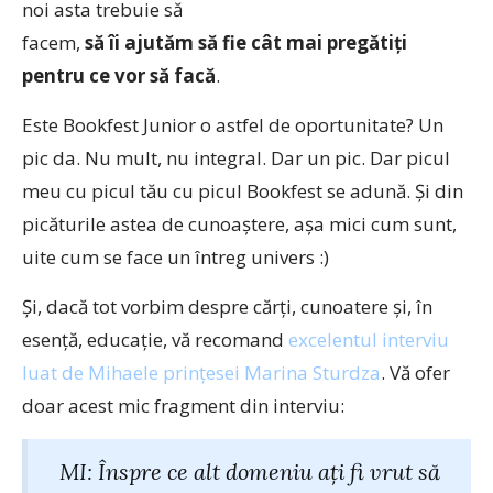
noi asta trebuie să
facem,
să îi ajutăm să fie cât mai pregătiţi
pentru ce vor să facă
.
Este Bookfest Junior o astfel de oportunitate? Un
pic da. Nu mult, nu integral. Dar un pic. Dar picul
meu cu picul tău cu picul Bookfest se adună. Şi din
picăturile astea de cunoaştere, aşa mici cum sunt,
uite cum se face un întreg univers :)
Şi, dacă tot vorbim despre cărţi, cunoatere şi, în
esenţă, educaţie, vă recomand
excelentul interviu
luat de Mihaele prinţesei Marina Sturdza
. Vă ofer
doar acest mic fragment din interviu:
MI: Înspre ce alt domeniu ați fi vrut să