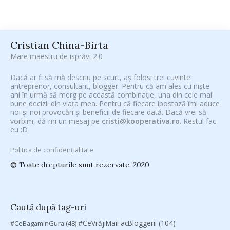
Cristian China-Birta
Mare maestru de isprăvi 2.0
Dacă ar fi să mă descriu pe scurt, aș folosi trei cuvinte:
antreprenor, consultant, blogger. Pentru că am ales cu niște
ani în urmă să merg pe această combinație, una din cele mai
bune decizii din viața mea. Pentru că fiecare ipostază îmi aduce
noi și noi provocări și beneficii de fiecare dată. Dacă vrei să
vorbim, dă-mi un mesaj pe
cristi@kooperativa.ro
. Restul fac
eu :D
Politica de confidențialitate
© Toate drepturile sunt rezervate. 2020
Caută după tag-uri
#CeVrăjiMaiFacBloggerii
(104)
#CeBagamInGura
(48)