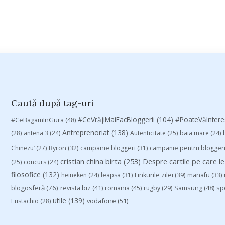
Caută după tag-uri
#CeVrăjiMaiFacBloggerii
(104)
#CeBagamInGura
(48)
#PoateVăInter
Antreprenoriat
(138)
(28)
antena 3
(24)
Autenticitate
(25)
baia mare
(24)
Chinezu’
(27)
Byron
(32)
campanie bloggeri
(31)
campanie pentru blogger
cristian china birta
(253)
Despre cartile pe care le
(25)
concurs
(24)
filosofice
(132)
heineken
(24)
leapsa
(31)
Linkurile zilei
(39)
manafu
(33)
blogosferă
(76)
revista biz
(41)
romania
(45)
Samsung
(48)
rugby
(29)
sp
utile
(139)
vodafone
(51)
Eustachio
(28)