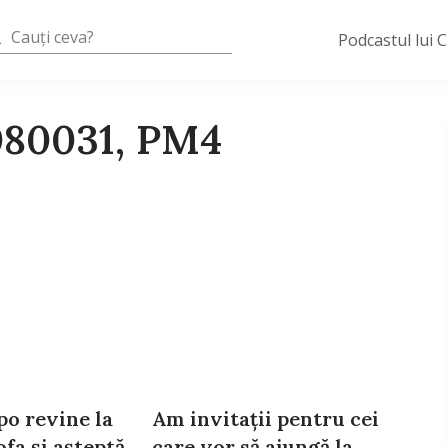
Podcastul lui 
080031, PM4
o revine la
Am invitaţii pentru cei
a şi aşteptă
care vor să ajungă la