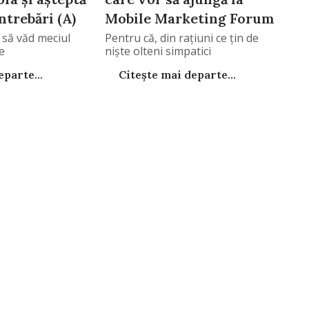
întrebări (A)
Mobile Marketing Forum
 să văd meciul
Pentru că, din raţiuni ce ţin de
e
nişte olteni simpatici
parte...
Citește mai departe...