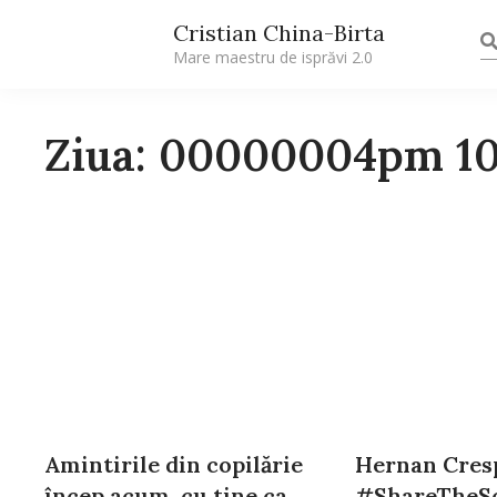
Cristian China-Birta
Mare maestru de isprăvi 2.0
Ziua: 00000004pm 1
Amintirile din copilărie
Hernan Cresp
încep acum, cu tine ca
#ShareTheSof