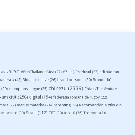
esează
(94)
#PrinThailandaMea
(27)
#ZiuaȘiProdusul
(23)
adi hădean
basescu
(43)
Blogal Initiative
(26)
brand personal
(30)
Brandu’ lu’
chinezu
(2339)
i
(29)
champions league
(25)
Chivas The Venture
-am citit
(258)
digital
(154)
federatia romana de rugby
(22)
Parenting
(55)
Recomandările zilei din
mara
(27)
marius matache
(24)
Studii
(112)
ortlocal.ro
(39)
TIFF
(30)
top 10
(36)
Trompeta lui