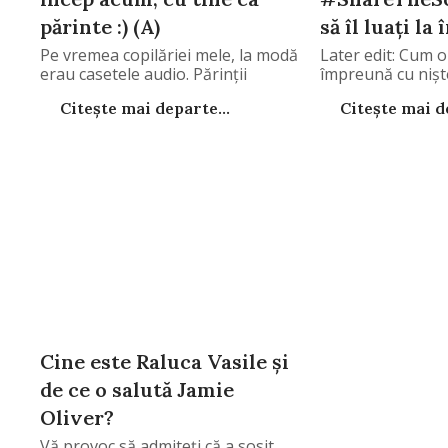
părinte :) (A)
să îl luaţi la 
Pe vremea copilăriei mele, la modă
Later edit: Cum o
erau casetele audio. Părinţii
împreună cu nişt
Citește mai departe...
Citește mai de
Cine este Raluca Vasile şi
de ce o salută Jamie
Oliver?
Vă provoc să admiteţi că a sosit