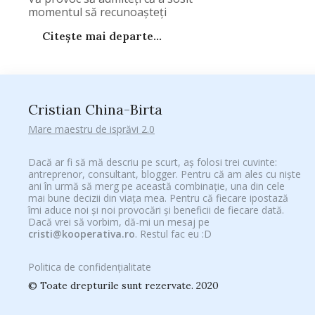
momentul să recunoaşteţi
Citește mai departe...
Cristian China-Birta
Mare maestru de isprăvi 2.0
Dacă ar fi să mă descriu pe scurt, aș folosi trei cuvinte:
antreprenor, consultant, blogger. Pentru că am ales cu niște
ani în urmă să merg pe această combinație, una din cele
mai bune decizii din viața mea. Pentru că fiecare ipostază
îmi aduce noi și noi provocări și beneficii de fiecare dată.
Dacă vrei să vorbim, dă-mi un mesaj pe
cristi@kooperativa.ro
. Restul fac eu :D
Politica de confidențialitate
© Toate drepturile sunt rezervate. 2020