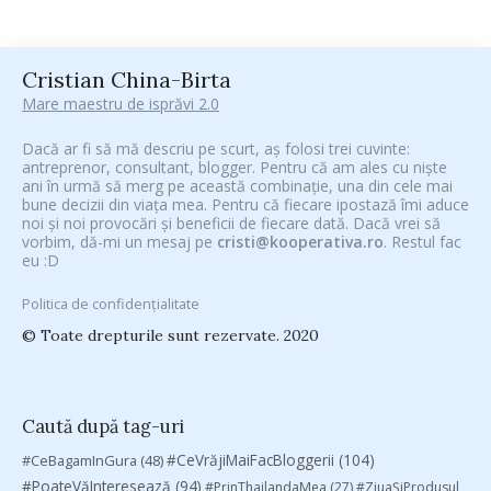
Cristian China-Birta
Mare maestru de isprăvi 2.0
Dacă ar fi să mă descriu pe scurt, aș folosi trei cuvinte:
antreprenor, consultant, blogger. Pentru că am ales cu niște
ani în urmă să merg pe această combinație, una din cele mai
bune decizii din viața mea. Pentru că fiecare ipostază îmi aduce
noi și noi provocări și beneficii de fiecare dată. Dacă vrei să
vorbim, dă-mi un mesaj pe
cristi@kooperativa.ro
. Restul fac
eu :D
Politica de confidențialitate
© Toate drepturile sunt rezervate. 2020
Caută după tag-uri
#CeVrăjiMaiFacBloggerii
(104)
#CeBagamInGura
(48)
#PoateVăInteresează
(94)
#PrinThailandaMea
(27)
#ZiuaȘiProdusul