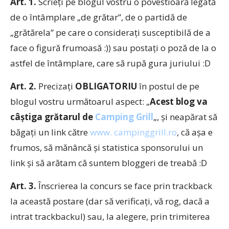
Art. 1.
Scrieţi pe blogul vostru o povestioară legată
de o întâmplare „de grătar”, de o partidă de
„grătărela” pe care o consideraţi susceptibilă de a
face o figură frumoasă :)) sau postaţi o poză de la o
astfel de întâmplare, care să rupă gura juriului :D
Art. 2.
Precizaţi
OBLIGATORIU
în postul de pe
blogul vostru următoarul aspect: „
Acest blog va
câştiga grătarul de
Camping Grill
„, şi neapărat să
băgaţi un link către
www. campinggrill.ro
, că aşa e
frumos, să mănâncă şi statistica sponsorului un
link şi să arătam că suntem bloggeri de treabă :D
Art. 3.
Înscrierea la concurs se face prin trackback
la această postare (dar să verificaţi, vă rog, dacă a
intrat trackbackul) sau, la alegere, prin trimiterea