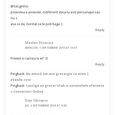
@Serginhio
povestea e poveste, indiferent daca tu esti personajul sau
nu :)
asa ca da, normal ca te poti baga :)
Reply
Marius Stracna
MIERCURI, 1 SEPTEMBRIE 2010 AT 13:07
Primim si carnea la el? :D
Reply
Pingback:
Nu există om mai gratargiu ca mine |
eVasile.com
Pingback:
Castiga un gratar Utah si ustensilele aferente
« Concursuri Online
Dan Ghemes
JOI, 2 SEPTEMBRIE 2010 AT 9:38