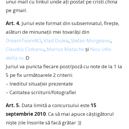
unui mail cu linkul unde aţi postat pe cristi.china
pe gmail.
Art. 4.
Juriul este format din subsemnatul, fireşte,
alături de minunaţii mei tovarăşi din
DreamTeamRO
,
Vlad Dulea
,
Ştefan Murgeanu
,
Claudiu Ciobanu
,
Marius Matache
şi
Nicu info-
delta.ro
:D
Juriul va puncta fiecare post/poză cu note de la 1 la
5 pe fix următoarele 2 criterii:
– Ineditul situaţiei prezentate
– Calitatea scriiturii/fotografiei
Art. 5.
Data limită a concursului este
15
septembrie 2010
. Ca să mai apuce câştigătorul
nişte zile însorite să facă grătar :))