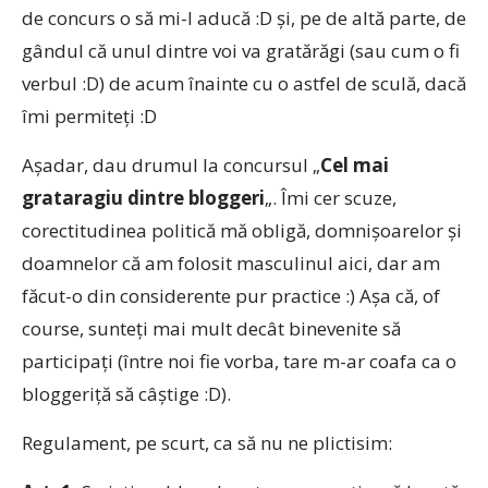
de concurs o să mi-l aducă :D şi, pe de altă parte, de
gândul că unul dintre voi va gratărăgi (sau cum o fi
verbul :D) de acum înainte cu o astfel de sculă, dacă
îmi permiteţi :D
Aşadar, dau drumul la concursul „
Cel mai
grataragiu dintre bloggeri
„. Îmi cer scuze,
corectitudinea politică mă obligă, domnişoarelor şi
doamnelor că am folosit masculinul aici, dar am
făcut-o din considerente pur practice :) Aşa că, of
course, sunteţi mai mult decât binevenite să
participaţi (între noi fie vorba, tare m-ar coafa ca o
bloggeriţă să câştige :D).
Regulament, pe scurt, ca să nu ne plictisim: