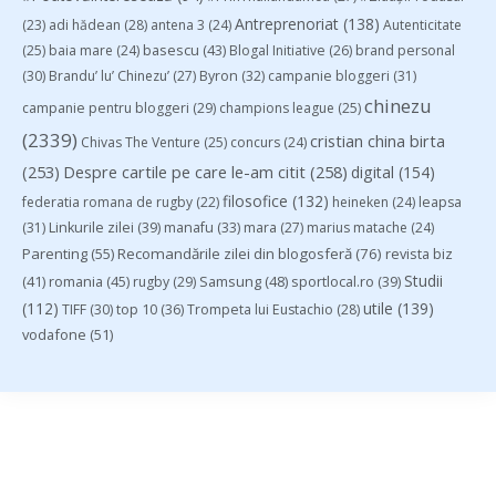
Antreprenoriat
(138)
(23)
adi hădean
(28)
antena 3
(24)
Autenticitate
basescu
(43)
(25)
baia mare
(24)
Blogal Initiative
(26)
brand personal
(30)
Brandu’ lu’ Chinezu’
(27)
Byron
(32)
campanie bloggeri
(31)
chinezu
campanie pentru bloggeri
(29)
champions league
(25)
(2339)
cristian china birta
Chivas The Venture
(25)
concurs
(24)
(253)
Despre cartile pe care le-am citit
(258)
digital
(154)
filosofice
(132)
federatia romana de rugby
(22)
heineken
(24)
leapsa
(31)
Linkurile zilei
(39)
manafu
(33)
mara
(27)
marius matache
(24)
Parenting
(55)
Recomandările zilei din blogosferă
(76)
revista biz
Studii
(41)
romania
(45)
Samsung
(48)
rugby
(29)
sportlocal.ro
(39)
(112)
utile
(139)
TIFF
(30)
top 10
(36)
Trompeta lui Eustachio
(28)
vodafone
(51)