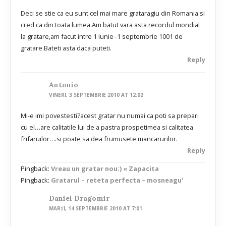
Deci se stie ca eu sunt cel mai mare grataragiu din Romania si
cred ca din toata lumea.Am batut vara asta recordul mondial
la gratare,am facut intre 1 iunie -1 septembrie 1001 de
gratare.Bateti asta daca puteti.
Reply
Antonio
VINERI, 3 SEPTEMBRIE 2010 AT 12:02
Mi-e imi povestesti?acest gratar nu numai ca poti sa prepari
cu el…are calitatile lui de a pastra prospetimea si calitatea
frifaruilor….si poate sa dea frumusete mancarurilor.
Reply
Pingback:
Vreau un gratar nou:) « Zapacita
Pingback:
Gratarul – reteta perfecta – mosneagu'
Daniel Dragomir
MARȚI, 14 SEPTEMBRIE 2010 AT 7:01