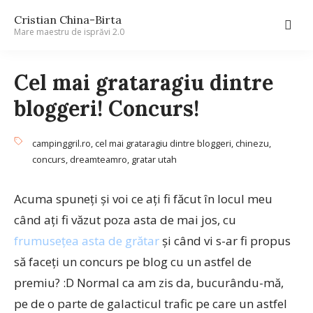
Cristian China-Birta
Mare maestru de isprăvi 2.0
Cel mai grataragiu dintre
bloggeri! Concurs!
campinggril.ro
,
cel mai grataragiu dintre bloggeri
,
chinezu
,
concurs
,
dreamteamro
,
gratar utah
Acuma spuneţi şi voi ce aţi fi făcut în locul meu
când aţi fi văzut poza asta de mai jos, cu
frumuseţea asta de grătar
şi când vi s-ar fi propus
să faceţi un concurs pe blog cu un astfel de
premiu? :D Normal ca am zis da, bucurându-mă,
pe de o parte de galacticul trafic pe care un astfel