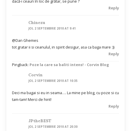
dacă-i ceaun în loc de grătar, se pune ?
Reply
Chinezu
JOI, 2 SEPTEMBRIE 2010 AT 9:41
@Dan Ghemes
tot gratar ii si ceanulul, in spirit desigur, asa ca baga mare :))
Reply
Pingback:
Poze la care sa baliti intens! - Corvin Blog
Corvin
JOI, 2 SEPTEMBRIE 2010 AT 10:35
Deci ma bagai si eu in seama…. La mine pe blog, cu poze si cu
tam-tam! Merci de hint!
Reply
JPtheBEST
JOI, 2 SEPTEMBRIE 2010 AT 20:30