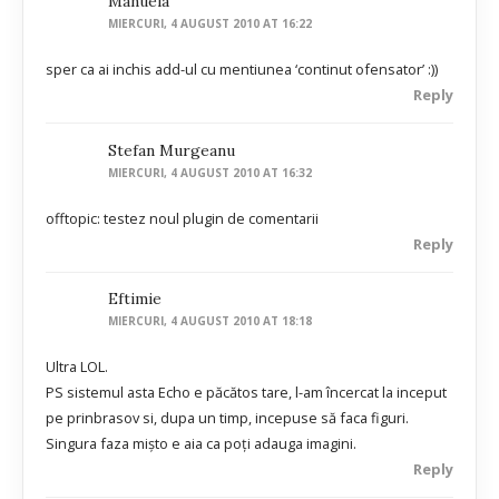
Manuela
MIERCURI, 4 AUGUST 2010 AT 16:22
sper ca ai inchis add-ul cu mentiunea ‘continut ofensator’ :))
Reply
Stefan Murgeanu
MIERCURI, 4 AUGUST 2010 AT 16:32
offtopic: testez noul plugin de comentarii
Reply
Eftimie
MIERCURI, 4 AUGUST 2010 AT 18:18
Ultra LOL.
PS sistemul asta Echo e păcătos tare, l-am încercat la inceput
pe prinbrasov si, dupa un timp, incepuse să faca figuri.
Singura faza mişto e aia ca poţi adauga imagini.
Reply