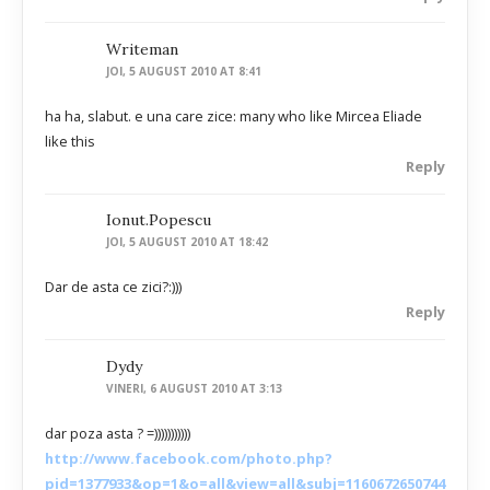
Writeman
JOI, 5 AUGUST 2010 AT 8:41
ha ha, slabut. e una care zice: many who like Mircea Eliade
like this
Reply
Ionut.popescu
JOI, 5 AUGUST 2010 AT 18:42
Dar de asta ce zici?:)))
Reply
Dydy
VINERI, 6 AUGUST 2010 AT 3:13
dar poza asta ? =)))))))))))
http://www.facebook.com/photo.php?
pid=1377933&op=1&o=all&view=all&subj=1160672650744