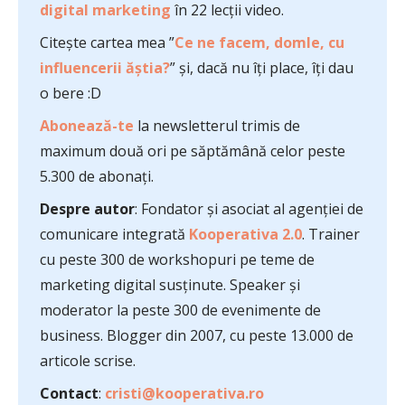
digital marketing
în 22 lecții video.
Citește cartea mea ”
Ce ne facem, domle, cu
influencerii ăștia?
” și, dacă nu îți place, îți dau
o bere :D
Abonează-te
la newsletterul trimis de
maximum două ori pe săptămână celor peste
5.300 de abonați.
Despre autor
: Fondator și asociat al agenției de
comunicare integrată
Kooperativa 2.0
. Trainer
cu peste 300 de workshopuri pe teme de
marketing digital susținute. Speaker și
moderator la peste 300 de evenimente de
business. Blogger din 2007, cu peste 13.000 de
articole scrise.
Contact
:
cristi@kooperativa.ro