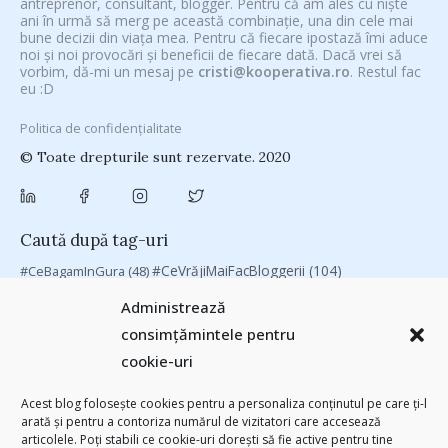
antreprenor, consultant, blogger. Pentru că am ales cu niște
ani în urmă să merg pe această combinație, una din cele mai
bune decizii din viața mea. Pentru că fiecare ipostază îmi aduce
noi și noi provocări și beneficii de fiecare dată. Dacă vrei să
vorbim, dă-mi un mesaj pe
cristi@kooperativa.ro
. Restul fac
eu :D
Politica de confidențialitate
© Toate drepturile sunt rezervate. 2020
Caută după tag-uri
#CeVrăjiMaiFacBloggerii
(104)
#CeBagamInGura
(48)
#PoateVăInteresează
(94)
#PrinThailandaMea
(27)
#ZiuaȘiProdusul
Administrează
Antreprenoriat
(138)
(23)
adi hădean
(28)
antena 3
(24)
Autenticitate
consimțămintele pentru
basescu
(43)
(25)
baia mare
(24)
Blogal Initiative
(26)
brand personal
cookie-uri
(30)
Brandu’ lu’ Chinezu’
(27)
Byron
(32)
campanie bloggeri
(31)
chinezu
campanie pentru bloggeri
(29)
champions league
(25)
Acest blog folosește cookies pentru a personaliza conținutul pe care ți-l
arată și pentru a contoriza numărul de vizitatori care accesează
(2339)
cristian china birta
Chivas The Venture
(25)
concurs
(24)
articolele. Poți stabili ce cookie-uri dorești să fie active pentru tine