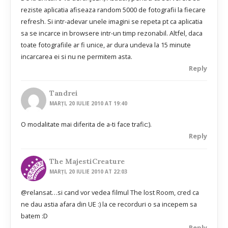
reziste aplicatia afiseaza random 5000 de fotografii la fiecare
refresh. Si intr-adevar unele imagini se repeta pt ca aplicatia
sa se incarce in browsere intr-un timp rezonabil. Altfel, daca
toate fotografiile ar fi unice, ar dura undeva la 15 minute
incarcarea ei si nu ne permitem asta.
Reply
Tandrei
MARȚI, 20 IULIE 2010 AT 19:40
O modalitate mai diferita de a-ti face trafic:).
Reply
The MajestiCreature
MARȚI, 20 IULIE 2010 AT 22:03
@relansat…si cand vor vedea filmul The lost Room, cred ca
ne dau astia afara din UE :) la ce recorduri o sa incepem sa
batem :D
Reply