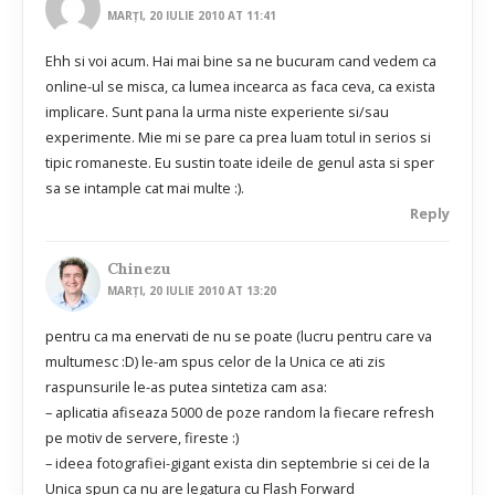
MARȚI, 20 IULIE 2010 AT 11:41
Ehh si voi acum. Hai mai bine sa ne bucuram cand vedem ca
online-ul se misca, ca lumea incearca as faca ceva, ca exista
implicare. Sunt pana la urma niste experiente si/sau
experimente. Mie mi se pare ca prea luam totul in serios si
tipic romaneste. Eu sustin toate ideile de genul asta si sper
sa se intample cat mai multe :).
Reply
Chinezu
MARȚI, 20 IULIE 2010 AT 13:20
pentru ca ma enervati de nu se poate (lucru pentru care va
multumesc :D) le-am spus celor de la Unica ce ati zis
raspunsurile le-as putea sintetiza cam asa:
– aplicatia afiseaza 5000 de poze random la fiecare refresh
pe motiv de servere, fireste :)
– ideea fotografiei-gigant exista din septembrie si cei de la
Unica spun ca nu are legatura cu Flash Forward