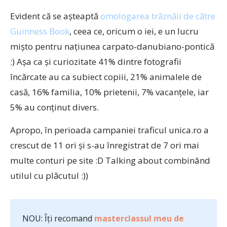
Evident că se aşteaptă
omologarea trăznăii de către
Guinness Book
, ceea ce, oricum o iei, e un lucru
mişto pentru naţiunea carpato-danubiano-pontică
:) Aşa ca şi curiozitate 41% dintre fotografii
încărcate au ca subiect copiii, 21% animalele de
casă, 16% familia, 10% prietenii, 7% vacanţele, iar
5% au conţinut divers.
Apropo, în perioada campaniei traficul unica.ro a
crescut de 11 ori şi s-au înregistrat de 7 ori mai
multe conturi pe site :D Talking about combinând
utilul cu plăcutul :))
NOU: Îți recomand
masterclassul meu de