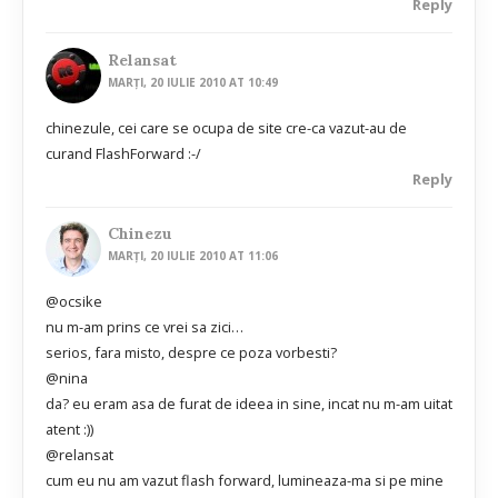
Reply
Relansat
MARȚI, 20 IULIE 2010 AT 10:49
chinezule, cei care se ocupa de site cre-ca vazut-au de
curand FlashForward :-/
Reply
Chinezu
MARȚI, 20 IULIE 2010 AT 11:06
@ocsike
nu m-am prins ce vrei sa zici…
serios, fara misto, despre ce poza vorbesti?
@nina
da? eu eram asa de furat de ideea in sine, incat nu m-am uitat
atent :))
@relansat
cum eu nu am vazut flash forward, lumineaza-ma si pe mine