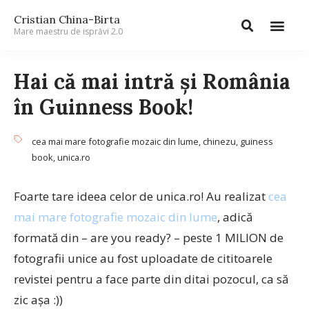
Cristian China-Birta
Mare maestru de isprăvi 2.0
Hai că mai intră şi România
în Guinness Book!
cea mai mare fotografie mozaic din lume
,
chinezu
,
guiness
book
,
unica.ro
Foarte tare ideea celor de unica.ro! Au realizat
cea
mai mare fotografie mozaic din lume
, adică
formată din – are you ready? – peste 1 MILION de
fotografii unice au fost uploadate de cititoarele
revistei pentru a face parte din ditai pozocul, ca să
zic aşa :))