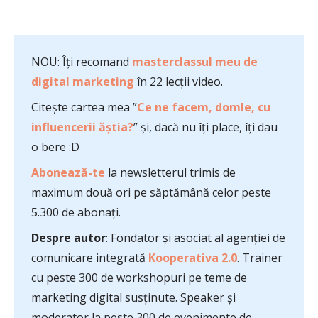
NOU: Îți recomand
masterclassul meu de
digital marketing
în 22 lecții video.
Citește cartea mea ”
Ce ne facem, domle, cu
influencerii ăștia?
” și, dacă nu îți place, îți dau
o bere :D
Abonează-te
la newsletterul trimis de
maximum două ori pe săptămână celor peste
5.300 de abonați.
Despre autor
: Fondator și asociat al agenției de
comunicare integrată
Kooperativa 2.0
. Trainer
cu peste 300 de workshopuri pe teme de
marketing digital susținute. Speaker și
moderator la peste 300 de evenimente de