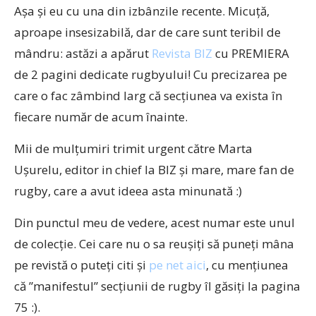
Așa și eu cu una din izbânzile recente. Micuță,
aproape insesizabilă, dar de care sunt teribil de
mândru: astăzi a apărut
Revista BIZ
cu PREMIERA
de 2 pagini dedicate rugbyului! Cu precizarea pe
care o fac zâmbind larg că secțiunea va exista în
fiecare număr de acum înainte.
Mii de mulțumiri trimit urgent către Marta
Ușurelu, editor in chief la BIZ și mare, mare fan de
rugby, care a avut ideea asta minunată :)
Din punctul meu de vedere, acest numar este unul
de colecție. Cei care nu o sa reușiți să puneți mâna
pe revistă o puteți citi și
pe net aici
, cu mențiunea
că ”manifestul” secțiunii de rugby îl găsiți la pagina
75 :).