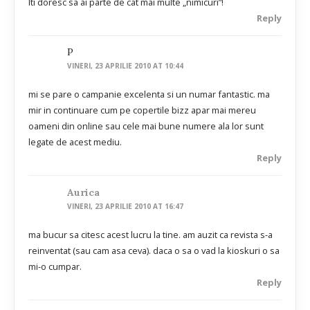
Iti doresc sa ai parte de cat mai multe „nimicuri”!
Reply
P
VINERI, 23 APRILIE 2010 AT 10:44
mi se pare o campanie excelenta si un numar fantastic. ma
mir in continuare cum pe copertile bizz apar mai mereu
oameni din online sau cele mai bune numere ala lor sunt
legate de acest mediu.
Reply
Aurica
VINERI, 23 APRILIE 2010 AT 16:47
ma bucur sa citesc acest lucru la tine. am auzit ca revista s-a
reinventat (sau cam asa ceva). daca o sa o vad la kioskuri o sa
mi-o cumpar.
Reply