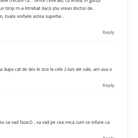
lele trecute că… simte ceva alb, cu limba, în guriţă
um un timp m-a întrebat dacă ştiu vreun doctor de…
ăm, toate vorbele astea superbe…
Reply
dupa cat de des le zice la cele 2 luni ale sale, am asa o
Reply
i eu sa vad faza:D , sa vad pe cea mica cum se infurie ca