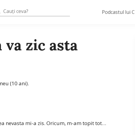
Podcastul lui 
 va zic asta
meu (10 ani).
ea nevasta mi-a zis. Oricum, m-am topit tot…