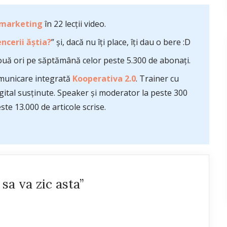
 marketing
în 22 lecții video.
ncerii ăștia?
” și, dacă nu îți place, îți dau o bere :D
uă ori pe săptămână celor peste 5.300 de abonați.
comunicare integrată
Kooperativa 2.0
. Trainer cu
ital susținute. Speaker și moderator la peste 300
te 13.000 de articole scrise.
a va zic asta”