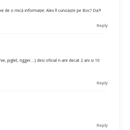
ie de o mică informaţie: Alex îl cunoaşte pe Boc? Da?!
Reply
ie, piglet, tigger…:) desi oficial n-are decat 2 ani si 10
Reply
Reply