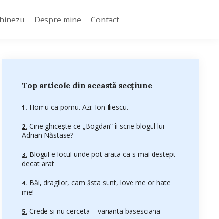
Chinezu
Despre mine
Contact
Top articole din această secțiune
Homu ca pomu. Azi: Ion Iliescu.
Cine ghiceşte ce „Bogdan” îi scrie blogul lui
Adrian Năstase?
Blogul e locul unde pot arata ca-s mai destept
decat arat
Băi, dragilor, cam ăsta sunt, love me or hate
me!
Crede si nu cerceta – varianta basesciana