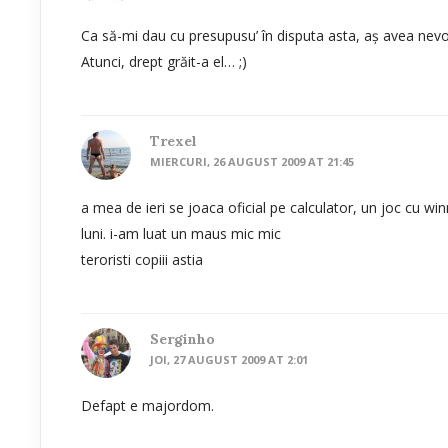
Ca să-mi dau cu presupusu’ în disputa asta, aş avea nevo
Atunci, drept grăit-a el… ;)
Trexel
MIERCURI, 26 AUGUST 2009 AT 21:45
a mea de ieri se joaca oficial pe calculator, un joc cu winn
luni. i-am luat un maus mic mic
teroristi copiii astia
Serginho
JOI, 27 AUGUST 2009 AT 2:01
Defapt e majordom.