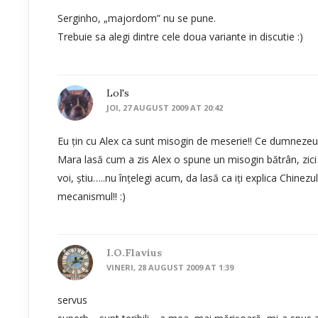
Serginho, „majordom” nu se pune.
Trebuie sa alegi dintre cele doua variante in discutie :)
Lol's
JOI, 27 AUGUST 2009 AT 20:42
Eu ţin cu Alex ca sunt misogin de meserie!! Ce dumnezeu in 
Mara lasă cum a zis Alex o spune un misogin bătrân, zici
voi, ştiu…..nu înţelegi acum, da lasă ca iţi explica Chinezu
mecanismul!! :)
I.o.flavius
VINERI, 28 AUGUST 2009 AT 1:39
servus