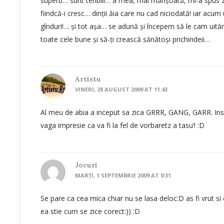
superb… sunt teribili… a mea, mai mărişoară, mi-a spus zi
fiindcă-i cresc… dinţii ăia care nu cad niciodată! iar ac
gînduri!… şi tot aşa… se adună şi începem să le cam uit
toate cele bune şi să-ţi crească sănătoşi prichindeii…
Artistu
VINERI, 28 AUGUST 2009 AT 11:43
Al meu de abia a inceput sa zica GRRR, GANG, GARR. Insa 
vaga impresie ca va fi la fel de vorbaretz a tasu’! :D
Jocuri
MARȚI, 1 SEPTEMBRIE 2009 AT 0:31
Se pare ca cea mica chiar nu se lasa deloc:D as fi vrut s
ea stie cum se zice corect:)) :D