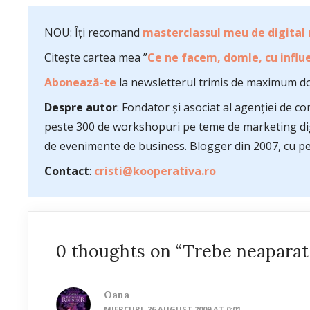
NOU: Îți recomand
masterclassul meu de digital
Citește cartea mea ”
Ce ne facem, domle, cu influe
Abonează-te
la newsletterul trimis de maximum do
Despre autor
: Fondator și asociat al agenției de 
peste 300 de workshopuri pe teme de marketing dig
de evenimente de business. Blogger din 2007, cu pes
Contact
:
cristi@kooperativa.ro
0 thoughts on “Trebe neaparat s
Oana
MIERCURI, 26 AUGUST 2009 AT 0:01