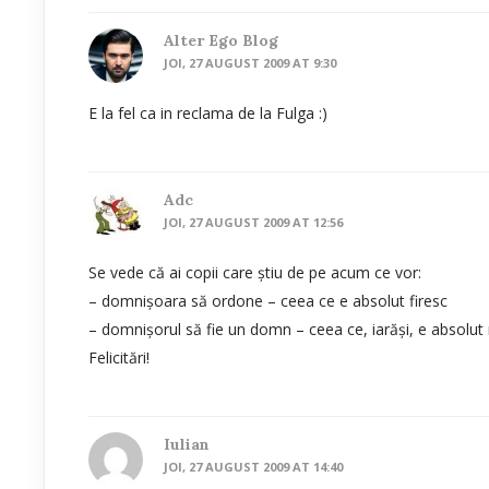
Alter Ego Blog
JOI, 27 AUGUST 2009 AT 9:30
E la fel ca in reclama de la Fulga :)
Adc
JOI, 27 AUGUST 2009 AT 12:56
Se vede că ai copii care ştiu de pe acum ce vor:
– domnişoara să ordone – ceea ce e absolut firesc
– domnişorul să fie un domn – ceea ce, iarăşi, e absolut
Felicitări!
Iulian
JOI, 27 AUGUST 2009 AT 14:40