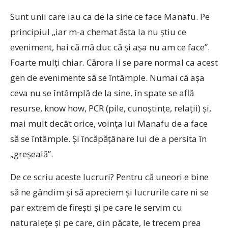
Sunt unii care iau ca de la sine ce face Manafu. Pe
principiul „iar m-a chemat ăsta la nu ştiu ce
eveniment, hai că mă duc că şi aşa nu am ce face”.
Foarte mulţi chiar. Cărora li se pare normal ca acest
gen de evenimente să se întâmple. Numai că aşa
ceva nu se întâmplă de la sine, în spate se află
resurse, know how, PCR (pile, cunoştinţe, relaţii) şi,
mai mult decât orice, voinţa lui Manafu de a face
să se întâmple. Şi încăpăţânare lui de a persita în
„greşeală”.
De ce scriu aceste lucruri? Pentru că uneori e bine
să ne gândim şi să apreciem şi lucrurile care ni se
par extrem de fireşti şi pe care le servim cu
naturaleţe şi pe care, din păcate, le trecem prea