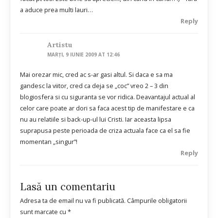
a aduce prea multi lauri…
Reply
Artistu
MARȚI, 9 IUNIE 2009 AT 12:46
Mai orezar mic, cred ac s-ar gasi altul. Si daca e sa ma
gandesc la viitor, cred ca deja se „coc” vreo 2 – 3 din
blogiosfera si cu siguranta se vor ridica. Deavantajul actual al
celor care poate ar dori sa faca acest tip de manifestare e ca
nu au relatiile si back-up-ul lui Cristi. Iar aceasta lipsa
suprapusa peste perioada de criza actuala face ca el sa fie
momentan „singur”!
Reply
Lasă un comentariu
Adresa ta de email nu va fi publicată.
Câmpurile obligatorii
sunt marcate cu
*