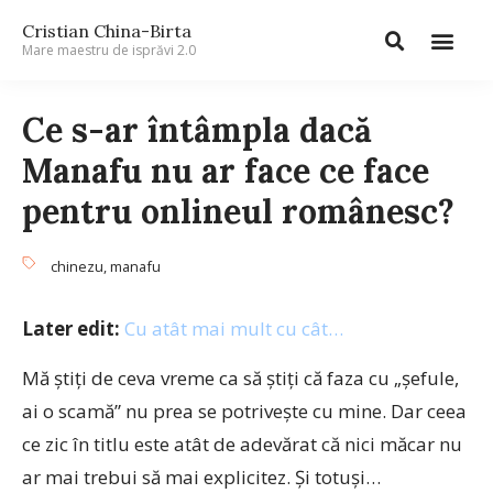
Cristian China-Birta
Mare maestru de isprăvi 2.0
Ce s-ar întâmpla dacă
Manafu nu ar face ce face
pentru onlineul românesc?
chinezu
,
manafu
Later edit:
Cu atât mai mult cu cât…
Mă ştiţi de ceva vreme ca să ştiţi că faza cu „şefule,
ai o scamă” nu prea se potriveşte cu mine. Dar ceea
ce zic în titlu este atât de adevărat că nici măcar nu
ar mai trebui să mai explicitez. Şi totuşi…