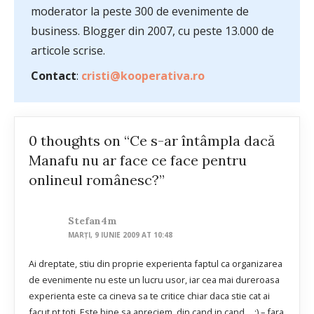
moderator la peste 300 de evenimente de
business. Blogger din 2007, cu peste 13.000 de
articole scrise.
Contact
:
cristi@kooperativa.ro
0 thoughts on “Ce s-ar întâmpla dacă
Manafu nu ar face ce face pentru
onlineul românesc?”
Stefan4m
MARȚI, 9 IUNIE 2009 AT 10:48
Ai dreptate, stiu din proprie experienta faptul ca organizarea
de evenimente nu este un lucru usor, iar cea mai dureroasa
experienta este ca cineva sa te critice chiar daca stie cat ai
facut pt toti. Este bine sa apreciem, din cand in cand… :) – fara