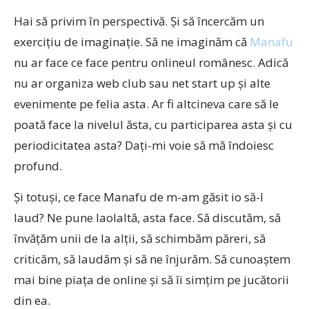
Hai să privim în perspectivă. Şi să încercăm un
exerciţiu de imaginaţie. Să ne imaginăm că
Manafu
nu ar face ce face pentru onlineul românesc. Adică
nu ar organiza web club sau net start up şi alte
evenimente pe felia asta. Ar fi altcineva care să le
poată face la nivelul ăsta, cu participarea asta şi cu
periodicitatea asta? Daţi-mi voie să mă îndoiesc
profund.
Şi totuşi, ce face Manafu de m-am găsit io să-l
laud? Ne pune laolaltă, asta face. Să discutăm, să
învăţăm unii de la alţii, să schimbăm păreri, să
criticăm, să laudăm şi să ne înjurăm. Să cunoaştem
mai bine piaţa de online şi să îi simţim pe jucătorii
din ea.