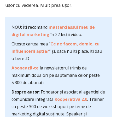
uşor cu vederea. Mult prea uşor.
NOU: Îți recomand
masterclassul meu de
digital marketing
în 22 lecții video.
Citește cartea mea ”
Ce ne facem, domle, cu
influencerii ăștia?
” și, dacă nu îți place, îți dau
o bere :D
Abonează-te
la newsletterul trimis de
maximum două ori pe săptămână celor peste
5.300 de abonați.
Despre autor
: Fondator și asociat al agenției de
comunicare integrată
Kooperativa 2.0
. Trainer
cu peste 300 de workshopuri pe teme de
marketing digital susținute. Speaker și