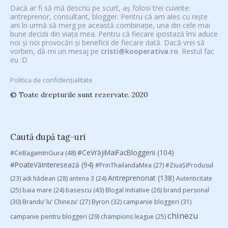
Dacă ar fi să mă descriu pe scurt, aș folosi trei cuvinte:
antreprenor, consultant, blogger. Pentru că am ales cu niște
ani în urmă să merg pe această combinație, una din cele mai
bune decizii din viața mea. Pentru că fiecare ipostază îmi aduce
noi și noi provocări și beneficii de fiecare dată. Dacă vrei să
vorbim, dă-mi un mesaj pe
cristi@kooperativa.ro
. Restul fac
eu :D
Politica de confidențialitate
© Toate drepturile sunt rezervate. 2020
Caută după tag-uri
#CeVrăjiMaiFacBloggerii
(104)
#CeBagamInGura
(48)
#PoateVăInteresează
(94)
#PrinThailandaMea
(27)
#ZiuaȘiProdusul
Antreprenoriat
(138)
(23)
adi hădean
(28)
antena 3
(24)
Autenticitate
basescu
(43)
(25)
baia mare
(24)
Blogal Initiative
(26)
brand personal
(30)
Brandu’ lu’ Chinezu’
(27)
Byron
(32)
campanie bloggeri
(31)
chinezu
campanie pentru bloggeri
(29)
champions league
(25)