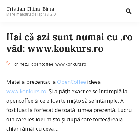
Cristian China-Birta
Mare maestru de isprăvi 2.0
Hai că azi sunt numai cu .ro
văd: www.konkurs.ro
chinezu
,
opencoffee
,
www.konkurs.ro
Matei a prezentat la
OpenCoffee
ideea
www.konkurs.ro
. Şi a păţit exact ce se întâmplă la
opencoffee şi ce e foarte mişto să se întâmple. A
fost luat la forfecat de toată lumea prezentă. Lucru
din care ies idei mişto şi după care forfecăreală
chiar rămâi cu ceva…