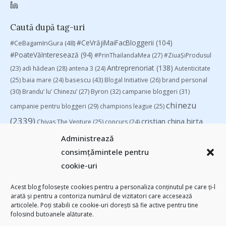
Caută după tag-uri
#CeVrăjiMaiFacBloggerii
(104)
#CeBagamInGura
(48)
#PoateVăInteresează
(94)
#PrinThailandaMea
(27)
#ZiuaȘiProdusul
Antreprenoriat
(138)
(23)
adi hădean
(28)
antena 3
(24)
Autenticitate
basescu
(43)
(25)
baia mare
(24)
Blogal Initiative
(26)
brand personal
(30)
Brandu’ lu’ Chinezu’
(27)
Byron
(32)
campanie bloggeri
(31)
chinezu
campanie pentru bloggeri
(29)
champions league
(25)
(2339)
cristian china birta
Chivas The Venture
(25)
concurs
(24)
(253)
Despre cartile pe care le-am citit
(258)
digital
(154)
Administrează
filosofice
(132)
federatia romana de rugby
(22)
heineken
(24)
leapsa
consimțămintele pentru
(31)
Linkurile zilei
(39)
manafu
(33)
mara
(27)
marius matache
(24)
cookie-uri
Parenting
(55)
Recomandările zilei din blogosferă
(76)
revista biz
Studii
(41)
romania
(45)
Samsung
(48)
rugby
(29)
sportlocal.ro
(39)
Acest blog folosește cookies pentru a personaliza conținutul pe care ți-l
arată și pentru a contoriza numărul de vizitatori care accesează
(112)
utile
(139)
TIFF
(30)
top 10
(36)
Trompeta lui Eustachio
(28)
articolele. Poți stabili ce cookie-uri dorești să fie active pentru tine
vodafone
(51)
folosind butoanele alăturate.