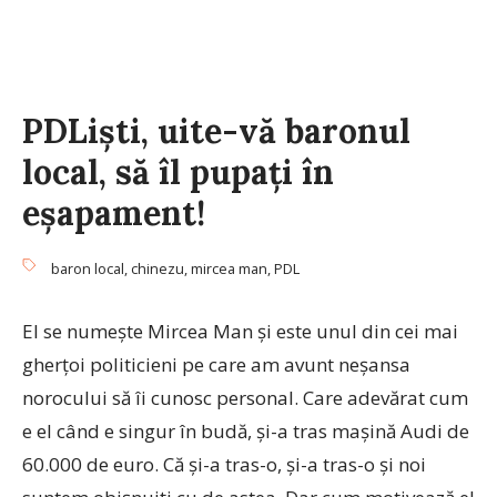
PDLişti, uite-vă baronul
local, să îl pupaţi în
eşapament!
baron local
,
chinezu
,
mircea man
,
PDL
El se numeşte Mircea Man şi este unul din cei mai
gherţoi politicieni pe care am avunt neşansa
norocului să îi cunosc personal. Care adevărat cum
e el când e singur în budă, şi-a tras maşină Audi de
60.000 de euro. Că şi-a tras-o, şi-a tras-o şi noi