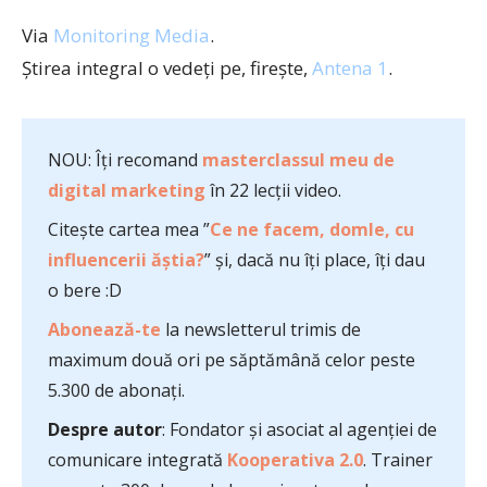
Via
Monitoring Media
.
Ştirea integral o vedeţi pe, fireşte,
Antena 1
.
NOU: Îți recomand
masterclassul meu de
digital marketing
în 22 lecții video.
Citește cartea mea ”
Ce ne facem, domle, cu
influencerii ăștia?
” și, dacă nu îți place, îți dau
o bere :D
Abonează-te
la newsletterul trimis de
maximum două ori pe săptămână celor peste
5.300 de abonați.
Despre autor
: Fondator și asociat al agenției de
comunicare integrată
Kooperativa 2.0
. Trainer