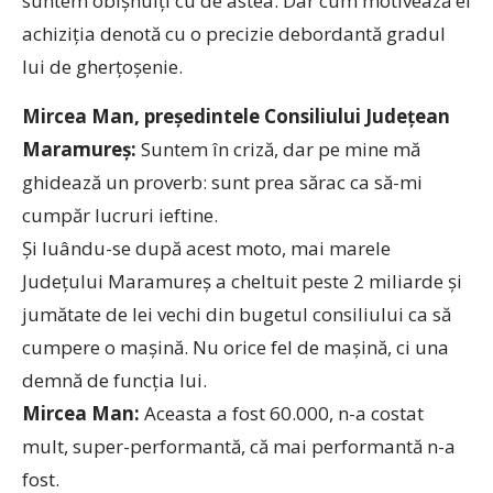
suntem obişnuiţi cu de astea. Dar cum motivează el
achiziţia denotă cu o precizie debordantă gradul
lui de gherţoşenie.
Mircea Man, preşedintele Consiliului Judeţean
Maramureş:
Suntem în criză, dar pe mine mă
ghidează un proverb: sunt prea sărac ca să-mi
cumpăr lucruri ieftine.
Şi luându-se după acest moto, mai marele
Judeţului Maramureş a cheltuit peste 2 miliarde şi
jumătate de lei vechi din bugetul consiliului ca să
cumpere o maşină. Nu orice fel de maşină, ci una
demnă de funcţia lui.
Mircea Man:
Aceasta a fost 60.000, n-a costat
mult, super-performantă, că mai performantă n-a
fost.