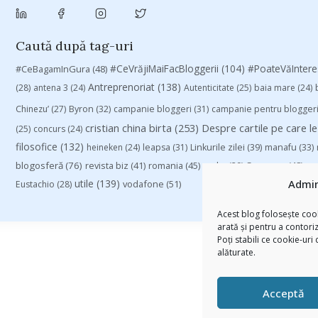
Caută după tag-uri
#CeVrăjiMaiFacBloggerii
(104)
#CeBagamInGura
(48)
#PoateVăInter
Antreprenoriat
(138)
(28)
antena 3
(24)
Autenticitate
(25)
baia mare
(24)
Chinezu’
(27)
Byron
(32)
campanie bloggeri
(31)
campanie pentru blogger
cristian china birta
(253)
Despre cartile pe care le
(25)
concurs
(24)
filosofice
(132)
heineken
(24)
leapsa
(31)
Linkurile zilei
(39)
manafu
(33)
blogosferă
(76)
revista biz
(41)
romania
(45)
Samsung
(48)
rugby
(29)
sp
utile
(139)
Admin
vodafone
(51)
Eustachio
(28)
Acest blog folosește cook
arată și pentru a contori
Poți stabili ce cookie-uri
alăturate.
Acceptă