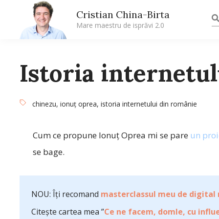
Cristian China-Birta
Mare maestru de isprăvi 2.0
Istoria internetu
chinezu
,
ionuţ oprea
,
istoria internetului din românie
Cum ce propune Ionuţ Oprea mi se pare
un proi
se bage.
NOU: Îți recomand
masterclassul meu de digital
Citește cartea mea ”
Ce ne facem, domle, cu influe