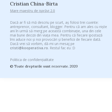
Cristian China-Birta
Mare maestru de isprăvi 2.0
Dacă ar fi să mă descriu pe scurt, aș folosi trei cuvinte:
antreprenor, consultant, blogger. Pentru că am ales cu niște
ani în urmă să merg pe această combinație, una din cele
mai bune decizii din viața mea. Pentru că fiecare ipostază
îmi aduce noi și noi provocări și beneficii de fiecare dată.
Dacă vrei să vorbim, dă-mi un mesaj pe
cristi@kooperativa.ro
. Restul fac eu :D
Politica de confidențialitate
© Toate drepturile sunt rezervate. 2020