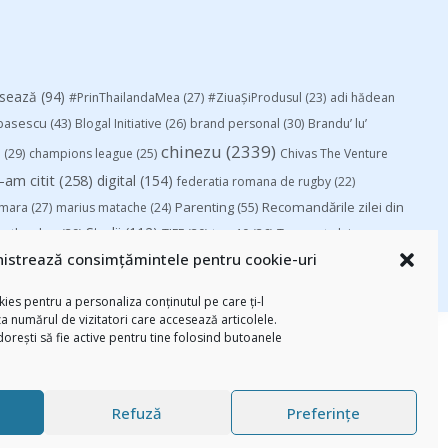
esează
(94)
#PrinThailandaMea
(27)
#ZiuaȘiProdusul
(23)
adi hădean
basescu
(43)
Blogal Initiative
(26)
brand personal
(30)
Brandu’ lu’
chinezu
(2339)
i
(29)
champions league
(25)
Chivas The Venture
-am citit
(258)
digital
(154)
federatia romana de rugby
(22)
Parenting
(55)
Recomandările zilei din
mara
(27)
marius matache
(24)
Studii
(112)
ortlocal.ro
(39)
TIFF
(30)
top 10
(36)
Trompeta lui
istrează consimțămintele pentru cookie-uri
ies pentru a personaliza conținutul pe care ți-l
za numărul de vizitatori care accesează articolele.
 dorești să fie active pentru tine folosind butoanele
Refuză
Preferințe