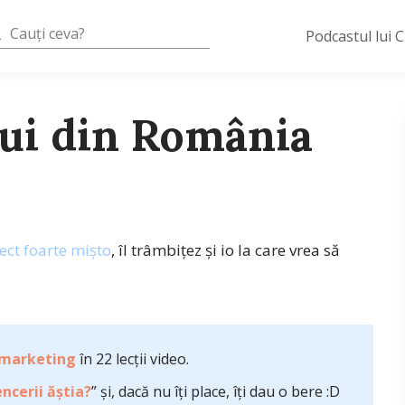
Podcastul lui 
lui din România
ect foarte mişto
, îl trâmbiţez şi io la care vrea să
 marketing
în 22 lecții video.
ncerii ăștia?
” și, dacă nu îți place, îți dau o bere :D