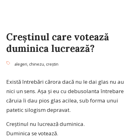
Creştinul care votează
duminica lucrează?
alegeri
,
chinezu
,
creştin
Există întrebări cărora dacă nu le dai glas nu au
nici un sens. Aşa şi eu cu debusolanta întrebare
căruia îi dau pios glas acilea, sub forma unui
patetic silogism depravat.
Creştinul nu lucrează duminica.
Duminica se votează.