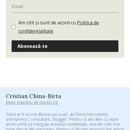
Am citit și sunt de acord cu
Politica de
confidențialitate
Abonează-te
Cristian China-Birta
Mare maestru de isprăvi 2.0
Dacă ar fi să mă descriu pe scurt, aș folosi trei cuvinte:
antreprenor, consultant, blogger. Pentru că am ales cu niște
ani în urmă să merg pe această combinație, una din cele mai
bune decizii din viața mea. Pentru că fiecare ipostază îmi aduce