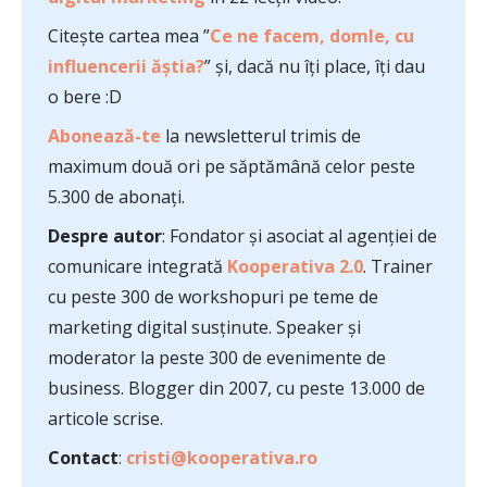
Citește cartea mea ”
Ce ne facem, domle, cu
influencerii ăștia?
” și, dacă nu îți place, îți dau
o bere :D
Abonează-te
la newsletterul trimis de
maximum două ori pe săptămână celor peste
5.300 de abonați.
Despre autor
: Fondator și asociat al agenției de
comunicare integrată
Kooperativa 2.0
. Trainer
cu peste 300 de workshopuri pe teme de
marketing digital susținute. Speaker și
moderator la peste 300 de evenimente de
business. Blogger din 2007, cu peste 13.000 de
articole scrise.
Contact
:
cristi@kooperativa.ro