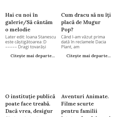
Hai cu noi în
Cum dracu să nu îţi
galerie/Să cântăm
placă de Mugur
o melodie
Pop?
Later edit: Ioana Stanescu
Când l-am văzut prima
este câştigătoarea :D
dată în reclamele Dacia
––––– Dragi tovarăşi
Plant, am
Citește mai departe...
Citește mai departe...
O instituţie publică
Aventuri Animate.
poate face treabă.
Filme scurte
Dacă vrea, desigur
pentru familii