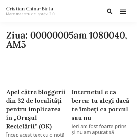
Cristian China-Birta
Mare maestru de isprăvi 2.0
Ziua: 00000005am 1080040,
AM5
Apel către bloggerii
Internetul e ca
din 32 de localităţi
berea: tu alegi dacă
pentru implicarea
te îmbeţi ca porcul
în „Oraşul
sau nu
Reciclării” (OK)
Ieri am fost foarte prins
şi nu am apucat să
Încep acest text cu o notă