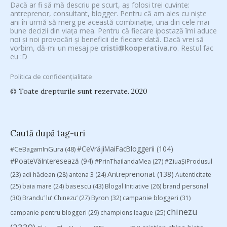
Dacă ar fi să mă descriu pe scurt, aș folosi trei cuvinte:
antreprenor, consultant, blogger. Pentru că am ales cu niște
ani în urmă să merg pe această combinație, una din cele mai
bune decizii din viața mea. Pentru că fiecare ipostază îmi aduce
noi și noi provocări și beneficii de fiecare dată. Dacă vrei să
vorbim, dă-mi un mesaj pe
cristi@kooperativa.ro
. Restul fac
eu :D
Politica de confidențialitate
© Toate drepturile sunt rezervate. 2020
Caută după tag-uri
#CeVrăjiMaiFacBloggerii
(104)
#CeBagamInGura
(48)
#PoateVăInteresează
(94)
#PrinThailandaMea
(27)
#ZiuaȘiProdusul
Antreprenoriat
(138)
(23)
adi hădean
(28)
antena 3
(24)
Autenticitate
basescu
(43)
(25)
baia mare
(24)
Blogal Initiative
(26)
brand personal
(30)
Brandu’ lu’ Chinezu’
(27)
Byron
(32)
campanie bloggeri
(31)
chinezu
campanie pentru bloggeri
(29)
champions league
(25)