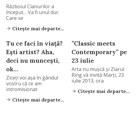
Războiul Clanurilor a
început… Va fi unul dur.
Care se
Citește mai departe...
Tu ce faci în viaţă?
”Classic meets
Eşti artist? Aha,
Contemporary” pe
deci nu munceşti,
23 iulie
ok…
Arta nu muşcă și Ziarul
Ring vă invită Marți, 23
Ziceţi voi aşa în gândul
iulie 2013, ora
vostru că ce am
intromisionat
Citește mai departe...
Citește mai departe...