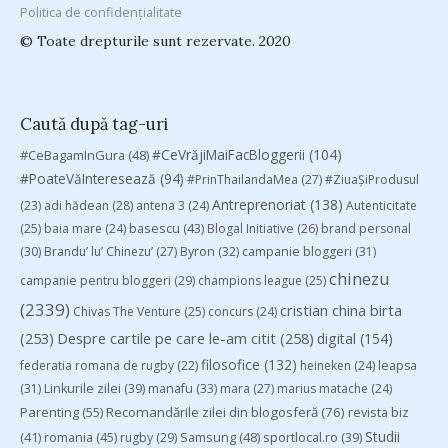
Politica de confidențialitate
© Toate drepturile sunt rezervate. 2020
Caută după tag-uri
#CeVrăjiMaiFacBloggerii
(104)
#CeBagamInGura
(48)
#PoateVăInteresează
(94)
#PrinThailandaMea
(27)
#ZiuaȘiProdusul
Antreprenoriat
(138)
(23)
adi hădean
(28)
antena 3
(24)
Autenticitate
basescu
(43)
(25)
baia mare
(24)
Blogal Initiative
(26)
brand personal
(30)
Brandu’ lu’ Chinezu’
(27)
Byron
(32)
campanie bloggeri
(31)
chinezu
campanie pentru bloggeri
(29)
champions league
(25)
(2339)
cristian china birta
Chivas The Venture
(25)
concurs
(24)
(253)
Despre cartile pe care le-am citit
(258)
digital
(154)
filosofice
(132)
federatia romana de rugby
(22)
heineken
(24)
leapsa
(31)
Linkurile zilei
(39)
manafu
(33)
mara
(27)
marius matache
(24)
Parenting
(55)
Recomandările zilei din blogosferă
(76)
revista biz
Studii
(41)
romania
(45)
Samsung
(48)
rugby
(29)
sportlocal.ro
(39)