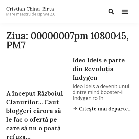
Cristian China-Birta
Mare maestru de isprăvi 2.0
Ziua: 00000007pm 1080045,
PM7
Ideo Ideis e parte
din Revoluția
Indygen
Ideo Ideis a devenit unul
dintre mind booster-ii
A început Războiul
Indygen.ro în
Clanurilor… Caut
Citește mai departe...
bloggeri cărora să
le fac o ofertă pe
care să nu o poată
refuza…