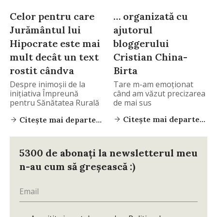
Celor pentru care
… organizată cu
Jurământul lui
ajutorul
Hipocrate este mai
bloggerului
mult decât un text
Cristian China-
rostit cândva
Birta
Despre inimoşii de la
Tare m-am emoţionat
iniţiativa Împreună
când am văzut precizarea
pentru Sănătatea Rurală
de mai sus
am
Citește mai departe...
Citește mai departe...
5300 de abonați la newsletterul meu
n-au cum să greșească :)