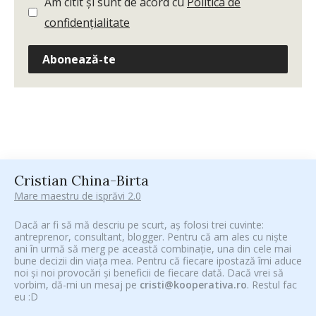
Am citit și sunt de acord cu
Politica de
confidențialitate
Abonează-te
Cristian China-Birta
Mare maestru de isprăvi 2.0
Dacă ar fi să mă descriu pe scurt, aș folosi trei cuvinte:
antreprenor, consultant, blogger. Pentru că am ales cu niște
ani în urmă să merg pe această combinație, una din cele mai
bune decizii din viața mea. Pentru că fiecare ipostază îmi aduce
noi și noi provocări și beneficii de fiecare dată. Dacă vrei să
vorbim, dă-mi un mesaj pe
cristi@kooperativa.ro
. Restul fac
eu :D