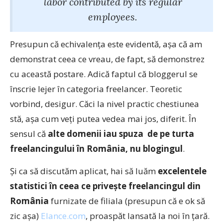
labor contributed by its regular
employees.
Presupun că echivalenţa este evidentă, aşa că am
demonstrat ceea ce vreau, de fapt, să demonstrez
cu această postare. Adică faptul că bloggerul se
înscrie lejer în categoria freelancer. Teoretic
vorbind, desigur. Căci la nivel practic chestiunea
stă, aşa cum veţi putea vedea mai jos, diferit. În
sensul că
alte domenii iau spuza de pe turta
freelancingului în România, nu blogingul
.
Şi ca să discutăm aplicat, hai să luăm
excelentele
statistici în ceea ce priveşte freelancingul din
România
furnizate de filiala (presupun că e ok să
zic aşa)
Elance.com
, proaspăt lansată la noi în ţară.