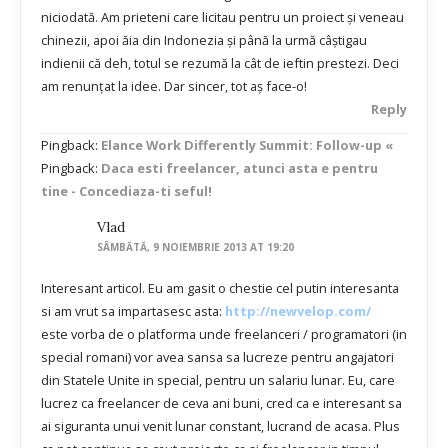
niciodată. Am prieteni care licitau pentru un proiect și veneau
chinezii, apoi ăia din Indonezia și până la urmă câștigau
indienii că deh, totul se rezumă la cât de ieftin prestezi. Deci
am renunțat la idee. Dar sincer, tot aș face-o!
Reply
Pingback:
Elance Work Differently Summit: Follow-up «
Pingback:
Daca esti freelancer, atunci asta e pentru
tine - Concediaza-ti seful!
Vlad
SÂMBĂTĂ, 9 NOIEMBRIE 2013 AT 19:20
Interesant articol. Eu am gasit o chestie cel putin interesanta
si am vrut sa impartasesc asta:
http://newvelop.com/
este vorba de o platforma unde freelanceri / programatori (in
special romani) vor avea sansa sa lucreze pentru angajatori
din Statele Unite in special, pentru un salariu lunar. Eu, care
lucrez ca freelancer de ceva ani buni, cred ca e interesant sa
ai siguranta unui venit lunar constant, lucrand de acasa. Plus