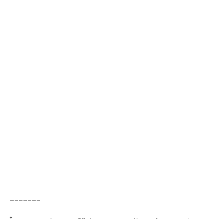
–––––––