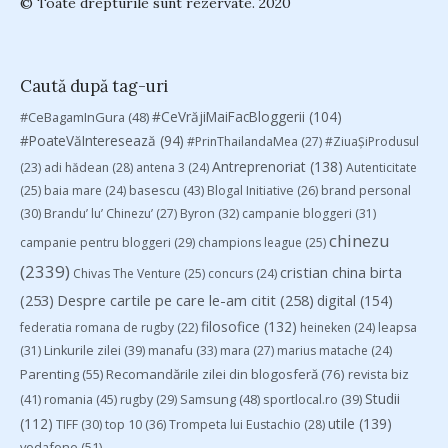
© Toate drepturile sunt rezervate. 2020
Caută după tag-uri
#CeVrăjiMaiFacBloggerii
(104)
#CeBagamInGura
(48)
#PoateVăInteresează
(94)
#PrinThailandaMea
(27)
#ZiuaȘiProdusul
Antreprenoriat
(138)
(23)
adi hădean
(28)
antena 3
(24)
Autenticitate
basescu
(43)
(25)
baia mare
(24)
Blogal Initiative
(26)
brand personal
(30)
Brandu’ lu’ Chinezu’
(27)
Byron
(32)
campanie bloggeri
(31)
chinezu
campanie pentru bloggeri
(29)
champions league
(25)
(2339)
cristian china birta
Chivas The Venture
(25)
concurs
(24)
(253)
Despre cartile pe care le-am citit
(258)
digital
(154)
filosofice
(132)
federatia romana de rugby
(22)
heineken
(24)
leapsa
(31)
Linkurile zilei
(39)
manafu
(33)
mara
(27)
marius matache
(24)
Parenting
(55)
Recomandările zilei din blogosferă
(76)
revista biz
Studii
(41)
romania
(45)
Samsung
(48)
rugby
(29)
sportlocal.ro
(39)
(112)
utile
(139)
TIFF
(30)
top 10
(36)
Trompeta lui Eustachio
(28)
vodafone
(51)