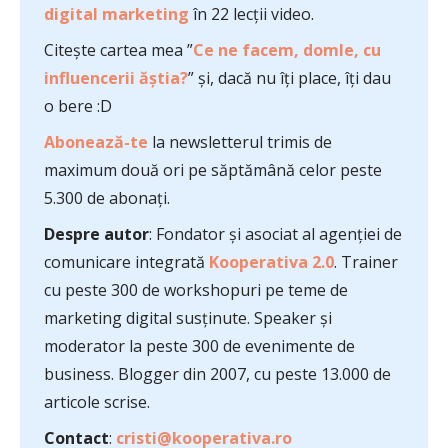
digital marketing
în 22 lecții video.
Citește cartea mea ”
Ce ne facem, domle, cu
influencerii ăștia?
” și, dacă nu îți place, îți dau
o bere :D
Abonează-te
la newsletterul trimis de
maximum două ori pe săptămână celor peste
5.300 de abonați.
Despre autor
: Fondator și asociat al agenției de
comunicare integrată
Kooperativa 2.0
. Trainer
cu peste 300 de workshopuri pe teme de
marketing digital susținute. Speaker și
moderator la peste 300 de evenimente de
business. Blogger din 2007, cu peste 13.000 de
articole scrise.
Contact
:
cristi@kooperativa.ro