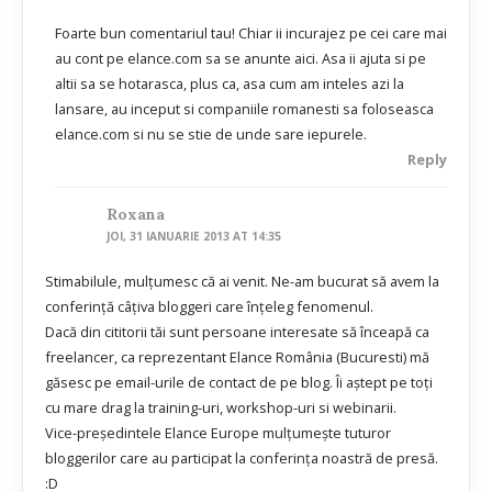
Foarte bun comentariul tau! Chiar ii incurajez pe cei care mai
au cont pe elance.com sa se anunte aici. Asa ii ajuta si pe
altii sa se hotarasca, plus ca, asa cum am inteles azi la
lansare, au inceput si companiile romanesti sa foloseasca
elance.com si nu se stie de unde sare iepurele.
Reply
Roxana
JOI, 31 IANUARIE 2013 AT 14:35
Stimabilule, mulţumesc că ai venit. Ne-am bucurat să avem la
conferinţă câţiva bloggeri care înţeleg fenomenul.
Dacă din cititorii tăi sunt persoane interesate să înceapă ca
freelancer, ca reprezentant Elance România (Bucuresti) mă
găsesc pe email-urile de contact de pe blog. Îi aştept pe toţi
cu mare drag la training-uri, workshop-uri si webinarii.
Vice-preşedintele Elance Europe mulţumeşte tuturor
bloggerilor care au participat la conferinţa noastră de presă.
:D