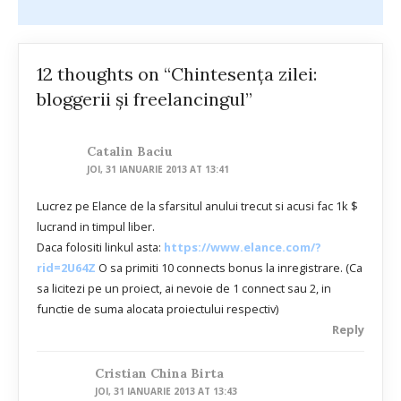
12 thoughts on “Chintesenţa zilei:
bloggerii şi freelancingul”
Catalin Baciu
JOI, 31 IANUARIE 2013 AT 13:41
Lucrez pe Elance de la sfarsitul anului trecut si acusi fac 1k $
lucrand in timpul liber.
Daca folositi linkul asta:
https://www.elance.com/?
rid=2U64Z
O sa primiti 10 connects bonus la inregistrare. (Ca
sa licitezi pe un proiect, ai nevoie de 1 connect sau 2, in
functie de suma alocata proiectului respectiv)
Reply
Cristian China Birta
JOI, 31 IANUARIE 2013 AT 13:43