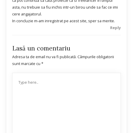
ca pot continua sa caut proiecte ca si freelancer in timpul
asta, nu trebuie sa fiu inchis intr-un birou unde sa fac ce imi
cere angajatorul.
In concluzie m-am inregistrat pe acest site, sper sa merite.
Reply
Lasă un comentariu
Adresa ta de email nu va fi publicată.
Câmpurile obligatorii
sunt marcate cu
*