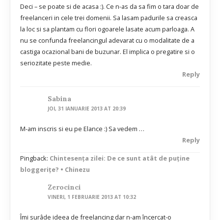
Deci – se poate si de acasa :). Ce n-as da sa fim o tara doar de
freelanceri in cele trei domenii. Sa lasam padurile sa creasca
la loc si sa plantam cu flori ogoarele lasate acum parloaga. A
nu se confunda freelancingul adevarat cu o modalitate de a
castiga ocazional bani de buzunar. El implica o pregatire si o
seriozitate peste medie.
Reply
Sabina
JOI, 31 IANUARIE 2013 AT 20:39
M-am inscris si eu pe Elance :) Sa vedem …
Reply
Pingback:
Chintesenţa zilei: De ce sunt atât de puţine
bloggeriţe? • Chinezu
Zerocinci
VINERI, 1 FEBRUARIE 2013 AT 10:32
Îmi surâde ideea de freelancing dar n-am încercat-o