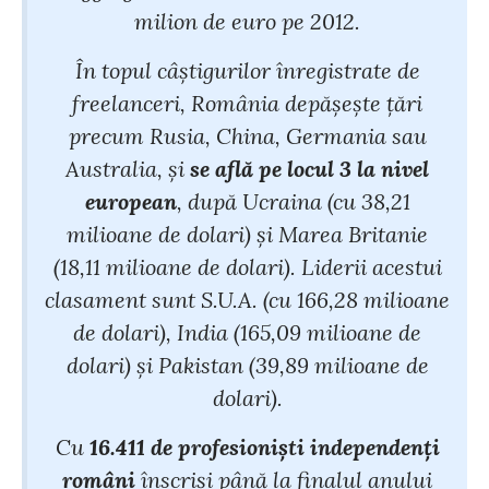
milion de euro pe 2012.
În topul câştigurilor înregistrate de
freelanceri, România depăşeşte ţări
precum Rusia, China, Germania sau
Australia, şi
se află pe locul 3 la nivel
european
, după Ucraina (cu 38,21
milioane de dolari) şi Marea Britanie
(18,11 milioane de dolari). Liderii acestui
clasament sunt S.U.A. (cu 166,28 milioane
de dolari), India (165,09 milioane de
dolari) şi Pakistan (39,89 milioane de
dolari).
Cu
16.411 de profesionişti independenţi
români
înscrişi până la finalul anului