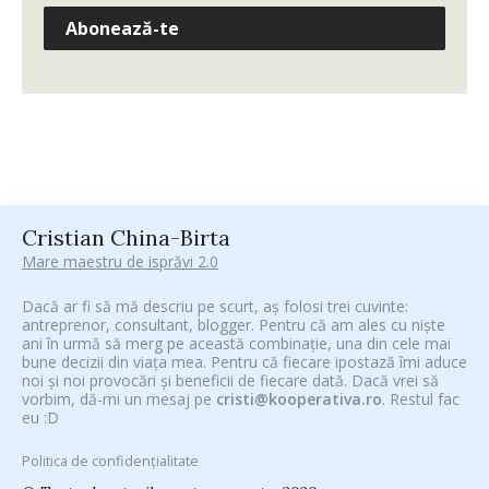
Abonează-te
Cristian China-Birta
Mare maestru de isprăvi 2.0
Dacă ar fi să mă descriu pe scurt, aș folosi trei cuvinte:
antreprenor, consultant, blogger. Pentru că am ales cu niște
ani în urmă să merg pe această combinație, una din cele mai
bune decizii din viața mea. Pentru că fiecare ipostază îmi aduce
noi și noi provocări și beneficii de fiecare dată. Dacă vrei să
vorbim, dă-mi un mesaj pe
cristi@kooperativa.ro
. Restul fac
eu :D
Politica de confidențialitate