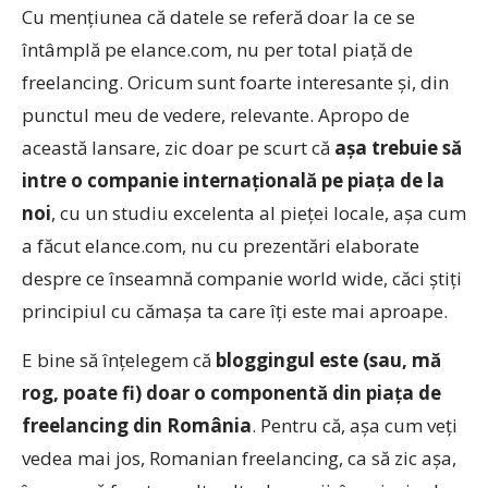
Cu menţiunea că datele se referă doar la ce se
întâmplă pe elance.com, nu per total piaţă de
freelancing. Oricum sunt foarte interesante şi, din
punctul meu de vedere, relevante. Apropo de
această lansare, zic doar pe scurt că
aşa trebuie să
intre o companie internaţională pe piaţa de la
noi
, cu un studiu excelenta al pieţei locale, aşa cum
a făcut elance.com, nu cu prezentări elaborate
despre ce înseamnă companie world wide, căci ştiţi
principiul cu cămaşa ta care îţi este mai aproape.
E bine să înţelegem că
bloggingul este (sau, mă
rog, poate fi) doar o componentă din piaţa de
freelancing din România
. Pentru că, aşa cum veţi
vedea mai jos, Romanian freelancing, ca să zic aşa,