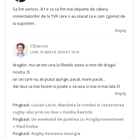
Sa fim seriosi.. B1 e ca sa fim mai departe de cabina
comentatorilor de la TVR care s-au otarat ca e cam zgomot de
la suporteri..
Reply
Chinezu
LUNI, 15 MARTIE 2010 AT 18:47
dragilor, ma uit intr-una la filmele astea si mor de dragul
nostru :D
iar cei care nu ati putut ajunge, pacat, mare pacat…
dar lasa ca mai facem si poate o sa iasa si mai si mai lata :D
Reply
Pingback:
Lucian Lorin, Mandela la români si renasterea
rugby-ului prin on-line « Ovidiu Raetchi
Pingback:
Un weekend de pomina cu #rugbytweetmeet
« Vlad Dulea
Pingback:
Rugby Romania Georgia