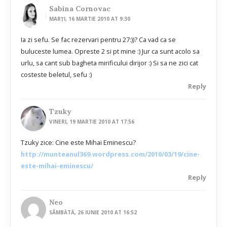
Sabina Cornovac
MARȚI, 16 MARTIE 2010 AT 9:30
Ia zi sefu. Se fac rezervari pentru 27:))? Ca vad ca se
buluceste lumea. Opreste 2 si pt mine :) Jur ca sunt acolo sa
urlu, sa cant sub bagheta mirificului dirijor :) Si sa ne zici cat
costeste beletul, sefu :)
Reply
Tzuky
VINERI, 19 MARTIE 2010 AT 17:56
Tzuky zice: Cine este Mihai Eminescu?
http://munteanul369.wordpress.com/2010/03/19/cine-
este-mihai-eminescu/
Reply
Neo
SÂMBĂTĂ, 26 IUNIE 2010 AT 16:52