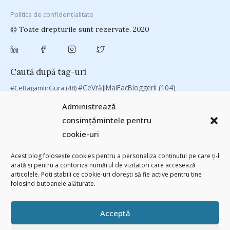
Politica de confidențialitate
© Toate drepturile sunt rezervate. 2020
Caută după tag-uri
#CeVrăjiMaiFacBloggerii
(104)
#CeBagamInGura
(48)
#PoateVăInteresează
(94)
#PrinThailandaMea
(27)
#ZiuaȘiProdusul
Administrează
Antreprenoriat
(138)
(23)
adi hădean
(28)
antena 3
(24)
Autenticitate
consimțămintele pentru
basescu
(43)
(25)
baia mare
(24)
Blogal Initiative
(26)
brand personal
cookie-uri
(30)
Brandu’ lu’ Chinezu’
(27)
Byron
(32)
campanie bloggeri
(31)
chinezu
campanie pentru bloggeri
(29)
champions league
(25)
Acest blog folosește cookies pentru a personaliza conținutul pe care ți-l
arată și pentru a contoriza numărul de vizitatori care accesează
(2339)
cristian china birta
Chivas The Venture
(25)
concurs
(24)
articolele. Poți stabili ce cookie-uri dorești să fie active pentru tine
(253)
Despre cartile pe care le-am citit
(258)
digital
(154)
folosind butoanele alăturate.
filosofice
(132)
federatia romana de rugby
(22)
heineken
(24)
leapsa
(31)
Linkurile zilei
(39)
manafu
(33)
mara
(27)
marius matache
(24)
Acceptă
Parenting
(55)
Recomandările zilei din blogosferă
(76)
revista biz