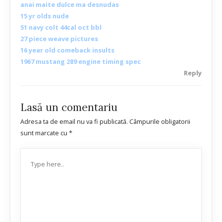
anai maite dulce ma desnudas
15 yr olds nude
51 navy colt 44cal oct bbl
27 piece weave pictures
16 year old comeback insults
1967 mustang 289 engine timing spec
Reply
Lasă un comentariu
Adresa ta de email nu va fi publicată.
Câmpurile obligatorii
sunt marcate cu
*