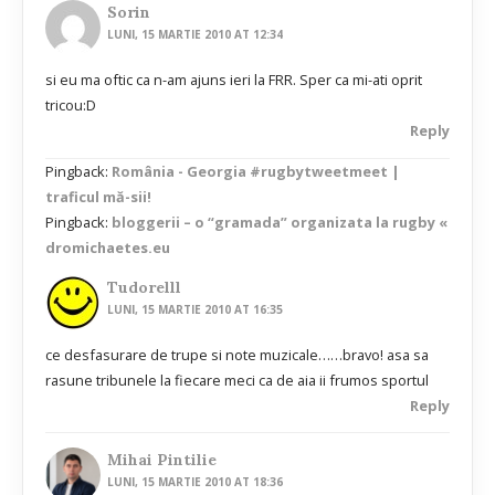
Sorin
LUNI, 15 MARTIE 2010 AT 12:34
si eu ma oftic ca n-am ajuns ieri la FRR. Sper ca mi-ati oprit
tricou:D
Reply
Pingback:
România - Georgia #rugbytweetmeet |
traficul mă-sii!
Pingback:
bloggerii – o “gramada” organizata la rugby «
dromichaetes.eu
Tudorelll
LUNI, 15 MARTIE 2010 AT 16:35
ce desfasurare de trupe si note muzicale……bravo! asa sa
rasune tribunele la fiecare meci ca de aia ii frumos sportul
Reply
Mihai Pintilie
LUNI, 15 MARTIE 2010 AT 18:36