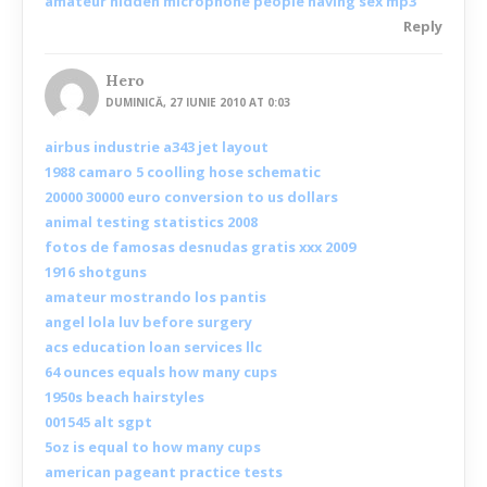
amateur hidden microphone people having sex mp3
Reply
Hero
DUMINICĂ, 27 IUNIE 2010 AT 0:03
airbus industrie a343 jet layout
1988 camaro 5 coolling hose schematic
20000 30000 euro conversion to us dollars
animal testing statistics 2008
fotos de famosas desnudas gratis xxx 2009
1916 shotguns
amateur mostrando los pantis
angel lola luv before surgery
acs education loan services llc
64 ounces equals how many cups
1950s beach hairstyles
001545 alt sgpt
5oz is equal to how many cups
american pageant practice tests