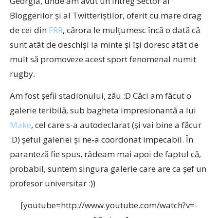
Georgia, unde am avut un întreg Sector al
Bloggerilor şi al Twitteriştilor, oferit cu mare drag
de cei din
FRR
, cărora le mulţumesc încă o dată că
sunt atât de deschişi la minte şi îşi doresc atât de
mult să promoveze acest sport fenomenal numit
rugby.
Am fost şefii stadionului, zău :D Căci am făcut o
galerie teribilă, sub bagheta impresionantă a lui
Make
, cel care s-a autodeclarat (şi vai bine a făcur
:D) şeful galeriei şi ne-a coordonat impecabil. În
paranteză fie spus, râdeam mai apoi de faptul că,
probabil, suntem singura galerie care are ca şef un
profesor universitar :))
[youtube=http://www.youtube.com/watch?v=-