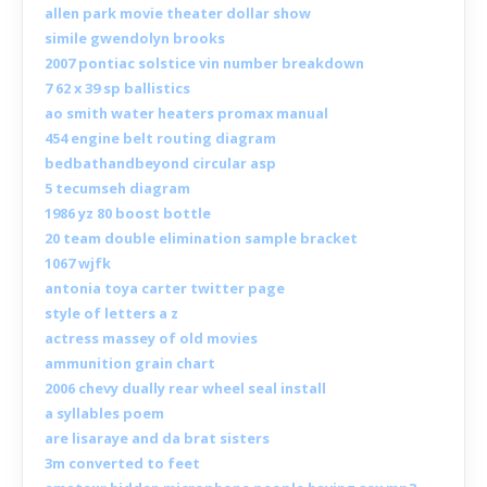
allen park movie theater dollar show
simile gwendolyn brooks
2007 pontiac solstice vin number breakdown
7 62 x 39 sp ballistics
ao smith water heaters promax manual
454 engine belt routing diagram
bedbathandbeyond circular asp
5 tecumseh diagram
1986 yz 80 boost bottle
20 team double elimination sample bracket
1067 wjfk
antonia toya carter twitter page
style of letters a z
actress massey of old movies
ammunition grain chart
2006 chevy dually rear wheel seal install
a syllables poem
are lisaraye and da brat sisters
3m converted to feet