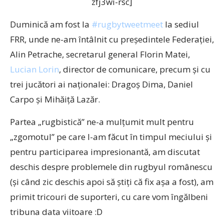
zfj3wi-rsc]
Duminică am fost la
#rugbytweetmeet
la sediul
FRR, unde ne-am întâlnit cu preşedintele Federaţiei,
Alin Petrache, secretarul general Florin Matei,
Lucian Lorin
, director de comunicare, precum şi cu
trei jucători ai naţionalei: Dragoş Dima, Daniel
Carpo şi Mihăiţă Lazăr.
Partea „rugbistică” ne-a mulţumit mult pentru
„zgomotul” pe care l-am făcut în timpul meciului şi
pentru participarea impresionantă, am discutat
deschis despre problemele din rugbyul românescu
(şi când zic deschis apoi să ştiţi că fix aşa a fost), am
primit tricouri de suporteri, cu care vom îngălbeni
tribuna data viitoare :D