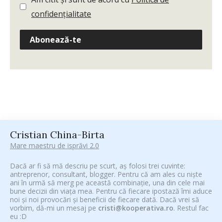
confidențialitate
Abonează-te
Cristian China-Birta
Mare maestru de isprăvi 2.0
Dacă ar fi să mă descriu pe scurt, aș folosi trei cuvinte:
antreprenor, consultant, blogger. Pentru că am ales cu niște
ani în urmă să merg pe această combinație, una din cele mai
bune decizii din viața mea. Pentru că fiecare ipostază îmi aduce
noi și noi provocări și beneficii de fiecare dată. Dacă vrei să
vorbim, dă-mi un mesaj pe
cristi@kooperativa.ro
. Restul fac
eu :D