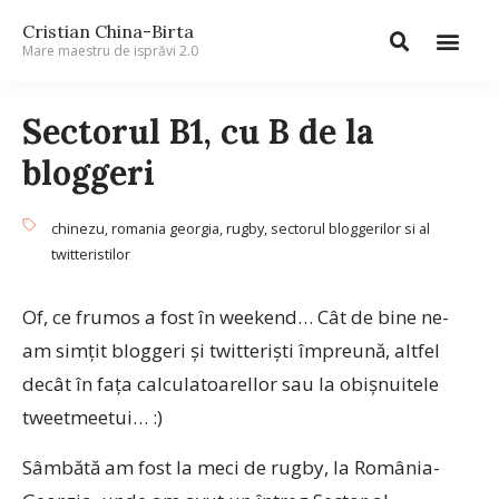
Cristian China-Birta
Mare maestru de isprăvi 2.0
Sectorul B1, cu B de la
bloggeri
chinezu
,
romania georgia
,
rugby
,
sectorul bloggerilor si al
twitteristilor
Of, ce frumos a fost în weekend… Cât de bine ne-
am simţit bloggeri şi twitterişti împreună, altfel
decât în faţa calculatoarellor sau la obişnuitele
tweetmeetui… :)
Sâmbătă am fost la meci de rugby, la România-