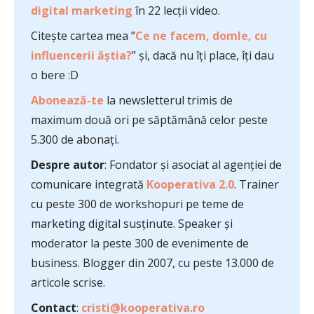
digital marketing
în 22 lecții video.
Citește cartea mea ”
Ce ne facem, domle, cu
influencerii ăștia?
” și, dacă nu îți place, îți dau
o bere :D
Abonează-te
la newsletterul trimis de
maximum două ori pe săptămână celor peste
5.300 de abonați.
Despre autor
: Fondator și asociat al agenției de
comunicare integrată
Kooperativa 2.0
. Trainer
cu peste 300 de workshopuri pe teme de
marketing digital susținute. Speaker și
moderator la peste 300 de evenimente de
business. Blogger din 2007, cu peste 13.000 de
articole scrise.
Contact
:
cristi@kooperativa.ro