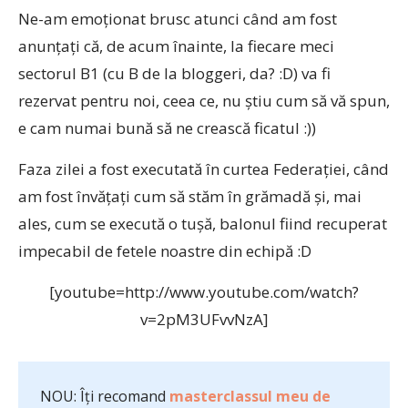
Ne-am emoţionat brusc atunci când am fost
anunţaţi că, de acum înainte, la fiecare meci
sectorul B1 (cu B de la bloggeri, da? :D) va fi
rezervat pentru noi, ceea ce, nu ştiu cum să vă spun,
e cam numai bună să ne crească ficatul :))
Faza zilei a fost executată în curtea Federaţiei, când
am fost învăţaţi cum să stăm în grămadă şi, mai
ales, cum se execută o tuşă, balonul fiind recuperat
impecabil de fetele noastre din echipă :D
[youtube=http://www.youtube.com/watch?
v=2pM3UFvvNzA]
NOU: Îți recomand
masterclassul meu de