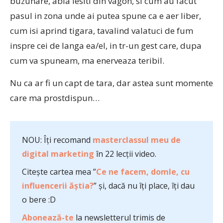
buzunare, abia iesiti din vagon, si cum au facut
pasul in zona unde ai putea spune ca e aer liber,
cum isi aprind tigara, tavalind valatuci de fum
inspre cei de langa ea/el, in tr-un gest care, dupa
cum va spuneam, ma enerveaza teribil.
Nu ca ar fi un capt de tara, dar astea sunt momente
care ma prostdispun…
NOU: Îți recomand
masterclassul meu de
digital marketing
în 22 lecții video.
Citește cartea mea ”
Ce ne facem, domle, cu
influencerii ăștia?
” și, dacă nu îți place, îți dau
o bere :D
Abonează-te
la newsletterul trimis de