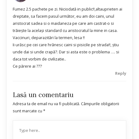
Fumez 2.5 pachete pe zi. Niciodată in public!!,altauprieten ai
dreptate, sa facem pasul următor, eu am doi caini, unul
aristocrat sadea si o maidaneza pe care am castrat-o si
trăieşte la acelaşi standard cu aristocratul la mine in casa.
Vaccinuri, deparazitări la termen, lesa !!
Ii urăsc pe cei care hrănesc caini si pisicile pe strada!!, ştiu
unde dai si unde crapă?. Dar si asta este o problema …. si
daca tot vorbim de civilizatie..
Ce părere ai ???
Reply
Lasă un comentariu
Adresa ta de email nu va fi publicată.
Câmpurile obligatorii
sunt marcate cu
*