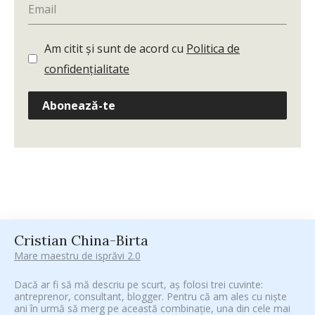
Am citit și sunt de acord cu
Politica de
confidențialitate
Abonează-te
Cristian China-Birta
Mare maestru de isprăvi 2.0
Dacă ar fi să mă descriu pe scurt, aș folosi trei cuvinte:
antreprenor, consultant, blogger. Pentru că am ales cu niște
ani în urmă să merg pe această combinație, una din cele mai