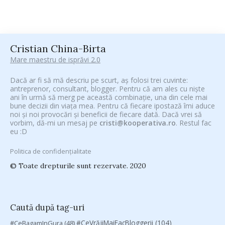
Cristian China-Birta
Mare maestru de isprăvi 2.0
Dacă ar fi să mă descriu pe scurt, aș folosi trei cuvinte:
antreprenor, consultant, blogger. Pentru că am ales cu niște
ani în urmă să merg pe această combinație, una din cele mai
bune decizii din viața mea. Pentru că fiecare ipostază îmi aduce
noi și noi provocări și beneficii de fiecare dată. Dacă vrei să
vorbim, dă-mi un mesaj pe
cristi@kooperativa.ro
. Restul fac
eu :D
Politica de confidențialitate
© Toate drepturile sunt rezervate. 2020
Caută după tag-uri
#CeVrăjiMaiFacBloggerii
(104)
#CeBagamInGura
(48)