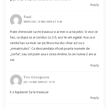
Reply
Paul
MIERCURI, 13 MAI 2009 AT 9:46
Frate chinezule sa-mi traiasca si ai mei si ai tai pitici. Si vezi ce
faci, ca dupa ce ai condus cu 2-0, acu’ te-am egalat. Asa ca e
randul tau sa muti. Iar pe Ilinca ma duc chiar azi sa o
„inmatriculez”. Ca deocamdata oficial poarta numele de
„sor’ta”, sau cel putin asa ii zicea Andrei, la cei numai 2 ani ai
sai.
Reply
Teo.georgescu
JOI, 14 MAI 2009 AT 12:15
E o bijuterie! Sa le traiasca!
Reply