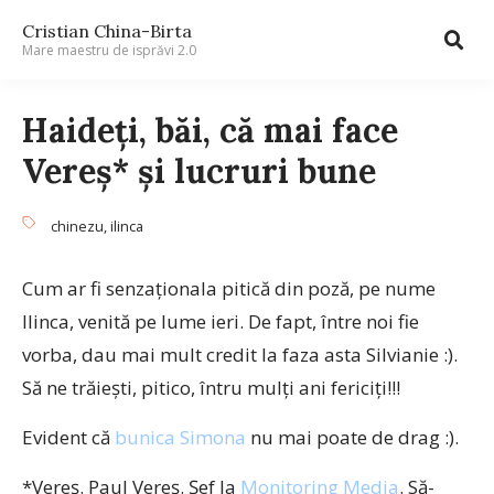
Cristian China-Birta
Mare maestru de isprăvi 2.0
Haideţi, băi, că mai face
Vereş* şi lucruri bune
chinezu
,
ilinca
Cum ar fi senzaţionala pitică din poză, pe nume
Ilinca, venită pe lume ieri. De fapt, între noi fie
vorba, dau mai mult credit la faza asta Silvianie :).
Să ne trăieşti, pitico, întru mulţi ani fericiţi!!!
Evident că
bunica Simona
nu mai poate de drag :).
*Vereş. Paul Vereş. Şef la
Monitoring Media
. Să-