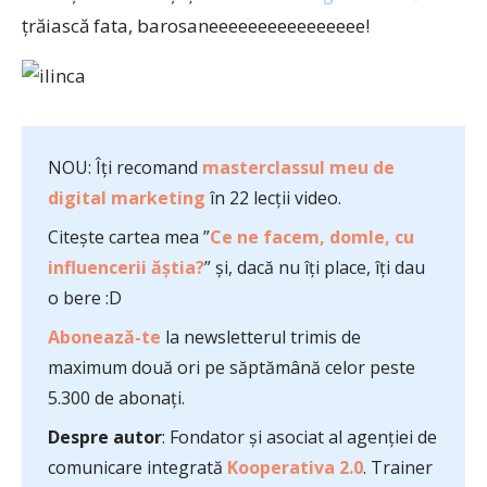
ţrăiască fata, barosaneeeeeeeeeeeeeeee!
NOU: Îți recomand
masterclassul meu de
digital marketing
în 22 lecții video.
Citește cartea mea ”
Ce ne facem, domle, cu
influencerii ăștia?
” și, dacă nu îți place, îți dau
o bere :D
Abonează-te
la newsletterul trimis de
maximum două ori pe săptămână celor peste
5.300 de abonați.
Despre autor
: Fondator și asociat al agenției de
comunicare integrată
Kooperativa 2.0
. Trainer