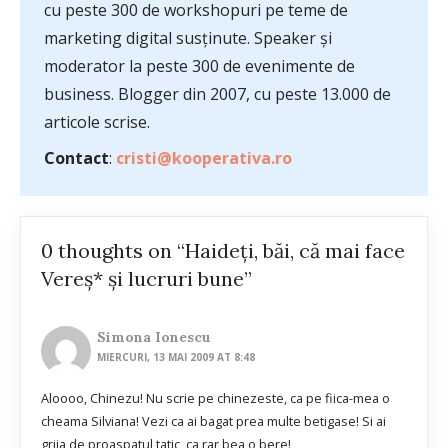
cu peste 300 de workshopuri pe teme de
marketing digital susținute. Speaker și
moderator la peste 300 de evenimente de
business. Blogger din 2007, cu peste 13.000 de
articole scrise.
Contact
:
cristi@kooperativa.ro
0 thoughts on “Haideţi, băi, că mai face
Vereş* şi lucruri bune”
Simona Ionescu
MIERCURI, 13 MAI 2009 AT 8:48
Aloooo, Chinezu! Nu scrie pe chinezeste, ca pe fiica-mea o
cheama Silviana! Vezi ca ai bagat prea multe betigase! Si ai
grija de proaspatul tatic, ca rar bea o bere!