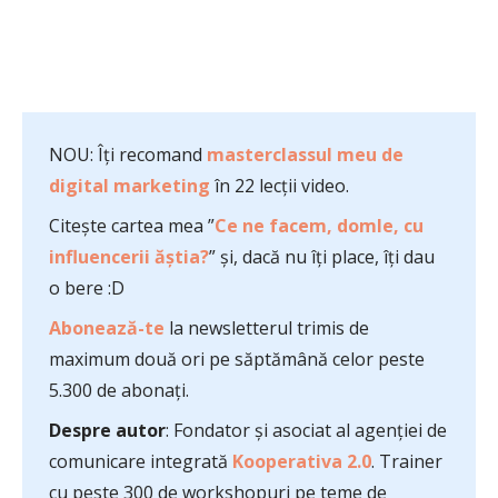
NOU: Îți recomand
masterclassul meu de
digital marketing
în 22 lecții video.
Citește cartea mea ”
Ce ne facem, domle, cu
influencerii ăștia?
” și, dacă nu îți place, îți dau
o bere :D
Abonează-te
la newsletterul trimis de
maximum două ori pe săptămână celor peste
5.300 de abonați.
Despre autor
: Fondator și asociat al agenției de
comunicare integrată
Kooperativa 2.0
. Trainer
cu peste 300 de workshopuri pe teme de