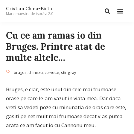
Cristian China-Birta
Mare maestru de isprăvi 2.0
Cu ce am ramas io din
Bruges. Printre atat de
multe altele…
bruges
,
chinezu
,
corvette
,
sting ray
Bruges, e clar, este unul din cele mai frumoase
orase pe care le-am vazut in viata mea. Dar daca
vreti sa vedeti poze cu minunatia de oras care este,
gasiti pe net mult mai frumoase decat v-as putea
arata ce am facut io cu Cannonu meu.