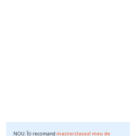
NOU: Îți recomand
masterclassul meu de