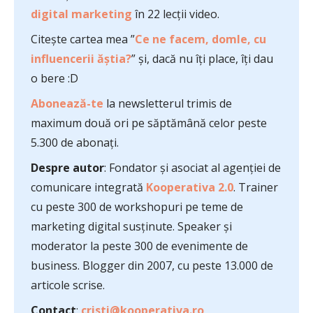
digital marketing
în 22 lecții video.
Citește cartea mea ”
Ce ne facem, domle, cu
influencerii ăștia?
” și, dacă nu îți place, îți dau
o bere :D
Abonează-te
la newsletterul trimis de
maximum două ori pe săptămână celor peste
5.300 de abonați.
Despre autor
: Fondator și asociat al agenției de
comunicare integrată
Kooperativa 2.0
. Trainer
cu peste 300 de workshopuri pe teme de
marketing digital susținute. Speaker și
moderator la peste 300 de evenimente de
business. Blogger din 2007, cu peste 13.000 de
articole scrise.
Contact
:
cristi@kooperativa.ro