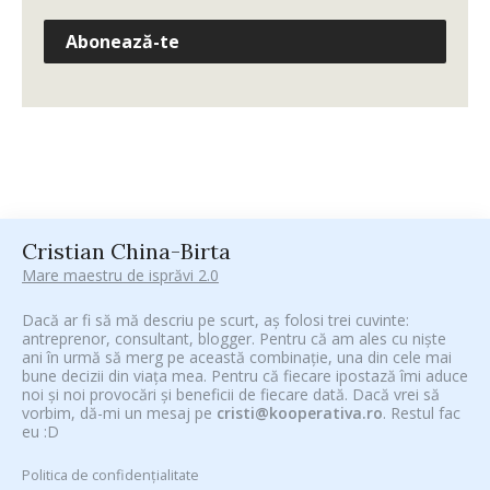
Abonează-te
Cristian China-Birta
Mare maestru de isprăvi 2.0
Dacă ar fi să mă descriu pe scurt, aș folosi trei cuvinte:
antreprenor, consultant, blogger. Pentru că am ales cu niște
ani în urmă să merg pe această combinație, una din cele mai
bune decizii din viața mea. Pentru că fiecare ipostază îmi aduce
noi și noi provocări și beneficii de fiecare dată. Dacă vrei să
vorbim, dă-mi un mesaj pe
cristi@kooperativa.ro
. Restul fac
eu :D
Politica de confidențialitate