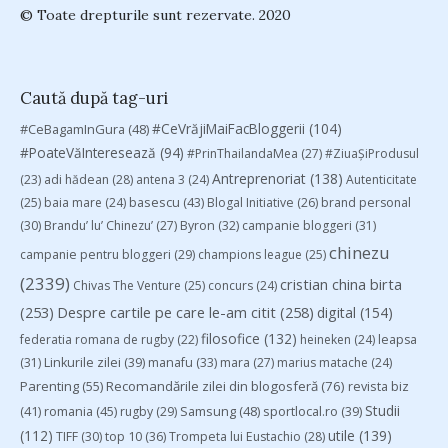
© Toate drepturile sunt rezervate. 2020
Caută după tag-uri
#CeVrăjiMaiFacBloggerii
(104)
#CeBagamInGura
(48)
#PoateVăInteresează
(94)
#PrinThailandaMea
(27)
#ZiuaȘiProdusul
Antreprenoriat
(138)
(23)
adi hădean
(28)
antena 3
(24)
Autenticitate
basescu
(43)
(25)
baia mare
(24)
Blogal Initiative
(26)
brand personal
(30)
Brandu’ lu’ Chinezu’
(27)
Byron
(32)
campanie bloggeri
(31)
chinezu
campanie pentru bloggeri
(29)
champions league
(25)
(2339)
cristian china birta
Chivas The Venture
(25)
concurs
(24)
(253)
Despre cartile pe care le-am citit
(258)
digital
(154)
filosofice
(132)
federatia romana de rugby
(22)
heineken
(24)
leapsa
(31)
Linkurile zilei
(39)
manafu
(33)
mara
(27)
marius matache
(24)
Parenting
(55)
Recomandările zilei din blogosferă
(76)
revista biz
Studii
(41)
romania
(45)
Samsung
(48)
rugby
(29)
sportlocal.ro
(39)
(112)
utile
(139)
TIFF
(30)
top 10
(36)
Trompeta lui Eustachio
(28)