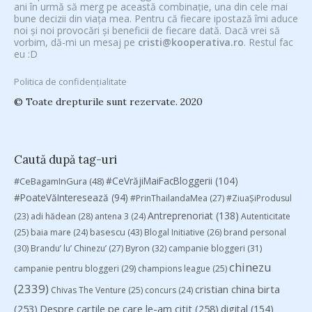
ani în urmă să merg pe această combinație, una din cele mai
bune decizii din viața mea. Pentru că fiecare ipostază îmi aduce
noi și noi provocări și beneficii de fiecare dată. Dacă vrei să
vorbim, dă-mi un mesaj pe
cristi@kooperativa.ro
. Restul fac
eu :D
Politica de confidențialitate
© Toate drepturile sunt rezervate. 2020
Caută după tag-uri
#CeVrăjiMaiFacBloggerii
(104)
#CeBagamInGura
(48)
#PoateVăInteresează
(94)
#PrinThailandaMea
(27)
#ZiuaȘiProdusul
Antreprenoriat
(138)
(23)
adi hădean
(28)
antena 3
(24)
Autenticitate
basescu
(43)
(25)
baia mare
(24)
Blogal Initiative
(26)
brand personal
(30)
Brandu’ lu’ Chinezu’
(27)
Byron
(32)
campanie bloggeri
(31)
chinezu
campanie pentru bloggeri
(29)
champions league
(25)
(2339)
cristian china birta
Chivas The Venture
(25)
concurs
(24)
(253)
Despre cartile pe care le-am citit
(258)
digital
(154)