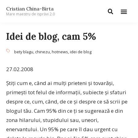
Cristian China-Birta
Mare maestru de isprăvi 2.0
Idei de blog, cam 5%
bety blagu
,
chinezu
,
hotnews
,
idei de blog
27.02.2008
Ştiţi cum e, când ai mulţi prieteni şi tovarăşi,
primeşti tot felul de informaţii, subiecte şi sfaturi
despre ce, cum, când, de ce şi despre ce să scrii pe
blogul tău. Cam 95% din ce ţi se sugerează e din
zona hilarului, stupidului sau, uneori,
enervantului. Un 95% pe care îl dau urgent cu