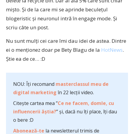
delete la recycle bin. Dar ai ăia 5% care sunt chiar
mişto. Şi de la care mi se aprinde beculeţul
blogeristic şi neuronul intră în engage mode. Şi
scriu câte un post.
Nu sunt mulţi cei care îmi dau idei de astea. Dintre
ei o menţionez doar pe Bety Blagu de la
HotNews
.
Ştie ea de ce… :D
NOU: Îți recomand
masterclassul meu de
digital marketing
în 22 lecții video.
Citește cartea mea ”
Ce ne facem, domle, cu
influencerii ăștia?
” și, dacă nu îți place, îți dau
o bere :D
Abonează-te
la newsletterul trimis de