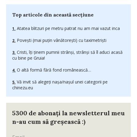
Top articole din această secțiune
Atatea blitzuri pe metru patrat nu am mai vazut inca
Poveşti (mai puţin vânătoreşti) cu taximetrişti
Cristi, îţi ţinem pumnii strânşi, strânşi să îl aduci acasă
cu bine pe Gruia!
O altă formă fără fond românească…
Vă invit să alegeţi naşa/naşul unei categorii pe
chinezu.eu
5300 de abonați la newsletterul meu
n-au cum să greșească :)