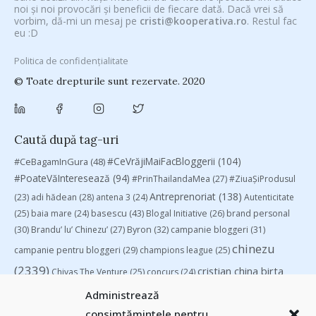
noi și noi provocări și beneficii de fiecare dată. Dacă vrei să
vorbim, dă-mi un mesaj pe
cristi@kooperativa.ro
. Restul fac
eu :D
Politica de confidențialitate
© Toate drepturile sunt rezervate. 2020
Caută după tag-uri
#CeVrăjiMaiFacBloggerii
(104)
#CeBagamInGura
(48)
#PoateVăInteresează
(94)
#PrinThailandaMea
(27)
#ZiuaȘiProdusul
Antreprenoriat
(138)
(23)
adi hădean
(28)
antena 3
(24)
Autenticitate
basescu
(43)
(25)
baia mare
(24)
Blogal Initiative
(26)
brand personal
(30)
Brandu’ lu’ Chinezu’
(27)
Byron
(32)
campanie bloggeri
(31)
chinezu
campanie pentru bloggeri
(29)
champions league
(25)
(2339)
cristian china birta
Chivas The Venture
(25)
concurs
(24)
(253)
Despre cartile pe care le-am citit
(258)
digital
(154)
Administrează
filosofice
(132)
federatia romana de rugby
(22)
heineken
(24)
leapsa
consimțămintele pentru