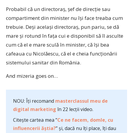
Probabil că un directoraş, şef de direcţie sau
compartiment din minister nu îşi face treaba cum
trebuie. Deşi acelaşi directoraş, pun pariu, se dă
mare şi rotund în faţa cui e disponibil să îl asculte
cum că el e mare sculă în minister, că îşi bea
cafeaua cu Nicolăescu, că el e cheia funcţionării
sistemului sanitar din România.
And mizeria goes on…
NOU: Îți recomand
masterclassul meu de
digital marketing
în 22 lecții video.
Citește cartea mea ”
Ce ne facem, domle, cu
influencerii ăștia?
” și, dacă nu îți place, îți dau