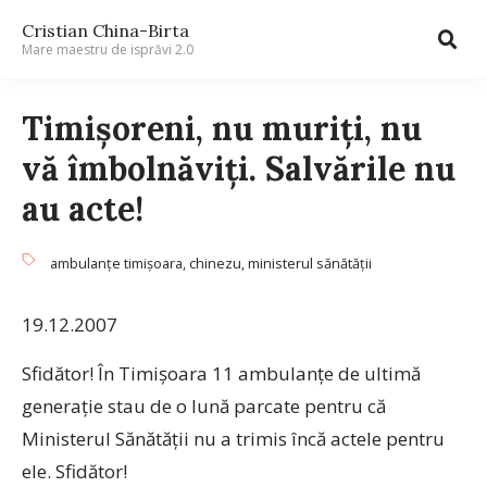
Cristian China-Birta
Mare maestru de isprăvi 2.0
Timişoreni, nu muriţi, nu
vă îmbolnăviţi. Salvările nu
au acte!
ambulanţe timişoara
,
chinezu
,
ministerul sănătăţii
19.12.2007
Sfidător! În Timişoara 11 ambulanţe de ultimă
generaţie stau de o lună parcate pentru că
Ministerul Sănătăţii nu a trimis încă actele pentru
ele. Sfidător!