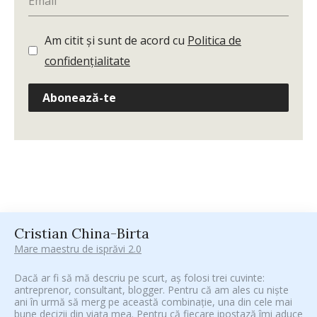
Am citit și sunt de acord cu
Politica de
confidențialitate
Abonează-te
Cristian China-Birta
Mare maestru de isprăvi 2.0
Dacă ar fi să mă descriu pe scurt, aș folosi trei cuvinte:
antreprenor, consultant, blogger. Pentru că am ales cu niște
ani în urmă să merg pe această combinație, una din cele mai
bune decizii din viața mea. Pentru că fiecare ipostază îmi aduce