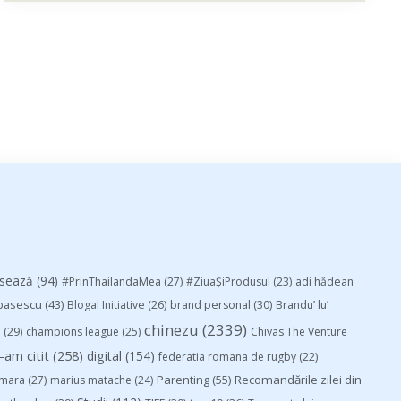
esează
(94)
#PrinThailandaMea
(27)
#ZiuaȘiProdusul
(23)
adi hădean
basescu
(43)
Blogal Initiative
(26)
brand personal
(30)
Brandu’ lu’
chinezu
(2339)
i
(29)
champions league
(25)
Chivas The Venture
-am citit
(258)
digital
(154)
federatia romana de rugby
(22)
Parenting
(55)
Recomandările zilei din
mara
(27)
marius matache
(24)