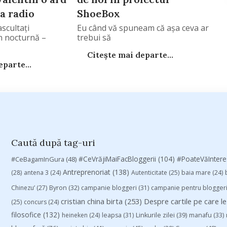
a radio
ShoeBox
scultaţi
Eu când vă spuneam că aşa ceva ar
în nocturnă –
trebui să
Citește mai departe...
parte...
Caută după tag-uri
#CeVrăjiMaiFacBloggerii
(104)
#CeBagamInGura
(48)
#PoateVăInter
Antreprenoriat
(138)
(28)
antena 3
(24)
Autenticitate
(25)
baia mare
(24)
Chinezu’
(27)
Byron
(32)
campanie bloggeri
(31)
campanie pentru blogger
cristian china birta
(253)
Despre cartile pe care le
(25)
concurs
(24)
filosofice
(132)
heineken
(24)
leapsa
(31)
Linkurile zilei
(39)
manafu
(33)