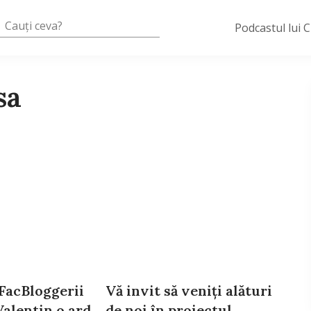
Podcastul lui 
sa
FacBloggerii
Vă invit să veniţi alături
Valentin o ard
de noi în proiectul