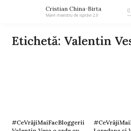
Cristian China-Birta
Mare maestru de isprăvi 2.0
Etichetă: Valentin Ve
#CeVrăjiMaiFacBloggerii
#CeVrăjiMai
Valentin Vesa o arde cu
Loredana şi 