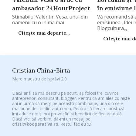
ambasador 24HourProject
în emisiune l
Stimabilul Valentin Vesa, unul din
Vă recomand să a
oamenii cu o inimă mai
emisiunea „Idei 
Blogcultura„,
Citește mai departe...
Citește mai de
Cristian China-Birta
Mare maestru de isprăvi 2.0
Dacă ar fi să mă descriu pe scurt, aș folosi trei cuvinte:
antreprenor, consultant, blogger. Pentru că am ales cu niște
ani în urmă să merg pe această combinație, una din cele
mai bune decizii din viața mea. Pentru că fiecare ipostază
îmi aduce noi și noi provocări și beneficii de fiecare dată.
Dacă vrei să vorbim, dă-mi un mesaj pe
cristi@kooperativa.ro
. Restul fac eu :D