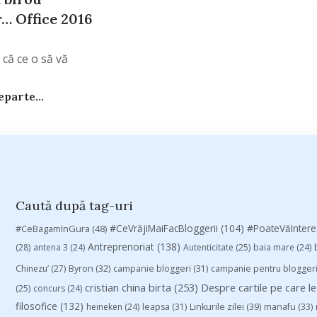
r… Office 2016
 că ce o să vă
parte...
Caută după tag-uri
#CeVrăjiMaiFacBloggerii
(104)
#CeBagamInGura
(48)
#PoateVăInter
Antreprenoriat
(138)
(28)
antena 3
(24)
Autenticitate
(25)
baia mare
(24)
Chinezu’
(27)
Byron
(32)
campanie bloggeri
(31)
campanie pentru blogger
cristian china birta
(253)
Despre cartile pe care le
(25)
concurs
(24)
filosofice
(132)
heineken
(24)
leapsa
(31)
Linkurile zilei
(39)
manafu
(33)