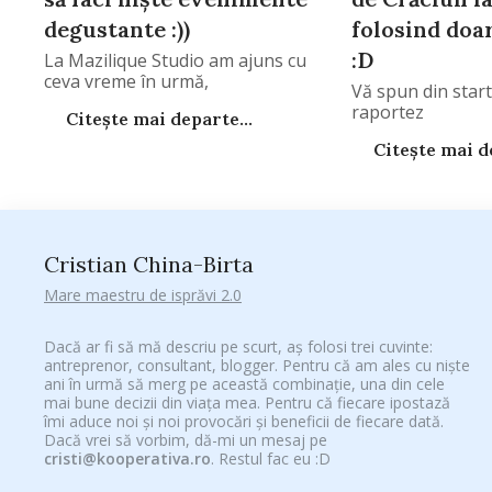
degustante :))
folosind doa
:D
La Mazilique Studio am ajuns cu
ceva vreme în urmă,
Vă spun din start
raportez
Citește mai departe...
Citește mai de
Cristian China-Birta
Mare maestru de isprăvi 2.0
Dacă ar fi să mă descriu pe scurt, aș folosi trei cuvinte:
antreprenor, consultant, blogger. Pentru că am ales cu niște
ani în urmă să merg pe această combinație, una din cele
mai bune decizii din viața mea. Pentru că fiecare ipostază
îmi aduce noi și noi provocări și beneficii de fiecare dată.
Dacă vrei să vorbim, dă-mi un mesaj pe
cristi@kooperativa.ro
. Restul fac eu :D