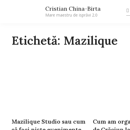
Cristian China-Birta
Mare maestru de isprăvi 2.0
Etichetă: Mazilique
Mazilique Studio sau cum
Cum am orga
să faci niște evenimente
de Crăciun l