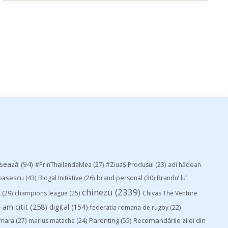
esează
(94)
#PrinThailandaMea
(27)
#ZiuaȘiProdusul
(23)
adi hădean
basescu
(43)
Blogal Initiative
(26)
brand personal
(30)
Brandu’ lu’
chinezu
(2339)
i
(29)
champions league
(25)
Chivas The Venture
-am citit
(258)
digital
(154)
federatia romana de rugby
(22)
Parenting
(55)
Recomandările zilei din
mara
(27)
marius matache
(24)