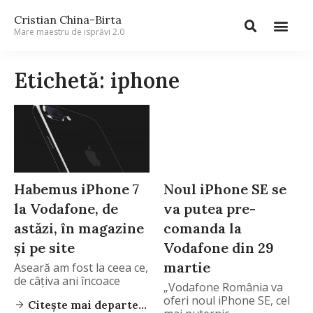
Cristian China-Birta
Mare maestru de isprăvi 2.0
Etichetă: iphone
Habemus iPhone 7
Noul iPhone SE se
la Vodafone, de
va putea pre-
astăzi, în magazine
comanda la
și pe site
Vodafone din 29
martie
Aseară am fost la ceea ce,
de câțiva ani încoace
„Vodafone România va
oferi noul iPhone SE, cel
Citește mai departe...