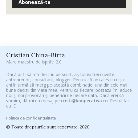
Abonează-te
Cristian China-Birta
Mare maestru de isprăvi 2.0
Dacă ar fi să mă descriu pe scurt, aș folosi trei cuvinte:
antreprenor, consultant, blogger. Pentru că am ales cu niște
ani în urmă să merg pe această combinație, una din cele mai
bune decizii din viața mea. Pentru că fiecare ipostază îmi aduce
noi și noi provocări și beneficii de fiecare dată. Dacă vrei să
vorbim, dă-mi un mesaj pe
cristi@kooperativa.ro
. Restul fac
eu :D
Politica de confidențialitate
© Toate drepturile sunt rezervate. 2020