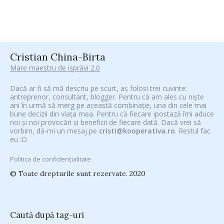
Cristian China-Birta
Mare maestru de isprăvi 2.0
Dacă ar fi să mă descriu pe scurt, aș folosi trei cuvinte:
antreprenor, consultant, blogger. Pentru că am ales cu niște
ani în urmă să merg pe această combinație, una din cele mai
bune decizii din viața mea. Pentru că fiecare ipostază îmi aduce
noi și noi provocări și beneficii de fiecare dată. Dacă vrei să
vorbim, dă-mi un mesaj pe
cristi@kooperativa.ro
. Restul fac
eu :D
Politica de confidențialitate
© Toate drepturile sunt rezervate. 2020
Caută după tag-uri