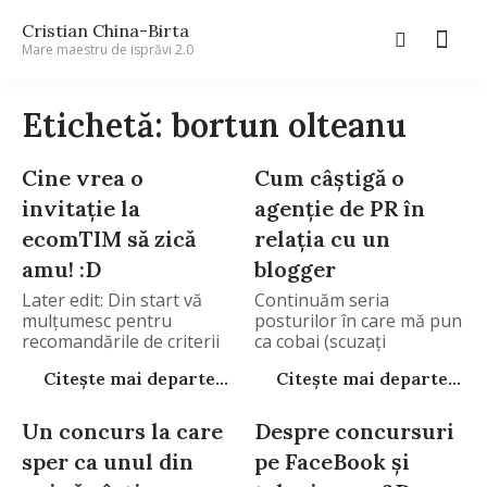
Cristian China-Birta
Mare maestru de isprăvi 2.0
Etichetă: bortun olteanu
Cine vrea o
Cum câștigă o
invitație la
agenție de PR în
ecomTIM să zică
relația cu un
amu! :D
blogger
Later edit: Din start vă
Continuăm seria
mulțumesc pentru
posturilor în care mă pun
recomandările de criterii
ca cobai (scuzați
Citește mai departe...
Citește mai departe...
Un concurs la care
Despre concursuri
sper ca unul din
pe FaceBook şi