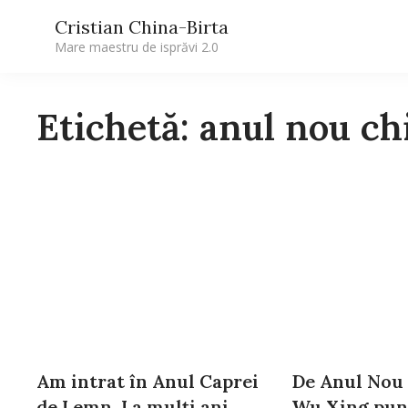
Cristian China-Birta
Mare maestru de isprăvi 2.0
Etichetă: anul nou ch
Am intrat în Anul Caprei
De Anul Nou 
de Lemn. La mulţi ani
Wu Xing pune