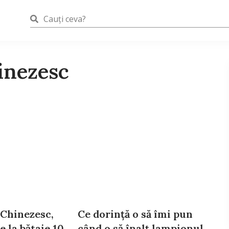
inezesc
Chinezesc,
Ce dorinţă o să îmi pun
 la bătaie 10
când o să înalţ lampionul