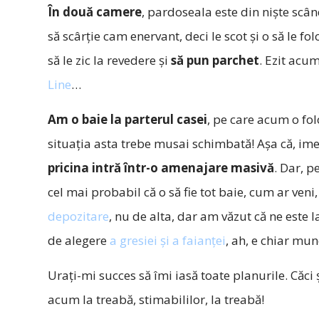
În două camere
, pardoseala este din niște scân
să scârție cam enervant, deci le scot și o să le fol
să le zic la revedere și
să pun parchet
. Ezit acu
Line
…
Am o baie la parterul casei
, pe care acum o fo
situația asta trebe musai schimbată! Așa că, imed
pricina intră într-o amenajare masivă
. Dar, p
cel mai probabil că o să fie tot baie, cum ar veni
depozitare
, nu de alta, dar am văzut că ne este
de alegere
a gresiei și a faianței
, ah, e chiar muncă
Urați-mi succes să îmi iasă toate planurile. Căci ș
acum la treabă, stimabililor, la treabă!