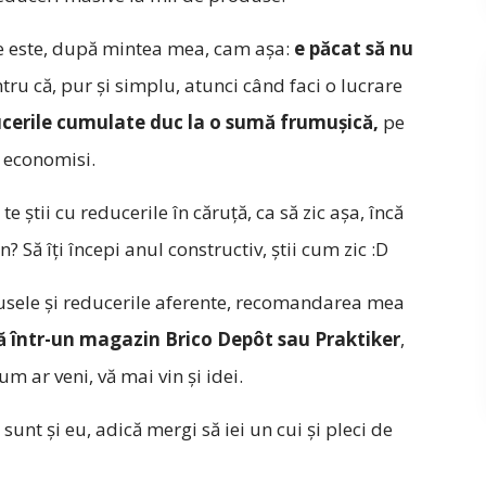
e este, după mintea mea, cam așa:
e păcat să nu
ntru că, pur și simplu, atunci când faci o lucrare
cerile cumulate duc la o sumă frumușică,
pe
, economisi.
te știi cu reducerile în căruță, ca să zic așa, încă
? Să îți începi anul constructiv, știi cum zic :D
usele și reducerile aferente, recomandarea mea
ră într-un magazin Brico Depôt sau Praktiker
,
um ar veni, vă mai vin și idei.
sunt și eu, adică mergi să iei un cui și pleci de