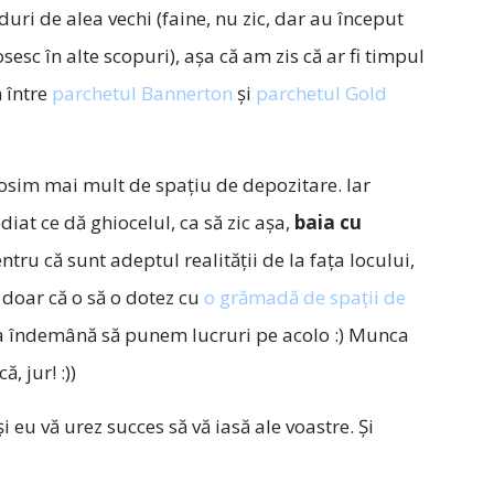
duri de alea vechi (faine, nu zic, dar au început
osesc în alte scopuri), așa că am zis că ar fi timpul
m între
parchetul Bannerton
și
parchetul Gold
losim mai mult de spațiu de depozitare. Iar
iat ce dă ghiocelul, ca să zic așa,
baia cu
entru că sunt adeptul realității de la fața locului,
, doar că o să o dotez cu
o grămadă de spații de
 la îndemână să punem lucruri pe acolo :) Munca
, jur! :))
i eu vă urez succes să vă iasă ale voastre. Și