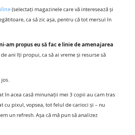
nline
(selectați magazinele care vă interesează și
regătitoare, ca să zic așa, pentru că tot mersul în
mi-am propus eu să fac e linie de amenajarea
 de ani îți propui, ca să ai vreme și resurse să
 jos.
tat în acea casă minunații mei 3 copii au cam tras
t cu pixul, vopsea, tot felul de carioci și – nu
facem un refresh. Așa că mă pun să analizez