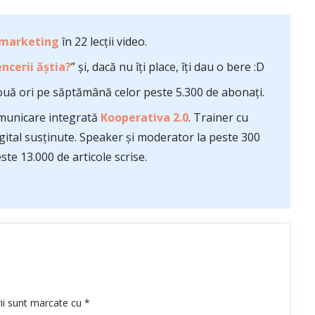
 marketing
în 22 lecții video.
ncerii ăștia?
” și, dacă nu îți place, îți dau o bere :D
uă ori pe săptămână celor peste 5.300 de abonați.
comunicare integrată
Kooperativa 2.0
. Trainer cu
ital susținute. Speaker și moderator la peste 300
te 13.000 de articole scrise.
rii sunt marcate cu
*