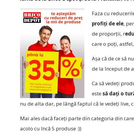
Faza cu reduceril
profiți de ele
, pe
de proporții, r
edu
care o poți, astfel
Așa că de ce să nu 
de la început de an
Ca să vedeți prod
este
să dați o tu
nu de alta dar, pe lângă faptul că le vedeți live, c
Mai ales dacă faceți parte din categoria din care 
acolo cu încă 5 produse :))