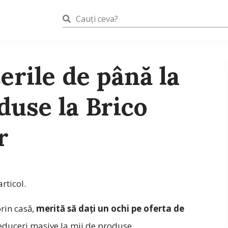
erile de până la
duse la Brico
r
rticol.
rin casă,
merită să dați un ochi pe oferta de
reduceri masive la mii de produse.