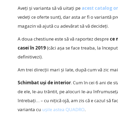
Aveți și varianta să vă uitați pe
acest catalog o
vedeți ce oferte sunt), dar asta ar fi o variantă p
magazin vă ajută cu adevărat să vă decideți.
A doua chestiune este să vă raportez despre
ce 
casei în 2019
(căci așa se face treaba, la început
definitivezi).
Am trei direcții mari și late, după cum vă zic mai
Schimbat uși de interior
. Cum în cei 6 ani de s
de ele, le-au trântit, pe alocuri le-au înfrumuseța
întrebați… – cu nițică ojă, am zis că e cazul să 
varianta cu
ușile astea QUADRO
.