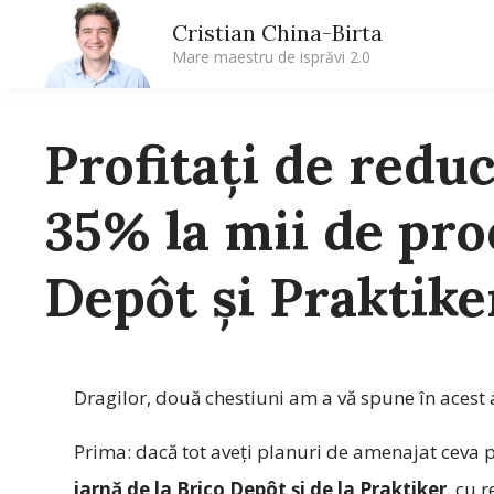
Cristian China-Birta
Mare maestru de isprăvi 2.0
Profitați de reduc
35% la mii de pro
Depôt și Praktike
Dragilor, două chestiuni am a vă spune în acest a
Prima: dacă tot aveți planuri de amenajat ceva p
iarnă de la Brico Depôt și de la Praktiker
, cu 