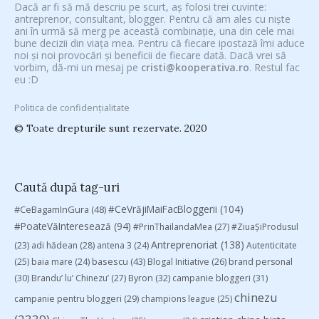
Dacă ar fi să mă descriu pe scurt, aș folosi trei cuvinte:
antreprenor, consultant, blogger. Pentru că am ales cu niște
ani în urmă să merg pe această combinație, una din cele mai
bune decizii din viața mea. Pentru că fiecare ipostază îmi aduce
noi și noi provocări și beneficii de fiecare dată. Dacă vrei să
vorbim, dă-mi un mesaj pe
cristi@kooperativa.ro
. Restul fac
eu :D
Politica de confidențialitate
© Toate drepturile sunt rezervate. 2020
Caută după tag-uri
#CeVrăjiMaiFacBloggerii
(104)
#CeBagamInGura
(48)
#PoateVăInteresează
(94)
#PrinThailandaMea
(27)
#ZiuaȘiProdusul
Antreprenoriat
(138)
(23)
adi hădean
(28)
antena 3
(24)
Autenticitate
basescu
(43)
(25)
baia mare
(24)
Blogal Initiative
(26)
brand personal
(30)
Brandu’ lu’ Chinezu’
(27)
Byron
(32)
campanie bloggeri
(31)
chinezu
campanie pentru bloggeri
(29)
champions league
(25)