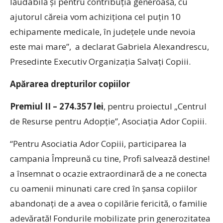
lăudabilă și pentru contribuția generoasă, cu
ajutorul căreia vom achiziționa cel puțin 10
echipamente medicale, în județele unde nevoia
este mai mare”, a declarat Gabriela Alexandrescu,
Presedinte Executiv Organizația Salvați Copiii.
A
p
ă
rarea drepturilor copiilor
Premiul II –
274.357
lei
, pentru proiectul „Centrul
de Resurse pentru Adopție”, Asociația Ador Copiii.
“Pentru Asociatia Ador Copiii, participarea la
campania Împreună cu tine, Profi salvează destine!
a însemnat o ocazie extraordinară de a ne conecta
cu oamenii minunati care cred în șansa copiilor
abandonați de a avea o copilărie fericită, o familie
adevărată! Fondurile mobilizate prin generozitatea