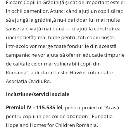
Fiecare Copil în Grădiniță și cât de important este el
în ochii oamenilor. Atunci când ajuți un copil sărac
să ajungă la grădiniță nu-i dai doar lui mai multe
șanse la o viață mai bună — ci ajuți la construirea
unei societăți mai bune pentru toți copiii noștri.
Într-acolo vor merge toate fondurile din această
campanie: ne vor ajuta să oferim educație timpurie
de calitate celor mai vulnerabili copii din
România”, a declarat Leslie Hawke, cofondator
Asociația OvidiuRo.
Incluziune/
servicii sociale
Premiul IV –
115.535 lei
, pentru proiectul “Acasă
pentru copiii în pericol de abandon”, Fundația
Hope and Homes for Children România.