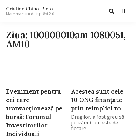
Cristian China-Birta
Mare maestru de isprăvi 2.0
Ziua: 100000010am 1080051,
AM10
Eveniment pentru
Acestea sunt cele
cei care
10 ONG finanțate
tranzacționează pe
prin teimplici.ro
bursă: Forumul
Dragilor, a fost greu să
jurizăm. Cum este de
Investitorilor
fiecare
Individuali