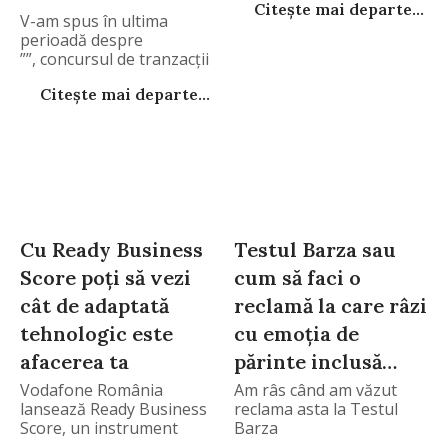
Citește mai departe...
V-am spus în ultima
perioadă despre
””, concursul de tranzacții
bursiere,
Citește mai departe...
Cu Ready Business
Testul Barza sau
Score poți să vezi
cum să faci o
cât de adaptată
reclamă la care râzi
tehnologic este
cu emoția de
afacerea ta
părinte inclusă…
Vodafone România
Am râs când am văzut
lansează Ready Business
reclama asta la Testul
Score, un instrument
Barza
inovator prin