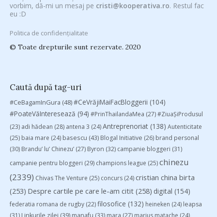
vorbim, dă-mi un mesaj pe
cristi@kooperativa.ro
. Restul fac
eu :D
Politica de confidențialitate
© Toate drepturile sunt rezervate. 2020
Caută după tag-uri
#CeVrăjiMaiFacBloggerii
(104)
#CeBagamInGura
(48)
#PoateVăInteresează
(94)
#PrinThailandaMea
(27)
#ZiuaȘiProdusul
Antreprenoriat
(138)
(23)
adi hădean
(28)
antena 3
(24)
Autenticitate
basescu
(43)
(25)
baia mare
(24)
Blogal Initiative
(26)
brand personal
(30)
Brandu’ lu’ Chinezu’
(27)
Byron
(32)
campanie bloggeri
(31)
chinezu
campanie pentru bloggeri
(29)
champions league
(25)
(2339)
cristian china birta
Chivas The Venture
(25)
concurs
(24)
(253)
Despre cartile pe care le-am citit
(258)
digital
(154)
filosofice
(132)
federatia romana de rugby
(22)
heineken
(24)
leapsa
(31)
Linkurile zilei
(39)
manafu
(33)
mara
(27)
marius matache
(24)