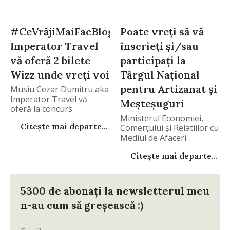
#CeVrăjiMaiFacBloggerii
Poate vreți să vă
Imperator Travel
înscrieți și/sau
vă oferă 2 bilete
participați la
Wizz unde vreți voi
Târgul Național
pentru Artizanat și
Musiu Cezar Dumitru aka
Imperator Travel vă
Meșteșuguri
oferă la concurs
Ministerul Economiei,
Citește mai departe...
Comerțului și Relatiilor cu
Mediul de Afaceri
(MECRMA)
Citește mai departe...
5300 de abonați la newsletterul meu
n-au cum să greșească :)