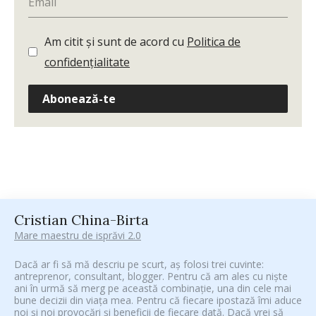
Am citit și sunt de acord cu
Politica de
confidențialitate
Abonează-te
Cristian China-Birta
Mare maestru de isprăvi 2.0
Dacă ar fi să mă descriu pe scurt, aș folosi trei cuvinte:
antreprenor, consultant, blogger. Pentru că am ales cu niște
ani în urmă să merg pe această combinație, una din cele mai
bune decizii din viața mea. Pentru că fiecare ipostază îmi aduce
noi și noi provocări și beneficii de fiecare dată. Dacă vrei să